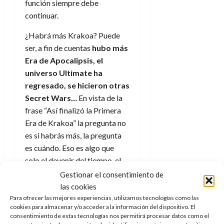
función siempre debe
continuar.
¿Habrá más Krakoa? Puede
ser, a fin de cuentas
hubo más
Era de Apocalipsis, el
universo Ultimate ha
regresado, se hicieron otras
Secret Wars…
En vista de la
frase “Así finalizó la Primera
Era de Krakoa” la pregunta no
es si habrás más, la pregunta
es cuándo. Eso es algo que
solo el devenir del tiempo, el
paso de los diferentes autores
Gestionar el consentimiento de
y las necesidades de los
las cookies
personajes puede concretar.
Para ofrecer las mejores experiencias, utilizamos tecnologías como las
cookies para almacenar y/o acceder a la información del dispositivo. El
Ahora es el momento de ver
consentimiento de estas tecnologías nos permitirá procesar datos como el
qué hacen los nuevos