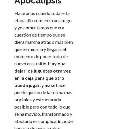
Apocalipsis
e
t
t
A
o
u
Hace años cuando toda esta
p
r
r
etapa dio comienzo un amigo
o
n
a
c
y yo comentamos que era
o
a
cuestión de tiempo que se
9
l
diera marcha atrás o más bien
8
de
i
de
julio
que terminaría y llegaría el
p
julio
de
momento de poner todo de
s
de
2026
nuevo en su sitio.
Hay que
2026
i
0
dejar los juguetes otra vez
s
0
en la caja para que otro
pueda jugar
, y así se hace
7
de
puede que no de la forma más
julio
orgánica y estructurada
de
posible pero con todo lo que
2026
se ha movido, transformado y
0
afectado es complicado poder
hacerlo sin que sea algo