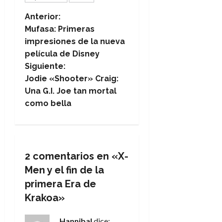
N
Anterior:
Mufasa: Primeras
a
impresiones de la nueva
película de Disney
v
Siguiente:
e
Jodie «Shooter» Craig:
Una G.I. Joe tan mortal
g
como bella
a
c
2 comentarios en «
X-
i
Men y el fin de la
ó
primera Era de
Krakoa
»
n
Hannibal
dice: