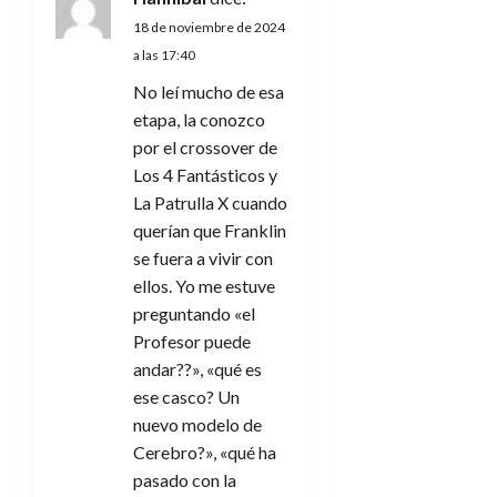
d
18 de noviembre de 2024
e
a las 17:40
No leí mucho de esa
e
etapa, la conozco
n
por el crossover de
Los 4 Fantásticos y
t
La Patrulla X cuando
querían que Franklin
r
se fuera a vivir con
a
ellos. Yo me estuve
preguntando «el
d
Profesor puede
andar??», «qué es
a
ese casco? Un
s
nuevo modelo de
Cerebro?», «qué ha
pasado con la