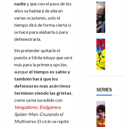
a
d
nadie
y que con el paso de los
d
H
Cómic
s
d
e
v
e
Reseña
e
o
años se hablará de ella en
d
e
p
e
r
E
l
m
e
j
e
varias ocasiones, solo el
n
-
l
D
b
l
a
t
tiempo dirá de forma cierta si
t
M
V
o
r
h
d
i
u
se hace para alabarla o para
a
i
c
e
é
e
d
r
defenestrarla.
n
g
Cómic
t
s
r
e
a
a
:
i
Reseña
o
E
o
m
p
Sin pretender quitarle el
D
B
l
r
x
e
o
e
puesto a Sibila intuyo que será
29
o
r
a
M
t
q
c
r
de
más para la primera opción,
c
a
n
u
r
u
i
o
julio
t
n
t
aunque
el tiempo es sabio y
e
a
e
o
f
de
o
d
e
también hará que los
r
o
n
n
u
2026
r
N
y
t
r
u
defensores más acérrimos
a
n
SERIES
D
0
e
l
e
d
n
r
c
terminen viendo las grietas
,
r
w
a
,
i
c
i
como ya ha sucedido con
o
D
s
Juguetes
e
n
a
o
27
Vengadores: Endgame
o
o
a
j
Análisis
l
a
m
n
de
Spider-Man: Cruzando el
Series
m
y
o
m
r
u
julio
a
H
,
,
Multiverso
. El ciclo se repite
y
e
i
de
e
l
u