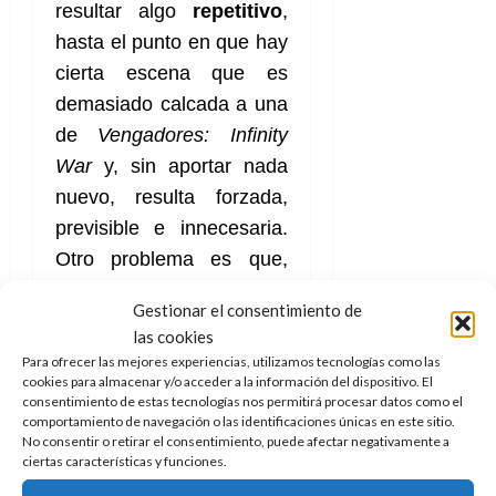
resultar algo
repetitivo
,
hasta el punto en que hay
cierta escena que es
demasiado calcada a una
de
Vengadores: Infinity
War
y, sin aportar nada
nuevo, resulta forzada,
previsible e innecesaria.
Otro problema es que,
con tantísimos
Gestionar el consentimiento de
personajes
, algunos
las cookies
apenas tienen
Para ofrecer las mejores experiencias, utilizamos tecnologías como las
apariciones muy
cookies para almacenar y/o acceder a la información del dispositivo. El
consentimiento de estas tecnologías nos permitirá procesar datos como el
puntuales y no se les da
comportamiento de navegación o las identificaciones únicas en este sitio.
No consentir o retirar el consentimiento, puede afectar negativamente a
el protagonismo que se
ciertas características y funciones.
merecían. Esto provoca