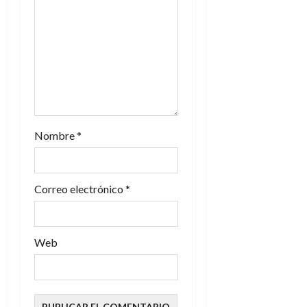
e
n
t
r
a
Nombre
*
d
Correo electrónico
*
a
s
Web