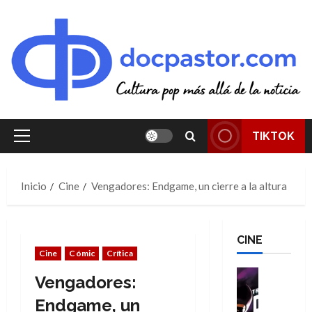
Saltar
al
contenido
TIKTOK
Menú
principal
Inicio
Cine
Vengadores: Endgame, un cierre a la altura
CINE
Cine
Cómic
Crítica
Cine
Vengadores:
Cómic
T
Endgame, un