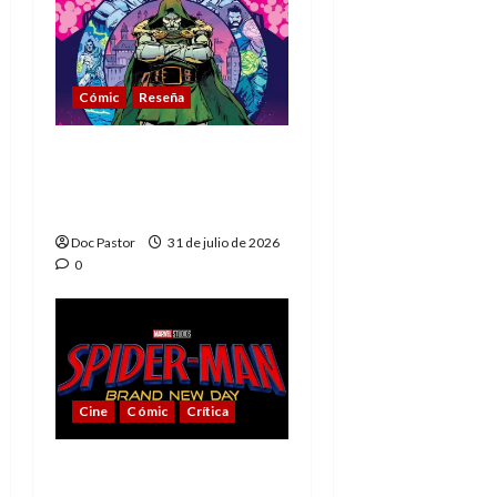
Cómic
Reseña
La tragedia del Doctor
Muerte, el mejor
villano de Marvel
Doc Pastor
31 de julio de 2026
0
Cine
Cómic
Crítica
Spider-Man: Brand New