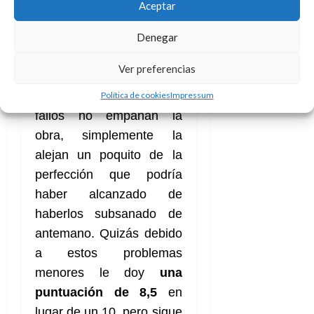
Aceptar
una cierta sensación de
desaprovechar
Denegar
posibilidades muy
jugosas.
Ver preferencias
Afortunadamente, estos
Política de cookies
Impressum
fallos no empañan la
obra, simplemente la
alejan un poquito de la
perfección que podría
haber alcanzado de
haberlos subsanado de
antemano. Quizás debido
a estos problemas
menores le doy
una
puntuación de 8,5
en
lugar de un 10, pero sigue