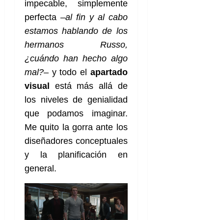
e
27
impecable, simplemente
e
i
a
i
l
l
de
perfecta –
al fin y al cabo
l
p
l
l
a
a
julio
o
s
estamos hablando de los
d
i
l
de
W
r
i
e
2026
d
í
W
hermanos Russo,
i
s
l
a
n
E
¿cuándo han hecho algo
0
g
y
M
d
e
e
mal?
– y todo el
apartado
s
u
c
a
6
n
u
n
o
visual
está más allá de
de
y
p
d
m
agosto
3
los niveles de genialidad
e
u
i
o
de
de
que podamos imaginar.
l
n
a
2026
c
agosto
d
t
Me quito la gorra ante los
l
de
o
0
e
o
2026
n
diseñadores conceptuales
s
d
t
20
y la planificación en
0
t
e
r
de
general.
i
n
julio
a
n
o
de
c
o
r
2026
u
d
e
l
0
e
t
t