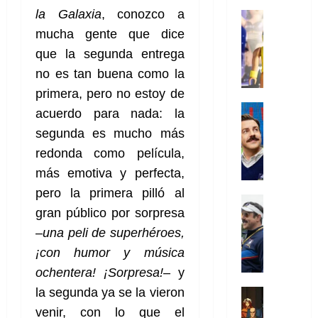
i
l
a
2026
a
de
o
k
la Galaxia
, conozco a
m
o
Juguetes
s
2026
n
0
m
H
Análisis
e
e
d
mucha gente que dice
o
0
s
o
Series
n
s
e
d
que la segunda entrega
P
d
g
t
p
l
e
l
no es tan buena como la
a
a
o
e
a
M
a
y
n
primera, pero no estoy de
q
r
c
a
y
o
e
Series
u
a
i
acuerdo para nada: la
r
m
c
n
Cine
e
d
e
v
segunda es mucho más
o
Misceláne
u
P
a
o
n
e
C
b
a
l
redonda como película,
n
c
l
u
i
n
a
t
más emotiva y perfecta,
i
30
a
l
d
y
i
a
de
pero la primera pilló al
31
n
y
o
m
Crítica
c
julio
f
de
d
gran público por sorpresa
W
Series
l
o
de
i
i
julio
o
T
W
a
b
–
una peli de superhéroes,
2026
p
c
de
l
e
E
n
i
ó
c
2026
¡con humor y música
0
a
d
R
o
l
a
i
ochentera! ¡Sorpresa!
– y
c
L
0
a
s
:
l
ó
u
a
w
la segunda ya se la vieron
t
u
Análisis
D
n
l
s
Cómic
:
a
n
venir, con lo que el
o
d