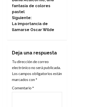
a
fantasía de colores
pastel
v
Siguiente:
e
La importancia de
llamarse Oscar Wilde
g
a
Deja una respuesta
c
Tu dirección de correo
i
electrónico no será publicada.
Los campos obligatorios están
ó
marcados con
*
n
Comentario
*
d
e