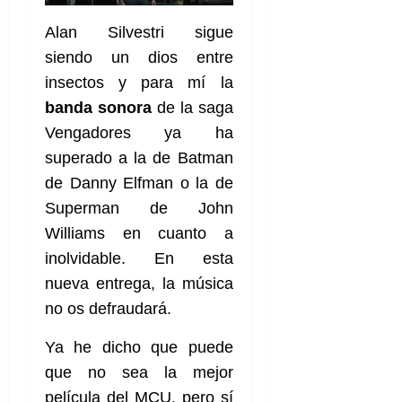
A
o
u
p
r
r
Alan Silvestri sigue
o
n
a
siendo un dios entre
c
o
insectos y para mí la
a
9
l
banda sonora
de la saga
8
de
i
de
julio
Vengadores ya ha
p
julio
de
superado a la de Batman
s
de
2026
2026
i
de Danny Elfman o la de
0
s
Superman de John
0
Williams en cuanto a
7
inolvidable. En esta
de
julio
nueva entrega, la música
de
no os defraudará.
2026
Ya he dicho que puede
0
que no sea la mejor
película del MCU, pero sí