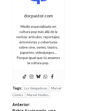
docpastor.com
Medio especializado en
cultura pop más allá de la
noticia: artículos, reportajes,
entrevistas y coberturas
sobre cine, series, teatro,
juguetes, videojuegos…
Porque igual que tú amamos
la cultura pop.
Tags:
Los Vengadores
Marvel
Comics
Marvel Studios
N
Anterior:
Bahía Acuicornio, una