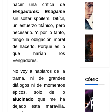
g
d
:
Cine
hacer una crítica de
r
a
Crítica
N
B
o
Vengadores
:
Endgame
d
C
e
r
e
sin soltar spoilers. Difícil,
o
l
w
a
q
r
e
un esfuerzo titánico, pero
D
n
u
e
a
a
d
necesario. Y, por lo tanto,
e
s
n
y
Cine
N
n
tengo la obligación moral
:
e
Crítica
,
e
u
de hacerlo. Porque es lo
L
D
r
m
w
n
a
o
:
e
que harían los
D
c
O
o
R
j
a
a
Vengadores.
d
m
e
o
y
m
i
s
s
r
,
u
No voy a hablaros de la
s
d
c
d
m
e
trama, ni de grandes
CÓMIC
e
a
a
e
a
r
a
diálogos ni de momentos
y
t
l
d
e
d
o
e
o
Cine
u
épicos, solo de lo
e
c
v
Cómic
e
r
alucinado
que me ha
5
C
T
u
e
s
a
de
dejado esta maravilla.
h
h
a
r
p
r
agosto