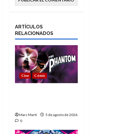
ARTÍCULOS
RELACIONADOS
Cine
Cómic
The Phantom, 90 años
del héroe que nunca
muere
Marc Martí
5 de agosto de 2026
0