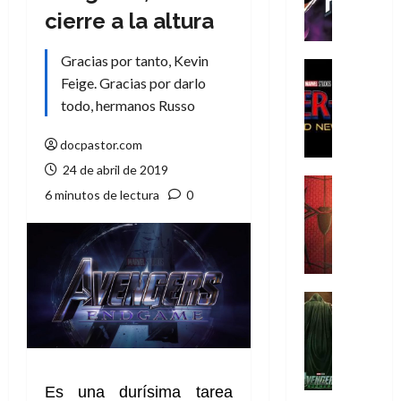
h
cierre a la altura
e
P
Gracias por tanto, Kevin
h
Cine
Feige. Gracias por darlo
a
Cómic
Crítica
n
todo, hermanos Russo
S
t
p
o
docpastor.com
i
m
24 de abril de 2019
d
,
Cine
6 minutos de lectura
0
e
Crítica
9
r
S
0
-
p
a
M
i
ñ
a
d
o
n
e
Cine
s
:
r
Cómic
d
Misceláne
B
-
e
V
r
M
l
e
a
a
h
n
Es una durísima tarea
n
n
é