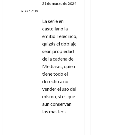
21 de marzo de 2024
a las 17:39
La serie en
castellano la
emitió Telecinco,
quizás el doblaje
sean propiedad
de la cadena de
Mediaset, quien
tiene todo el
derecho a no
vender el uso del
mismo, si es que
aun conservan
los masters.
RESPONDER