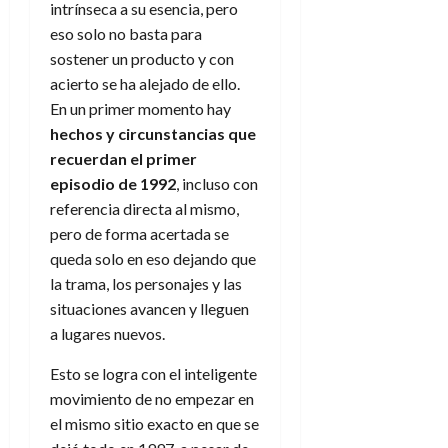
A
o
intrínseca a su esencia, pero
u
p
r
eso solo no basta para
r
o
n
a
sostener un producto y con
c
o
acierto se ha alejado de ello.
a
9
En un primer momento hay
l
8
de
hechos y circunstancias que
i
de
julio
recuerdan el primer
p
julio
de
s
de
episodio de 1992
, incluso con
2026
2026
i
referencia directa al mismo,
0
s
pero de forma acertada se
0
queda solo en eso dejando que
7
la trama, los personajes y las
de
situaciones avancen y lleguen
julio
a lugares nuevos.
de
2026
Esto se logra con el inteligente
0
movimiento de no empezar en
el mismo sitio exacto en que se