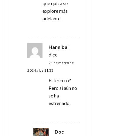
que quizá se
explore más
adelante.
RESPONDER
Hannibal
dice:
21 de marzo de
2024 a las 11:33
El tercero?
Pero si aún no
se ha
estrenado.
RESPONDER
Doc