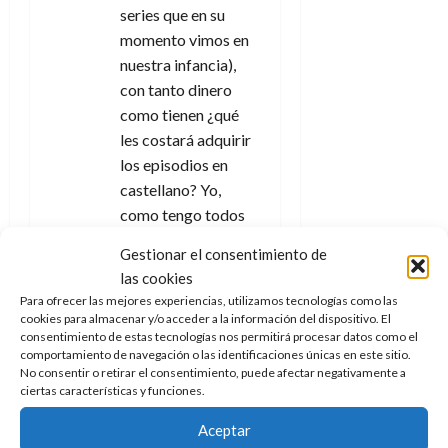
series que en su
a
momento vimos en
nuestra infancia),
s
con tanto dinero
como tienen ¿qué
les costará adquirir
los episodios en
castellano? Yo,
como tengo todos
los episodios
Gestionar el consentimiento de
descargados, voy
las cookies
subiendo
Para ofrecer las mejores experiencias, utilizamos tecnologías como las
fragmentos en
cookies para almacenar y/o acceder a la información del dispositivo. El
consentimiento de estas tecnologías nos permitirá procesar datos como el
castellano a mi
comportamiento de navegación o las identificaciones únicas en este sitio.
Tiktok y la gente no
No consentir o retirar el consentimiento, puede afectar negativamente a
para de aplaudirme
ciertas características y funciones.
y de agradecerme
Aceptar
que lo haga