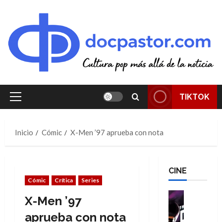
Saltar
al
contenido
TIKTOK
Menú
principal
Inicio
Cómic
X-Men ’97 aprueba con nota
CINE
Cómic
Crítica
Series
Cine
X-Men ’97
Cómic
T
aprueba con nota