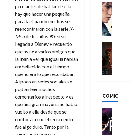
g
d
:
Cine
r
pero antes de hablar de ella
a
Crítica
N
B
o
hay que hacer una pequeña
d
C
e
r
e
parada. Cuando muchos se
o
l
w
a
q
reencontraron con la serie
X-
r
e
D
n
u
Men
de los años 90 en su
e
a
a
d
e
s
n
llegada a Disney + recuerdo
y
Cine
N
n
:
e
Crítica
,
e
que avisé a varios amigos que
u
L
D
r
m
w
la iban a ver que igual la habían
n
a
o
:
e
D
c
embellecido con el tiempo,
O
o
R
j
a
a
que no era lo que recordaban.
d
m
e
o
y
m
Al poco en redes sociales se
i
s
s
r
,
u
podían leer muchos
s
d
c
d
m
e
CÓMIC
e
a
a
comentarios al respecto y es
e
a
r
a
y
t
l
que una gran mayoría no había
d
e
d
o
e
o
Cine
u
vuelto a ella desde que se
e
c
v
Cómic
e
r
emitió, así que el reencuentro
5
C
T
u
e
s
a
de
fue algo duro. Tanto por la
h
h
a
r
p
r
agosto
animación como de