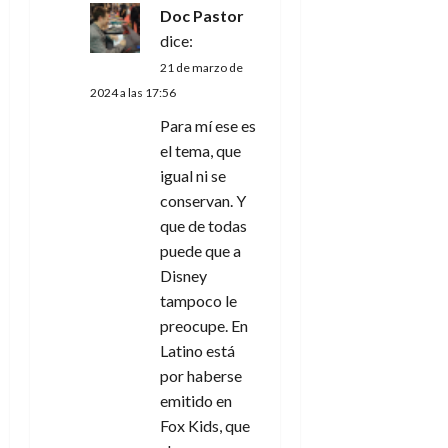
Doc Pastor
dice:
21 de marzo de
2024 a las 17:56
Para mí ese es
el tema, que
igual ni se
conservan. Y
que de todas
puede que a
Disney
tampoco le
preocupe. En
Latino está
por haberse
emitido en
Fox Kids, que