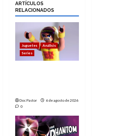
ARTÍCULOS
RELACIONADOS
Juguetes
Análisis
Series
Hulk Hogan en
Playmobil: un
homenaje a una
leyenda de la WWE
Doc Pastor
6 de agosto de 2026
0