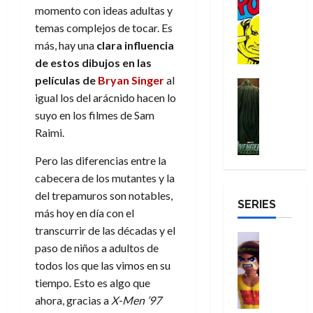
a
:
i
Reseña
o
momento con ideas adultas y
e
o
m
p
D
B
l
r
c
e
o
temas complejos de tocar. Es
e
29
o
r
a
M
t
q
c
r
más, hay una
clara influencia
de
c
a
n
u
a
u
i
o
julio
de estos dibujos en las
t
n
t
e
c
e
o
f
de
películas de
Bryan Singer
al
o
d
e
Cine
r
u
n
n
u
2026
igual los del arácnido hacen lo
r
Cómic
N
y
t
l
u
a
n
Misceláne
D
0
e
l
suyo en los filmes de Sam
e
a
n
r
c
V
r
w
a
Raimi.
,
r
c
i
e
o
D
s
e
e
a
o
27
n
o
a
Pero las diferencias entre la
j
l
p
m
n
de
g
m
y
o
cabecera de los mutantes y la
m
o
u
julio
a
a
,
,
y
e
del trepamuros son notables,
de
p
e
l
d
SERIES
e
m
a
2026
j
e
r
más hoy en día con el
o
l
e
s
o
y
e
transcurrir de las décadas y el
23
r
0
e
j
o
Juguetes
r
a
de
paso de niños a adultos de
e
x
Análisis
o
c
v
julio
5
s
Series
todos los que las vimos en su
p
r
u
i
de
de
22
:
H
e
tiempo. Esto es algo que
d
l
l
2026
agosto
de
D
u
r
e
t
ahora, gracias a
X-Men ’97
l
de
julio
o
l
0