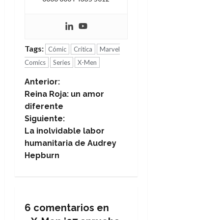
Tags:
Cómic
Crítica
Marvel
Comics
Series
X-Men
N
Anterior:
Reina Roja: un amor
a
diferente
Siguiente:
v
La inolvidable labor
e
humanitaria de Audrey
Hepburn
g
a
c
6 comentarios en