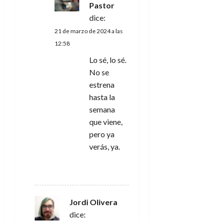
Pastor
dice:
21 de marzo de 2024 a las
12:58
Lo sé, lo sé.
No se
estrena
hasta la
semana
que viene,
pero ya
verás, ya.
RESPONDER
Jordi Olivera
dice: