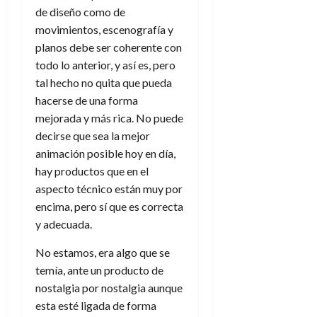
e
27
e
i
de diseño como de
a
i
l
l
de
l
p
l
movimientos, escenografía y
l
a
a
julio
o
s
d
i
l
de
planos debe ser coherente con
W
r
i
e
2026
d
í
W
todo lo anterior, y así es, pero
i
s
l
a
n
E
tal hecho no quita que pueda
0
g
y
M
d
e
hacerse de una forma
e
s
u
c
a
6
mejorada y más rica. No puede
n
u
n
o
de
y
p
decirse que sea la mejor
d
m
agosto
3
e
u
animación posible hoy en día,
i
o
de
de
l
n
a
2026
c
hay productos que en el
agosto
d
t
l
de
o
aspecto técnico están muy por
0
e
o
2026
n
encima, pero sí que es correcta
s
d
t
20
0
y adecuada.
t
e
r
de
i
n
julio
a
No estamos, era algo que se
n
o
de
c
temía, ante un producto de
o
r
2026
u
nostalgia por nostalgia aunque
d
e
l
0
e
esta esté ligada de forma
t
t