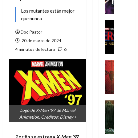
h
e
Los mutantes están mejor
P
que nunca.
h
Cine
a
Cómic
Doc Pastor
Crítica
n
20 de marzo de 2024
S
t
p
4 minutos de lectura
6
o
i
m
d
,
Cine
e
Crítica
9
r
S
0
-
p
a
M
i
ñ
a
d
o
n
e
Cine
s
:
r
Cómic
d
Logo de X-Men '97 de Marvel
Misceláne
B
-
e
Animation. Créditos: Disney +
V
r
M
l
e
a
a
h
n
n
n
Por fin se estrena
X-Men ‘9
7
,
é