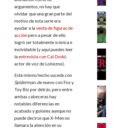
r
e
n
t
e
e
de
argumentos, no hay que
i
P
d
i
r
s
2026
s
h
o
olvidar que una gran parte del
c
Cómic
a
u
0
t
a
Reseña
l
a
motivo de esta serie era
d
n
L
o
n
a
l
o
a
ayudar a la
venta de figuras de
a
p
t
n
,
c
acción
pero a pesar de ello
t
h
o
o
f
o
30
logró ser totalmente icónica e
r
e
m
s
ó
m
de
inolvidable (y aquí puedes leer
a
r
,
t
Cine
r
julio
p
la
entrevista con Cal Dodd
,
g
Cómic
N
9
a
m
de
l
Crítica
e
o
0
actor de voz de Lobezno).
l
2026
u
e
S
d
l
a
g
l
j
0
p
Este mismo hecho sucede con
i
a
ñ
i
a
a
i
a
Spiderman
, de nuevo con Fox y
n
o
a
r
a
d
d
Cómic
,
s
d
e
Toy Biz por detrás, pero entre
v
e
Reseña
e
u
d
e
p
ambas cabeceras hay
e
r
E
l
n
e
j
e
n
notables diferencias en
-
l
D
a
l
a
t
t
acabado y guiones aunque no
M
V
o
e
h
d
i
u
puede decirse que X-Men no
a
i
c
s
é
e
d
r
n
g
llamara la atención en su
Cómic
t
p
r
e
a