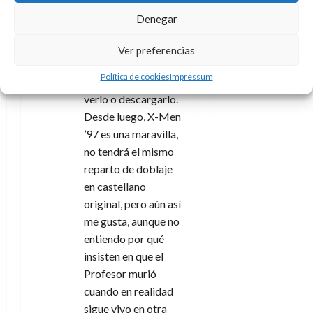
(excepto algunas
Denegar
personas de
Latinoamérica,
Ver preferencias
claro), incluso me
Política de cookies
Impressum
preguntan dónde
verlo o descargarlo.
Desde luego, X-Men
’97 es una maravilla,
no tendrá el mismo
reparto de doblaje
en castellano
original, pero aún así
me gusta, aunque no
entiendo por qué
insisten en que el
Profesor murió
cuando en realidad
sigue vivo en otra