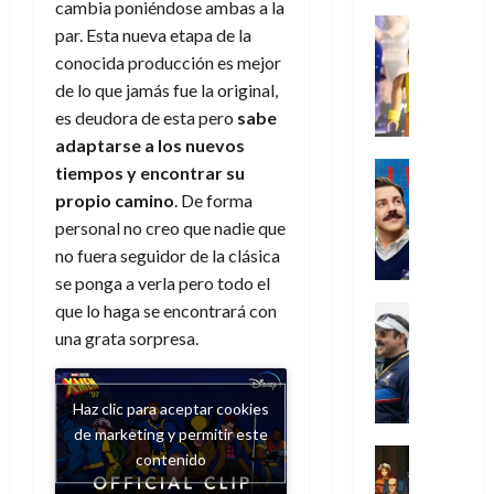
i
l
a
2026
a
cambia poniéndose ambas a la
de
o
k
m
o
Juguetes
s
2026
n
par. Esta nueva etapa de la
0
m
H
Análisis
e
e
d
o
conocida producción es mejor
0
s
o
Series
n
s
e
d
P
de lo que jamás fue la original,
d
g
t
p
l
e
l
a
a
es deudora de esta pero
sabe
o
e
a
M
a
y
n
adaptarse a los nuevos
q
r
c
a
y
o
e
Series
u
a
i
tiempos y encontrar su
r
m
c
n
Cine
e
d
e
propio camino
. De forma
v
o
Misceláne
u
P
a
o
n
e
personal no creo que nadie que
C
b
a
l
n
c
l
no fuera seguidor de la clásica
u
i
n
a
t
i
30
a
se ponga a verla pero todo el
l
d
y
i
a
de
31
n
y
o
m
que lo haga se encontrará con
Crítica
c
julio
f
de
d
W
Series
l
o
una grata sorpresa.
de
i
i
julio
o
T
W
a
b
2026
p
c
de
l
e
E
n
i
ó
c
2026
0
a
d
R
o
l
Haz clic para aceptar cookies
a
i
c
L
0
a
s
:
de marketing y permitir este
l
ó
u
a
w
t
u
Análisis
contenido
D
n
l
s
Cómic
:
a
n
o
d