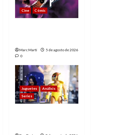
Cine
Cómic
The Phantom, 90 años
del héroe que nunca
muere
Marc Martí
5 de agosto de 2026
0
Juguetes
Análisis
Series
Playmobil y WWE Raw:
primeras impresiones
de la línea