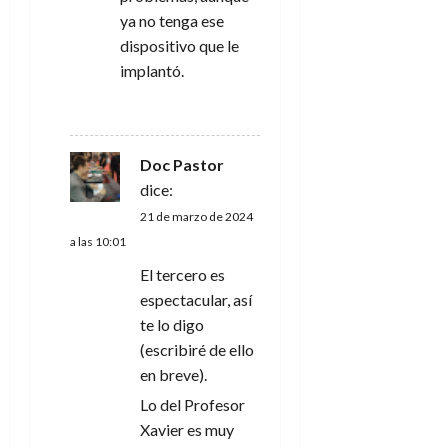
ya no tenga ese
dispositivo que le
implantó.
RESPONDER
Doc Pastor
dice:
21 de marzo de 2024
a las 10:01
El tercero es
espectacular, así
te lo digo
(escribiré de ello
en breve).
Lo del Profesor
Xavier es muy