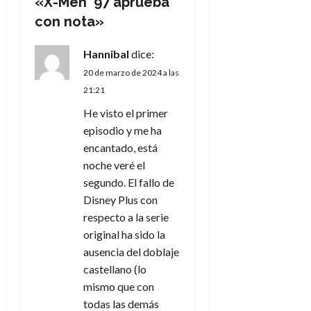
«
X-Men ’97 aprueba
i
con nota
»
ó
Hannibal
dice:
n
20 de marzo de 2024 a las
21:21
d
He visto el primer
e
episodio y me ha
encantado, está
e
noche veré el
segundo. El fallo de
n
Disney Plus con
t
respecto a la serie
original ha sido la
r
ausencia del doblaje
castellano (lo
a
mismo que con
d
todas las demás