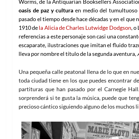
Worms, de la Antiquarian Booksellers Association, 
oasis de paz y cultura
en medio del tumultuoso L
pasado el tiempo desde hace décadas y en el que n
1910 de
la Alicia de Charles Lutwidge Dodgson
, o
referencias a este personaje son casi una constan
escaparate, ilustraciones que imitan el fluido tr
lleva por nombre el título de la segunda aventura,
Una pequeña calle peatonal llena de lo que en nue
toda ciudad tiene en los que puedes encontrar de
partituras que han pasado por el Carnegie Hal
sorprenderá si te gusta la música, puede que ten
precioso cántico siguiendo alguno de los muchos lib