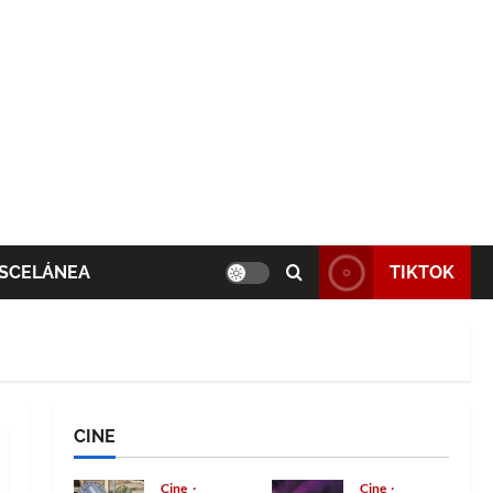
SCELÁNEA
TIKTOK
CINE
Cine
Cine