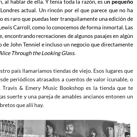
al hablar de ella. Y tenía toda la razón, es u
n pequeño
ondres actual. Un rincón por el que parece que no ha
o es raro que puedas leer tranquilamente una edición de
 Lewis Carroll, como lo conocemos de forma inmortal. Las
te, encontrando recreaciones de algunos pasajes en algún
azo de John Tenniel e incluso un negocio que directamente
Alice Through the Looking Glass
.
stro país llamaríamos tiendas de viejo. Esos lugares que
sde periódicos atrasados a cuentos de valor icunable, o
l. Travis & Emery Music Bookshop es la tienda que te
gas suerte y una pareja de amables ancianos entonen un
retos que allí hay.