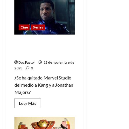
Cuando
lo
que
importa
es
la
escena
Cine
Series
postcréditos
(y
no
la
Entonces… ¿qué pasa
película)
con Kang? (según el final
de Loki)
Doc Pastor
13 de noviembre de
2023
0
¿Se ha quitado Marvel Studio
del medio a Kang y a Jonathan
Majors?
Leer
Leer Más
más
acerca
de
Entonces…
¿qué
pasa