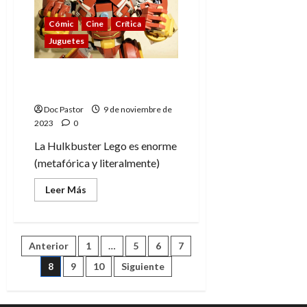
con
Kang?
(según
Cómic
Cine
Crítica
el
Juguetes
final
de
Loki)
Reseña: Hulkbuster, el
set de LEGO
Doc Pastor
9 de noviembre de
2023
0
La Hulkbuster Lego es enorme
(metafórica y literalmente)
Leer
Leer Más
más
acerca
de
Reseña:
Hulkbuster,
Paginación
Anterior
1
…
5
6
7
el
set
de
8
9
10
Siguiente
de
LEGO
entradas