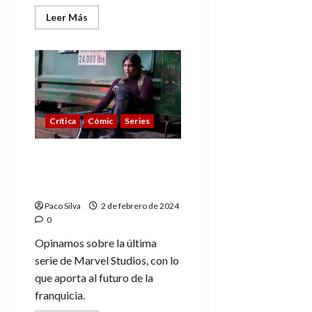
Leer
Leer Más
0
más
acerca
de
Echo,
¿serie
propia
o
parche
narrativo?
(Parte
Crítica
Cómic
Series
2)
Echo, ¿serie propia o
parche narrativo? (Parte
1)
Paco Silva
2 de febrero de 2024
0
Opinamos sobre la última
serie de Marvel Studios, con lo
que aporta al futuro de la
franquicia.