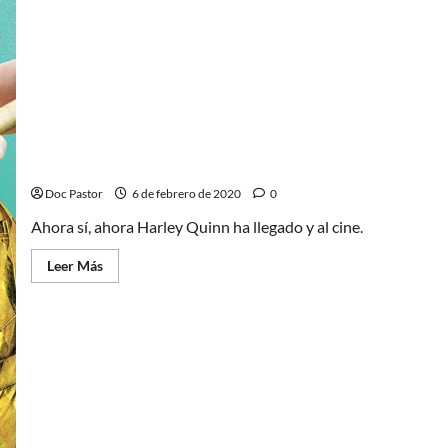
Ahora sí: Harley Quinn ha llegado al cine
Doc Pastor
6 de febrero de 2020
0
Ahora sí, ahora Harley Quinn ha llegado y al cine.
Leer
Leer Más
más
acerca
de
Ahora
sí:
Harley
Quinn
ha
llegado
al
cine