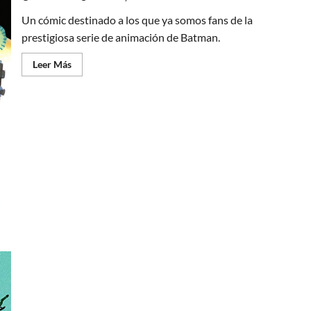
Un cómic destinado a los que ya somos fans de la
prestigiosa serie de animación de Batman.
Leer
Leer Más
más
acerca
de
Batman
y
Superman,
los
mejores
del
mundo