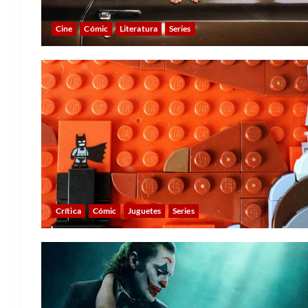
Cine
Cómic
Literatura
Series
Crítica
Cómic
Juguetes
Series