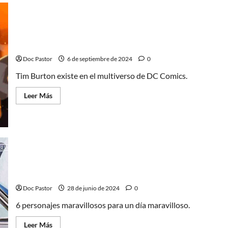
guiño
de
Joker:
Folie
à
Tim Burton, director de Bitelchús, existe en el
Deux
multiverso de DC Comics
a
la
Harley
Doc Pastor
6 de septiembre de 2024
0
Quinn
de
Tim Burton existe en el multiverso de DC Comics.
Birds
of
Prey
Leer
Leer Más
más
acerca
de
Tim
Burton,
director
de
Bitelchús,
existe
en
el
6 personajes para el Día del Orgullo
multiverso
de
Doc Pastor
28 de junio de 2024
0
DC
Comics
6 personajes maravillosos para un día maravilloso.
Leer
Leer Más