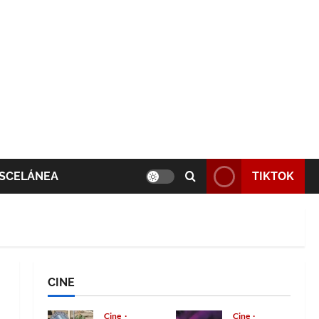
SCELÁNEA
TIKTOK
CINE
Cine
Cine