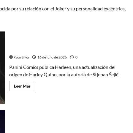
cida por su relación con el Joker y su personalidad excéntrica,
Harleen, actualizando un trágico origen
Paco Silva
16 de julio de 2026
0
Panini Cómics publica Harleen, una actualización del
origen de Harley Quinn, por la autoría de Stjepan Šejić.
Leer
Leer Más
más
acerca
de
Harleen,
actualizando
un
trágico
origen
Miércoles es la nueva Harley Quinn