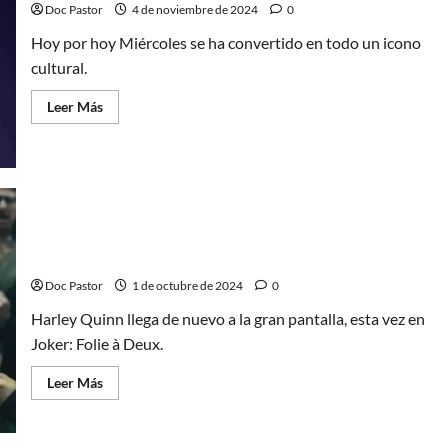
Doc Pastor
4 de noviembre de 2024
0
Hoy por hoy Miércoles se ha convertido en todo un icono
cultural.
Leer
Leer Más
más
acerca
de
Miércoles
es
la
nueva
Harley
Quinn
El guiño de Joker: Folie à Deux a la Harley Quinn de
Birds of Prey
Doc Pastor
1 de octubre de 2024
0
Harley Quinn llega de nuevo a la gran pantalla, esta vez en
Joker: Folie à Deux.
Leer
Leer Más
más
acerca
de
El