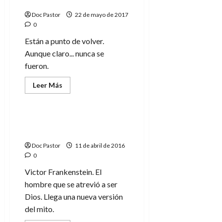
Monsters)
Doc Pastor
22 de mayo de 2017
0
Están a punto de volver.
Aunque claro... nunca se
fueron.
Leer
Leer Más
más
Cine
Crítica
Literatura
acerca
de
Recordando
los
Victor Frankenstein, ¿o
monstruos
deberíamos decir Igor?
de
la
Doc Pastor
11 de abril de 2016
Universal
(Universal
0
Monsters)
Victor Frankenstein. El
hombre que se atrevió a ser
Dios. Llega una nueva versión
del mito.