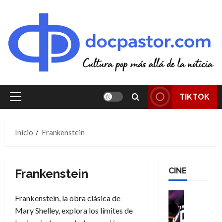
Saltar
al
contenido
TIKTOK
Menú
principal
Inicio
Frankenstein
CINE
Frankenstein
Cine
Frankenstein, la obra clásica de
Cómic
Mary Shelley, explora los límites de
T