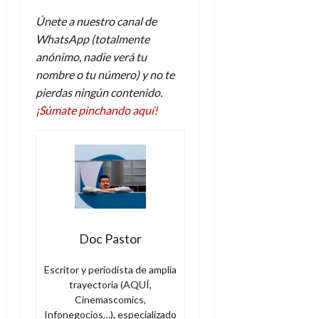
d
e
l
0
Únete a nuestro canal de
e
t
t
A
WhatsApp (totalmente
o
u
p
r
anónimo, nadie verá tu
r
o
n
a
nombre o tu número) y no te
c
o
pierdas ningún contenido.
a
9
¡Súmate pinchando aquí!
l
8
de
i
de
julio
p
julio
de
s
de
2026
2026
i
0
s
0
7
Doc Pastor
de
julio
Escritor y periodista de amplia
de
trayectoria (AQUÍ,
2026
Cinemascomics,
0
Infonegocios…), especializado