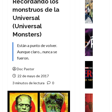
Recordando los
Cómic
Literatura
monstruos de la
A
Universal
m
í
(Universal
m
Cine
Monsters)
e
Cómic
g
T
Están a punto de volver.
u
h
s
Aunque claro... nunca se
e
t
P
fueron.
a
h
Cine
L
a
Cómic
Doc Pastor
Crítica
a
n
22 de mayo de 2017
S
L
t
3 minutos de lectura
0
p
i
o
i
g
m
d
a
,
Cine
e
Crítica
d
9
r
S
e
0
-
p
l