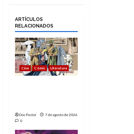
ARTÍCULOS
RELACIONADOS
Cine
Cómic
Literatura
A mí me gusta La Liga
de los Hombres
Extraordinarios (parte
1)
Doc Pastor
7 de agosto de 2026
0