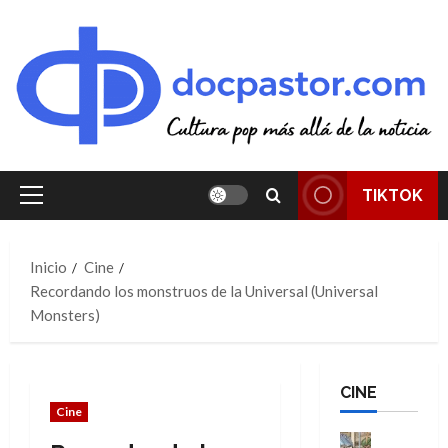
Saltar
al
contenido
TIKTOK
Menú
principal
Inicio
Cine
Recordando los monstruos de la Universal (Universal
Monsters)
CINE
Cine
Cine