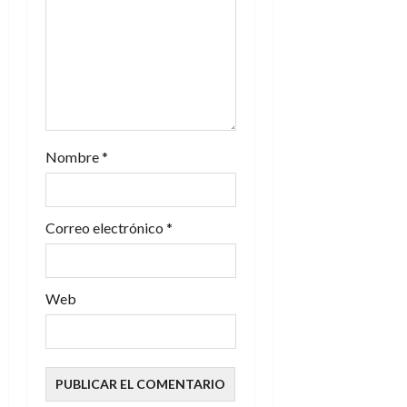
n
t
r
a
Nombre
*
d
a
Correo electrónico
*
s
Web