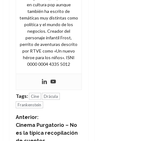
en cultura pop aunque
también ha escrito de
temáticas muy distintas como
política y el mundo de los
negocios. Creador del
personaje infantil Frost,
perrito de aventuras descrito
por RTVE como «Un nuevo
héroe para los niños». ISNI
0000 0004 4335 5012
Tags:
Cine
Drácula
Frankenstein
N
Anterior:
Cinema Purgatorio – No
a
es la típica recopilación
de cuentos