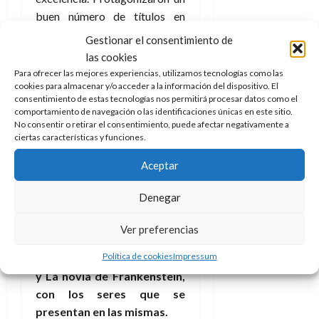
f
m
s
a
2026
29
)
a
buen número de títulos en
i
a
d
d
de
:
0
l
n
b
e
solitario y posteriormente
e
julio
Gestionar el consentimiento de
e
i
a
i
l
l
cruzándose en los que la
de
las cookies
l
p
l
l
a
2026
a
calidad iba cayendo según
Para ofrecer las mejores experiencias, utilizamos tecnologías como las
o
s
d
i
l
W
cookies para almacenar y/o acceder a la información del dispositivo. El
avanzaban las producciones,
0
r
i
e
d
í
W
consentimiento de estas tecnologías nos permitirá procesar datos como el
además de en muchas
i
s
l
a
n
comportamiento de navegación o las identificaciones únicas en este sitio.
E
g
ocasiones con los mismos
y
No consentir o retirar el consentimiento, puede afectar negativamente a
M
d
e
e
ciertas características y funciones.
s
actores (no siempre
u
c
a
6
n
u
n
o
interpretando a los mismos
de
Aceptar
y
p
d
m
monstruos).
agosto
3
e
u
i
o
de
de
Denegar
l
n
a
Suele sumarse a estas
2026
c
agosto
d
t
l
de
o
legendarias películas de los
0
Ver preferencias
e
o
2026
n
monstruos de la Universal
s
d
t
20
Política de cookies
Impressum
dos más: El hombre invisible
0
t
e
r
de
y La novia de Frankenstein,
i
n
julio
a
con los seres que se
n
o
de
c
o
r
presentan en las mismas.
2026
u