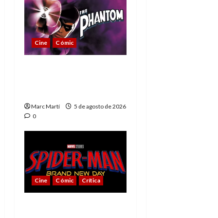
Cine
Cómic
The Phantom, 90 años
del héroe que nunca
muere
Marc Martí
5 de agosto de 2026
0
Cine
Cómic
Crítica
Spider-Man: Brand New