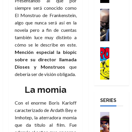
Presentando al que por
a
i
a
s
o
a
r
a
siempre será conocido como
d
d
H
Cómic
s
d
e
v
El Monstruo de Frankenstein,
e
Reseña
e
o
d
e
p
e
algo que nunca será así en la
r
E
l
m
e
j
e
n
-
l
novela pero a fin de cuentas
D
b
l
a
t
t
M
V
o
también luce muy distinto a
r
h
d
i
u
a
i
c
e
é
e
cómo se le describe en este.
d
r
n
g
Cómic
t
s
r
e
a
Mención especial la biopic
a
:
i
Reseña
o
E
o
m
p
sobre su director llamada
D
B
l
r
x
e
o
e
Dioses y Monstruos
que
29
o
r
a
M
t
q
c
r
de
debería ser de visión obligada.
c
a
n
u
r
u
i
o
julio
t
n
t
e
a
e
o
f
de
o
La momia
d
e
r
o
n
n
u
2026
r
N
y
t
r
u
a
n
SERIES
D
0
e
l
e
d
n
Con el enorme Boris Karloff
r
c
r
w
a
,
i
c
i
caracterizado de Ardath Bey e
o
D
s
Juguetes
e
n
a
o
27
Imhotep, la aterradora momia
o
a
j
Análisis
l
a
m
n
de
que da título al film. Fue
Series
m
y
o
m
r
u
julio
a
H