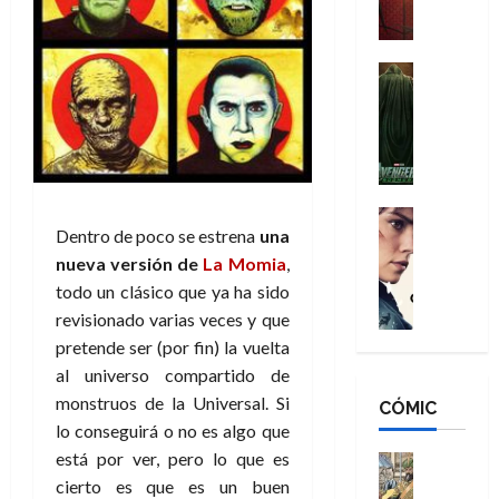
a
M
i
o
ñ
a
d
s
o
n
e
H
Cine
s
:
r
Cómic
o
d
Misceláne
B
-
m
e
V
r
M
b
l
e
a
a
r
h
n
n
n
e
é
g
d
:
Cine
s
r
a
Dentro de poco se estrena
una
Crítica
N
B
E
o
d
C
nueva versión de
La Momia
,
e
r
x
e
o
l
w
a
todo un clásico que ya ha sido
t
q
r
e
D
n
r
u
revisionado varias veces y que
e
a
a
d
a
e
pretende ser (por fin) la vuelta
s
n
y
N
o
n
al universo compartido de
:
e
,
e
r
u
monstruos de la Universal. Si
D
CÓMIC
r
m
w
d
n
lo conseguirá o no es algo que
o
:
e
D
i
c
o
R
está por ver, pero lo que es
j
a
Cine
n
a
m
e
Cómic
o
y
cierto es que es un buen
a
m