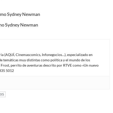
omo Sydney Newman
oria (AQUÍ, Cinemascomics, Infonegocios…), especializado en
e temáticas muy distintas como política y el mundo de los
l Frost, perrito de aventuras descrito por RTVE como «Un nuevo
4335 5012
DIS