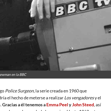
ewman en la BBC
igo
Police Surgeon
, la serie creada en 1960 que
ría el hecho de meterse a realizar
Los vengadores
y el
s.
Gracias a él tenemos a
Emma Peel
y
John Steed
, así