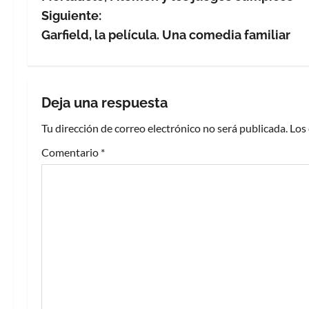
a
Siguiente:
v
Garfield, la película. Una comedia familiar
e
g
Deja una respuesta
a
Tu dirección de correo electrónico no será publicada.
Los
c
Comentario
*
i
ó
n
d
e