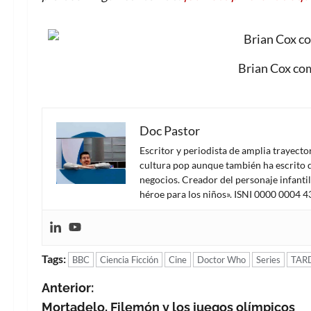
Brian Cox c
Doc Pastor
Escritor y periodista de amplia trayect
cultura pop aunque también ha escrito d
negocios. Creador del personaje infanti
héroe para los niños». ISNI 0000 0004 
Tags:
BBC
Ciencia Ficción
Cine
Doctor Who
Series
TAR
N
Anterior:
Mortadelo, Filemón y los juegos olímpicos