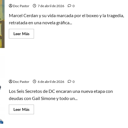
Yancy,
acción
Doc Pastor
7 de abril de 2026
0
y
responsabilidad
Marcel Cerdan y su vida marcada por el boxeo y la tragedia,
retratada en una novela gráfica...
Leer
Leer Más
más
acerca
de
Marcel
Cerdan:
boxeo,
tragedia
y
Seis Secretos en DC All In: Una nueva etapa y un
memoria
en
nuevo rumbo
viñetas
Doc Pastor
6 de abril de 2026
0
Los Seis Secretos de DC encaran una nueva etapa con
deudas con Gail Simone y todo un...
Leer
Leer Más
más
acerca
de
Seis