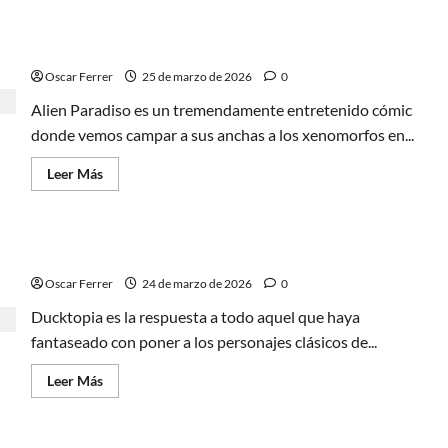
El
Alien Paradiso, xenomorfos en un ambiente
último
perro
paradisíaco
de
Krypton,
Oscar Ferrer
25 de marzo de 2026
0
origen
súper
Alien Paradiso es un tremendamente entretenido cómic
perruno
donde vemos campar a sus anchas a los xenomorfos en...
Leer
Leer Más
más
acerca
de
Alien
Paradiso,
Ducktopia, fantasía heroica con sello Disney
xenomorfos
en
Oscar Ferrer
un
24 de marzo de 2026
0
ambiente
paradisíaco
Ducktopia es la respuesta a todo aquel que haya
fantaseado con poner a los personajes clásicos de...
Leer
Leer Más
más
acerca
de
Ducktopia,