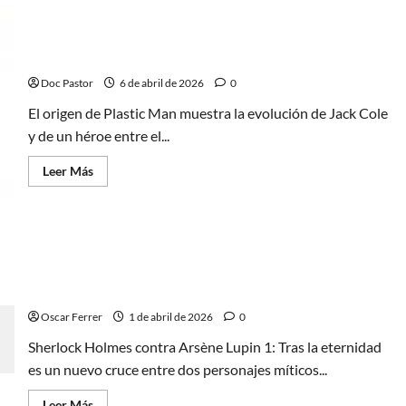
Secretos
en
DC
All
In:
Plastic Man: el héroe más extraño del universo DC
Una
nueva
Doc Pastor
6 de abril de 2026
0
etapa
y
El origen de Plastic Man muestra la evolución de Jack Cole
un
nuevo
y de un héroe entre el...
rumbo
Leer
Leer Más
más
acerca
de
Plastic
Man:
el
héroe
más
Sherlock Holmes contra Arsène Lupin 1: Tras la
extraño
eternidad, dos mitos y una aventura
del
universo
Oscar Ferrer
1 de abril de 2026
0
DC
Sherlock Holmes contra Arsène Lupin 1: Tras la eternidad
es un nuevo cruce entre dos personajes míticos...
Leer
Leer Más