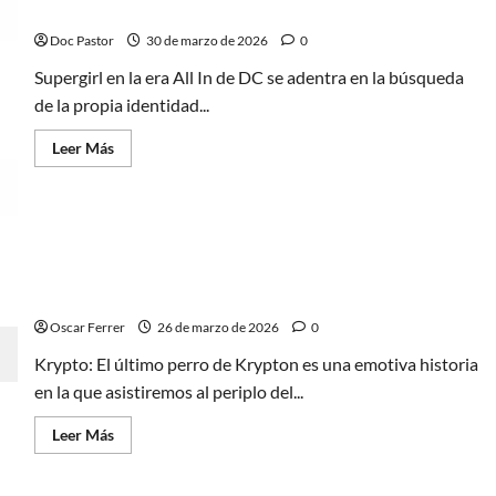
del
Supergirl en All In: identidad, aventura y esperanza
Doctor
Muerte
Doc Pastor
30 de marzo de 2026
0
Supergirl en la era All In de DC se adentra en la búsqueda
de la propia identidad...
Leer
Leer Más
más
acerca
de
Supergirl
en
All
In:
identidad,
Krypto: El último perro de Krypton, origen súper
aventura
perruno
y
esperanza
Oscar Ferrer
26 de marzo de 2026
0
Krypto: El último perro de Krypton es una emotiva historia
en la que asistiremos al periplo del...
Leer
Leer Más
más
acerca
de
Krypto: