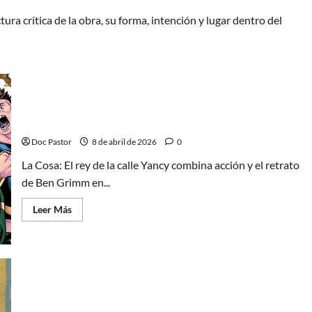
ura crítica de la obra, su forma, intención y lugar dentro del
La Cosa: El rey de la calle Yancy, acción y
responsabilidad
Doc Pastor
8 de abril de 2026
0
La Cosa: El rey de la calle Yancy combina acción y el retrato
de Ben Grimm en...
Leer
Leer Más
más
acerca
de
La
Cosa:
El
rey
de
Marcel Cerdan: boxeo, tragedia y memoria en
la
calle
viñetas