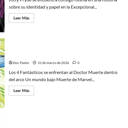
sobre su identidad y papel en la Excepcional...
Leer
Leer Más
más
acerca
de
Kitty
Pryde
y
su
reflejo:
Identidad
Los 4 Fantásticos y el poder del Doctor Muerte
mutante
en
Doc Pastor
31 de marzo de 2026
0
Marvel
Los 4 Fantásticos se enfrentan al Doctor Muerte dentro
del arco Un mundo bajo Muerte de Marvel...
Leer
Leer Más
más
acerca
de
Los
4
Fantásticos
y
el
poder