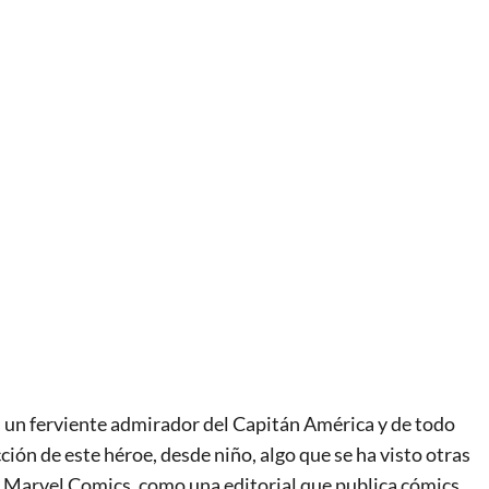
s, un ferviente admirador del Capitán América y de todo
cción de este héroe, desde niño, algo que se ha visto otras
 de Marvel Comics, como una editorial que publica cómics