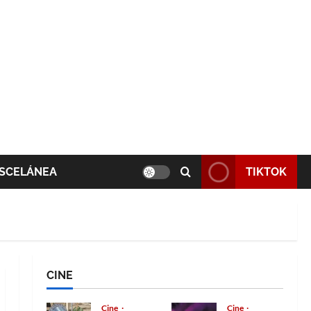
SCELÁNEA
TIKTOK
CINE
Cine
Cine