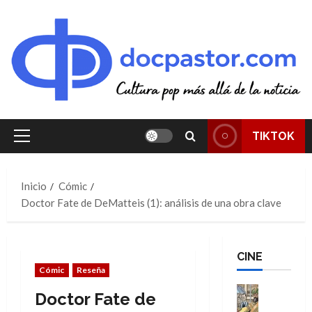
Saltar
al
contenido
TIKTOK
Menú
principal
Inicio
Cómic
Doctor Fate de DeMatteis (1): análisis de una obra clave
CINE
Cómic
Reseña
Cine
Doctor Fate de
Cómic