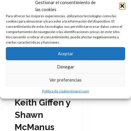
narrando. Casi podría
Gestionar el consentimiento de
aparecer Sam Malone,
las cookies
protagonista de
Cheers
, en
Para ofrecer las mejores experiencias, utilizamos tecnologías como las
cookies para almacenar y/o acceder a la información del dispositivo. El
algún momento y no resultaría
consentimiento de estas tecnologías nos permitirá procesar datos como el
para nada extraño. Pero es que
comportamiento de navegación o las identificaciones únicas en este sitio.
No consentir o retirar el consentimiento, puede afectar negativamente a
lo que hizo J.M. DeMatteis
ciertas características y funciones.
con el Doctor Fate es un
trabajo de pura artesanía,
Aceptar
cuidado hasta el más mínimo
Denegar
detalle y elaborado con gran
cariño.
Ver preferencias
El arte de
Política de cookies
Impressum
Keith Giffen y
Shawn
McManus