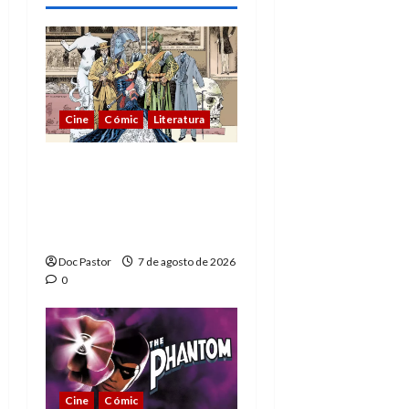
Cine
Cómic
Literatura
A mí me gusta La Liga
de los Hombres
Extraordinarios (parte
1)
Doc Pastor
7 de agosto de 2026
0
Cine
Cómic