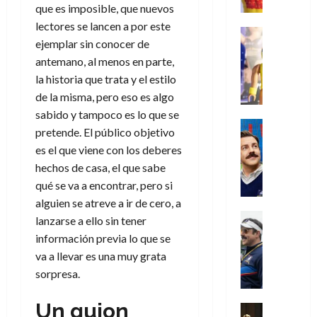
e
m
a
2026
j
o
r
que es imposible, que nuevos
l
l
e
s
o
s
e
lectores se lancen a por este
23
0
k
e
j
o
Juguetes
r
(
de
ejemplar sin conocer de
H
x
Análisis
o
c
v
p
julio
5
o
Series
antemano, al menos en parte,
p
r
u
i
a
de
de
P
g
e
d
la historia que trata y el estilo
l
l
2026
r
agosto
l
a
r
e
t
de la misma, pero eso es algo
l
t
de
a
0
n
i
l
a
2026
a
e
sabido y tampoco es lo que se
y
e
m
o
Series
s
n
1
pretende. El público objetivo
0
m
n
Cine
e
e
d
o
)
es el que viene con los deberes
o
Misceláne
P
n
s
e
d
C
hechos de casa, el que sabe
b
l
t
p
l
e
7
u
i
a
qué se va a encontrar, pero si
o
e
a
M
de
a
l
y
q
alguien se atreve a ir de cero, a
r
c
a
agosto
n
y
m
Crítica
u
a
i
lanzarse a ello sin tener
de
r
d
W
Series
o
e
d
e
2026
v
información previa lo que se
o
T
W
b
a
o
n
e
va a llevar es una muy grata
l
0
e
E
i
n
c
l
sorpresa.
a
d
R
l
t
i
30
c
L
a
:
i
a
de
31
Un guion
u
a
w
u
Análisis
c
julio
f
de