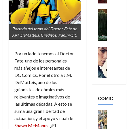
a
d
s
o
n
e
H
Cine
s
:
r
Cómic
o
d
Misceláne
B
-
m
e
V
Portada del tomo del Doctor Fate de
r
M
b
l
e
J.M. DeMatteis. Créditos: Panini/DC
a
a
r
h
n
n
n
e
é
g
d
:
Cine
s
r
Por un lado tenemos al Doctor
a
Crítica
N
B
E
o
d
C
Fate, uno de los personajes
e
r
x
e
o
l
w
más añejos e interesantes de
a
t
q
r
e
D
n
DC Comics. Por el otro a J.M.
r
u
e
a
a
d
a
e
DeMatteis, uno de los
s
n
y
N
o
n
guionistas de cómics más
:
e
,
e
r
u
relevantes e imaginativos de
D
CÓMIC
r
m
w
d
n
las últimas décadas. A esto se
o
:
e
D
i
c
o
suma una gran libertad de
R
j
a
Cine
n
a
m
e
Cómic
actuación, y el apoyo visual de
o
y
a
m
s
Literatura
s
r
,
Shawn McManus
. ¿El
r
u