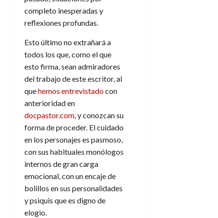
a
d
d
de
:
0
l
n
completo inesperadas y
b
e
e
julio
e
i
a
i
l
reflexiones profundas.
l
de
l
p
l
l
a
2026
a
o
s
Esto último no extrañará a
d
i
l
W
0
r
i
e
d
í
todos los que, como el que
W
i
s
l
a
n
E
esto firma, sean admiradores
g
y
M
d
e
del trabajo de este escritor, al
e
s
u
c
a
6
que
hemos entrevistado
con
n
u
n
o
de
anterioridad en
y
p
d
m
agosto
3
e
docpastor.com
, y conozcan su
u
i
o
de
de
l
n
forma de proceder. El cuidado
a
2026
c
agosto
d
t
l
de
o
en los personajes es pasmoso,
0
e
o
2026
n
con sus habituales monólogos
s
d
t
20
internos de gran carga
0
t
e
r
de
emocional, con un encaje de
i
n
julio
a
bolillos en sus personalidades
n
o
de
c
o
y psiquis que es digno de
r
2026
u
d
e
elogio.
l
0