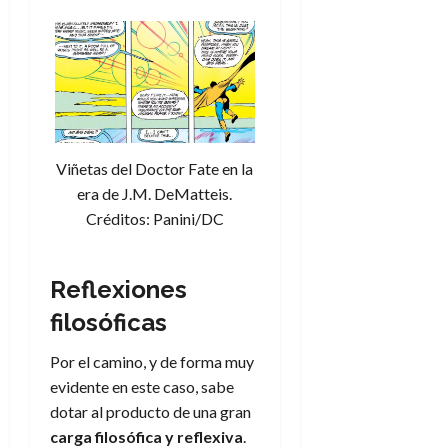
e
t
t
A
o
u
p
r
r
o
n
a
c
o
a
9
l
8
de
i
de
Viñetas del Doctor Fate en la
julio
p
julio
de
era de J.M. DeMatteis.
s
de
2026
Créditos: Panini/DC
2026
i
0
s
0
Reflexiones
7
filosóficas
de
julio
de
Por el camino, y de forma muy
2026
evidente en este caso, sabe
0
dotar al producto de una gran
carga filosófica y reflexiva
.