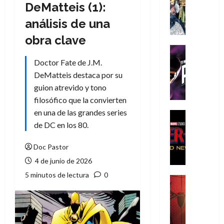
Literatura
DeMatteis (1):
A
análisis de una
m
í
obra clave
m
Cine
e
Cómic
Doctor Fate de J.M.
g
T
DeMatteis destaca por su
u
h
guion atrevido y tono
s
e
filosófico que la convierten
t
P
en una de las grandes series
a
h
Cine
L
a
Cómic
de DC en los 80.
Crítica
a
n
S
L
t
Doc Pastor
p
i
o
4 de junio de 2026
i
g
m
5 minutos de lectura
0
d
a
,
Cine
e
Crítica
d
9
r
S
e
0
-
p
l
a
M
i
o
ñ