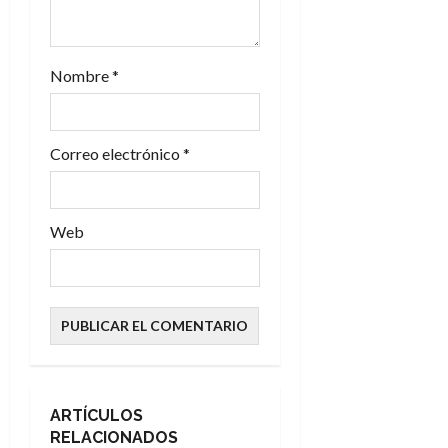
r
a
Nombre
*
d
a
Correo electrónico
*
s
Web
ARTÍCULOS
RELACIONADOS