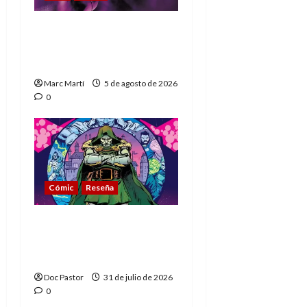
The Phantom, 90 años
del héroe que nunca
muere
Marc Martí
5 de agosto de 2026
0
Cómic
Reseña
La tragedia del Doctor
Muerte, el mejor
villano de Marvel
Doc Pastor
31 de julio de 2026
0