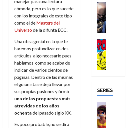
a
manejar para una lectura
d
d
H
Cómic
s
d
e
v
cómoda, pero es lo que sucede
e
Reseña
e
o
d
e
p
e
r
E
con los integrales de este tipo
l
m
e
j
e
n
-
l
como el de
Masters del
D
b
l
a
t
t
M
V
o
r
h
Universo
de la difunta ECC.
d
i
u
a
i
c
e
é
e
d
r
n
g
Una obra genial en la que te
Cómic
t
s
r
e
a
a
:
i
Reseña
o
E
haremos profundizar en dos
o
m
p
D
B
l
r
x
e
o
e
artículos, algo necesario pues
29
o
r
a
M
t
q
c
r
hablamos, como se acaba de
de
c
a
n
u
r
u
i
o
julio
indicar, de varios cientos de
t
n
t
e
a
e
o
f
de
páginas. Dentro de las mismas
o
d
e
r
o
n
n
u
2026
r
el guionista se dejó llevar por
N
y
t
r
u
a
n
SERIES
D
0
e
l
sus propias pasiones y firmó
e
d
n
r
c
r
w
a
,
una de las
propuestas
más
i
c
i
o
D
s
Juguetes
e
n
a
atrevidas
de los años
o
27
o
a
j
Análisis
l
a
m
n
de
ochenta
del pasado siglo XX.
Series
m
y
o
m
r
u
julio
a
H
,
,
y
e
i
de
e
Es poco probable, no se dirá
l
u