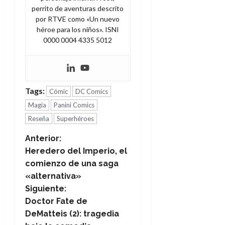
perrito de aventuras descrito
por RTVE como «Un nuevo
héroe para los niños». ISNI
0000 0004 4335 5012
Tags:
Cómic
DC Comics
Magia
Panini Comics
Reseña
Superhéroes
N
Anterior:
Heredero del Imperio, el
a
comienzo de una saga
«alternativa»
v
Siguiente:
e
Doctor Fate de
DeMatteis (2): tragedia