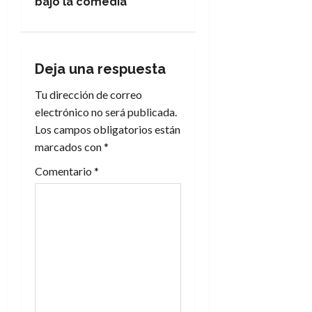
g
bajo la comedia
a
c
Deja una respuesta
i
Tu dirección de correo
electrónico no será publicada.
ó
Los campos obligatorios están
n
marcados con
*
Comentario
*
d
e
e
n
t