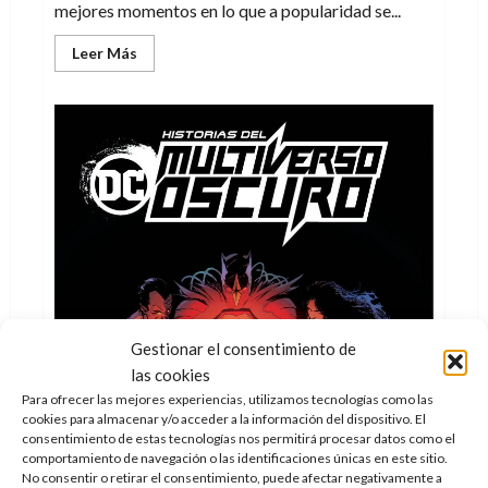
mejores momentos en lo que a popularidad se...
Leer
Leer Más
más
acerca
de
Flash,
un
tomo
por
sus
75
años
(de
carreras
sin
parar)
Gestionar el consentimiento de
las cookies
Para ofrecer las mejores experiencias, utilizamos tecnologías como las
cookies para almacenar y/o acceder a la información del dispositivo. El
consentimiento de estas tecnologías nos permitirá procesar datos como el
comportamiento de navegación o las identificaciones únicas en este sitio.
No consentir o retirar el consentimiento, puede afectar negativamente a