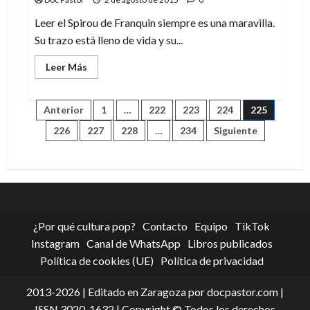
y
la
Leer el Spirou de Franquin siempre es una maravilla.
locura
Su trazo está lleno de vida y su...
Leer
Leer Más
más
acerca
de
La
Paginación
Anterior
1
…
222
223
224
225
máscara:
el
226
227
228
…
234
Siguiente
Spirou
de
de
Franquin
entradas
¿Por qué cultura pop?
Contacto
Equipo
TikTok
Instagram
Canal de WhatsApp
Libros publicados
Política de cookies (UE)
Política de privacidad
2013-2026 | Editado en Zaragoza por docpastor.com |
ISSN 3020-1632 | Copyright © Todos los derechos