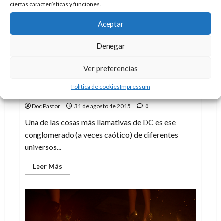
ciertas características y funciones.
Aceptar
Denegar
Ver preferencias
Cómic
Crítica
Política de cookies
Impressum
El Multiverso (3): Los Justos
Doc Pastor
31 de agosto de 2015
0
Una de las cosas más llamativas de DC es ese
conglomerado (a veces caótico) de diferentes
universos...
Leer
Leer Más
más
acerca
de
El
Multiverso
(3):
Los
Justos