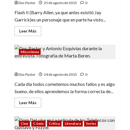
Doc Pastor
25 de agosto de 2015
0
Flash II (Barry Allen, ya que antes existió Jay
Garrick)es un personaje que en parte ha visto...
Leer
Leer Más
más
acerca
de
Flash
(1):
Miscelánea
comienza
la
carrera
Cinco fallos en tu comunicación
Doc Pastor
24 de agosto de 2015
0
Cada día todos cometemos muchos fallos y es algo
bueno, de ellos aprendemos la forma correcta de...
Leer
Leer Más
más
acerca
de
Cinco
fallos
Cine
Cómic
Crítica
Literatura
Series
en