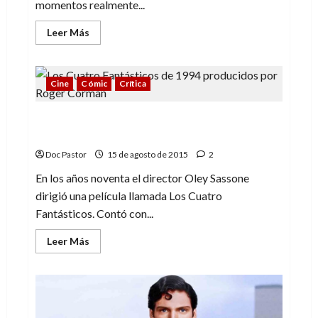
momentos realmente...
Leer
Leer Más
más
acerca
de
De
Jim
Cine
Cómic
Crítica
Henson
a
Hanna-
Cuatro Fantásticos: cumpliendo lo
Barbera
(1):
esperado
dos
libros
Doc Pastor
15 de agosto de 2015
2
llenos
de
En los años noventa el director Oley Sassone
amor
y
dirigió una película llamada Los Cuatro
respeto
Fantásticos. Contó con...
Leer
Leer Más
más
acerca
de
Cuatro
Fantásticos:
cumpliendo
lo