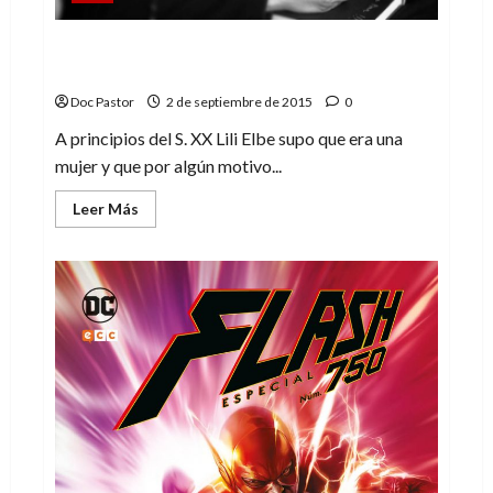
Todos tenemos derecho a ser nosotros
mismos
Doc Pastor
2 de septiembre de 2015
0
A principios del S. XX Lili Elbe supo que era una
mujer y que por algún motivo...
Leer
Leer Más
más
acerca
de
Todos
tenemos
derecho
a
ser
nosotros
mismos