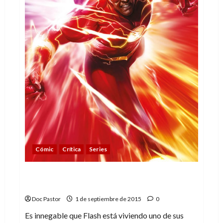
Cómic
Crítica
Series
Flash, un tomo por sus 75 años (de
carreras sin parar)
Doc Pastor
1 de septiembre de 2015
0
Es innegable que Flash está viviendo uno de sus