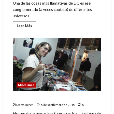
Una de las cosas más llamativas de DC es ese
conglomerado (a veces caótico) de diferentes
universos...
Leer
Leer Más
más
acerca
de
El
Multiverso
(4):
Mundo
Trueno
Miscelánea
La importancia de la traducción
Marta Beren
5 de septiembre de 2015
0
Hoy en día, o nowadays (que no actually) el tema de