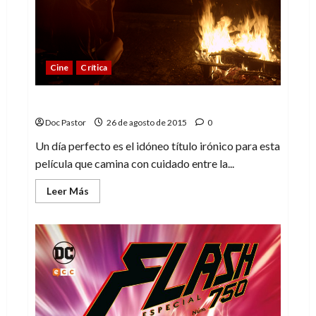
Cine
Crítica
Un día perfecto
Doc Pastor
26 de agosto de 2015
0
Un día perfecto es el idóneo título irónico para esta
película que camina con cuidado entre la...
Leer
Leer Más
más
acerca
de
Un
día
perfecto