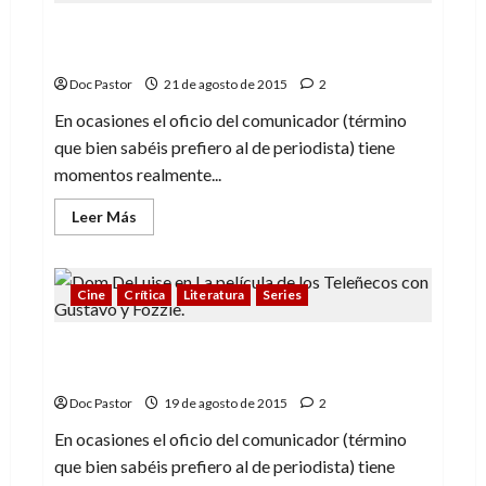
tu
comunicación
De Jim Henson a Hanna-Barbera (2): dos
libros llenos de amor y respeto
Doc Pastor
21 de agosto de 2015
2
En ocasiones el oficio del comunicador (término
que bien sabéis prefiero al de periodista) tiene
momentos realmente...
Leer
Leer Más
más
acerca
de
De
Jim
Cine
Crítica
Literatura
Series
Henson
a
Hanna-
De Jim Henson a Hanna-Barbera (1): dos
Barbera
(2):
libros llenos de amor y respeto
dos
libros
Doc Pastor
19 de agosto de 2015
2
llenos
de
En ocasiones el oficio del comunicador (término
amor
y
que bien sabéis prefiero al de periodista) tiene
respeto