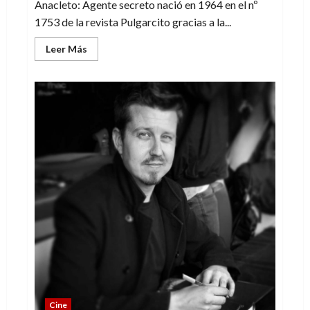
Anacleto: Agente secreto nació en 1964 en el nº
1753 de la revista Pulgarcito gracias a la...
Leer
Leer Más
más
acerca
de
Anacleto:
Agente
secreto…
¡de
película!
Cine