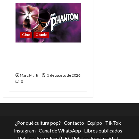
Cine
Cómic
The Phantom, 90 años
del héroe que nunca
muere
Marc Martí
5 de agosto de 2026
0
¿Por qué cultura pop?
Contacto
Equipo
TikTok
Instagram
Canal de WhatsApp
Libros publicados
Política de cookies (UE)
Política de privacidad