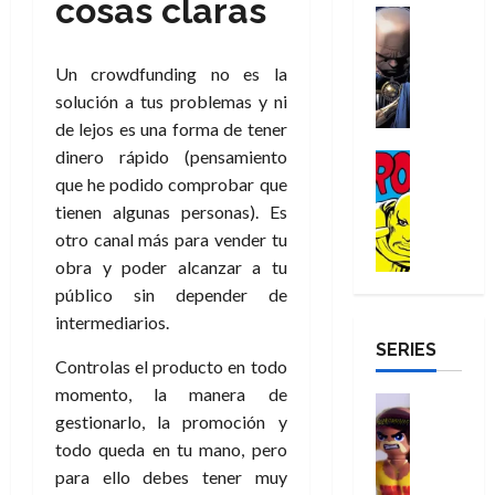
a
cosas claras
d
d
H
Cómic
s
d
e
v
e
Reseña
e
o
d
e
p
e
r
E
l
m
e
j
e
n
Un crowdfunding no es la
-
l
D
b
l
a
t
t
solución a tus problemas y ni
M
V
o
r
h
d
i
u
de lejos es una forma de tener
a
i
c
e
é
e
d
r
n
dinero rápido (pensamiento
g
Cómic
t
s
r
e
a
a
:
i
Reseña
que he podido comprobar que
o
E
o
m
p
D
B
l
r
x
tienen algunas personas). Es
e
o
e
29
o
r
a
M
t
q
c
r
otro canal más para vender tu
de
c
a
n
u
r
u
i
o
obra y poder alcanzar a tu
julio
t
n
t
e
a
e
o
f
de
público sin depender de
o
d
e
r
o
n
n
u
2026
intermediarios.
r
N
y
t
r
u
a
n
SERIES
D
0
e
l
e
d
n
r
c
Controlas el producto en todo
r
w
a
,
i
c
i
momento, la manera de
o
D
s
Juguetes
e
n
a
o
27
gestionarlo, la promoción y
o
a
j
Análisis
l
a
m
n
de
Series
m
y
o
todo queda en tu mano, pero
m
r
u
julio
a
H
,
,
y
para ello debes tener muy
e
i
de
e
l
u