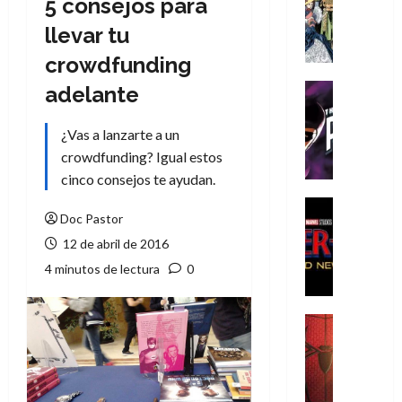
5 consejos para
Literatura
A
llevar tu
m
crowdfunding
í
m
Cine
adelante
e
Cómic
g
T
¿Vas a lanzarte a un
u
h
crowdfunding? Igual estos
s
e
cinco consejos te ayudan.
t
P
a
h
Cine
Doc Pastor
L
a
Cómic
Crítica
a
n
12 de abril de 2016
S
L
t
4 minutos de lectura
0
p
i
o
i
g
m
d
a
,
Cine
e
Crítica
d
9
r
S
e
0
-
p
l
a
M
i
o
ñ