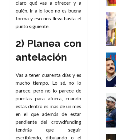
e
m
a
2026
j
o
r
claro qué vas a ofrecer y a
l
l
e
s
o
s
e
quién. Ir a lo loco no es buena
23
0
k
e
j
o
Juguetes
r
(
de
forma y eso nos lleva hasta el
H
x
Análisis
o
c
v
p
julio
5
punto siguiente.
o
Series
p
r
u
i
a
de
de
P
g
e
d
l
l
2026
r
agosto
l
a
2) Planea con
r
e
t
l
t
de
a
0
n
i
l
a
2026
a
e
y
e
antelación
m
o
Series
s
n
1
0
m
n
Cine
e
e
d
o
)
o
Misceláne
P
n
s
e
d
C
b
l
Vas a tener cuarenta días y es
t
p
l
e
7
u
i
a
o
mucho tiempo. Lo sé, no lo
e
a
M
de
a
l
y
q
r
c
parece, pero no lo parece de
a
agosto
n
y
m
Crítica
u
a
i
de
r
puertas para afuera, cuando
d
W
Series
o
e
d
e
2026
v
estás dentro es más de un mes
o
T
W
b
a
o
n
e
en el que además de estar
l
0
e
E
i
n
c
l
a
pendiente del crowdfunding
d
R
l
t
i
30
c
L
a
tendrás que seguir
:
i
a
de
31
u
a
w
u
Análisis
escribiendo, dibujando o el
c
julio
f
de