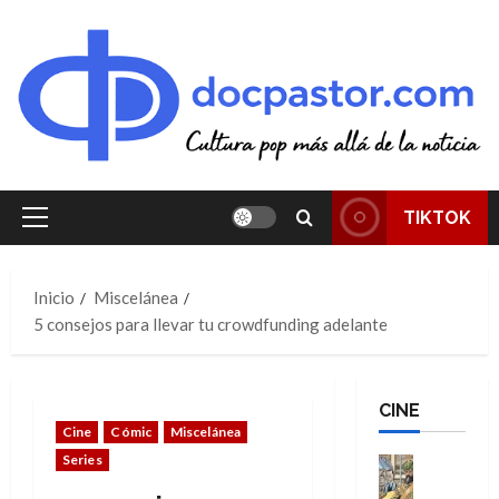
Saltar
al
contenido
TIKTOK
Menú
principal
Inicio
Miscelánea
5 consejos para llevar tu crowdfunding adelante
CINE
Cine
Cómic
Miscelánea
Series
Cine
Cómic