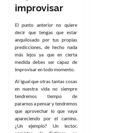
a
d
d
de
:
0
l
improvisar
n
b
e
e
julio
e
i
a
i
l
l
de
l
p
l
l
a
2026
a
o
s
El punto anterior no quiere
d
i
l
W
0
r
i
decir que tengas que estar
e
d
í
W
i
s
l
a
n
anquilosado por tus propias
E
g
y
M
d
e
predicciones, de hecho nada
e
s
u
c
a
más lejos ya que en cierta
6
n
u
n
o
de
medida debes ser capaz de
y
p
d
m
agosto
3
improvisar en todo momento.
e
u
i
o
de
de
l
n
a
2026
c
agosto
Al igual que otras tantas cosas
d
t
l
de
o
0
en nuestra vida no siempre
e
o
2026
n
s
tendremos tiempo de
d
t
20
0
t
e
pararnos a pensar y tendremos
r
de
i
n
que aprovechar lo que vaya
julio
a
n
o
de
c
apareciendo por el camino.
o
r
2026
u
¿Un ejemplo? Un lector,
d
e
l
0