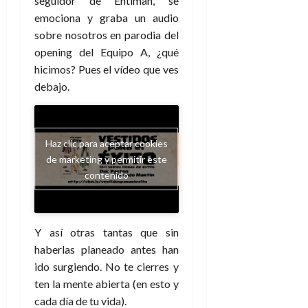
seguidor de Entiman, se
e
t
t
emociona y graba un audio
A
o
u
sobre nosotros en parodia del
p
r
r
o
n
opening del Equipo A, ¿qué
a
c
o
hicimos? Pues el vídeo que ves
a
debajo.
9
l
8
de
i
de
julio
p
julio
de
s
de
2026
Haz clic para aceptar cookies
2026
i
de marketing y permitir este
0
s
contenido
0
7
de
Y así otras tantas que sin
julio
de
haberlas planeado antes han
2026
ido surgiendo. No te cierres y
0
ten la mente abierta (en esto y
cada día de tu vida).