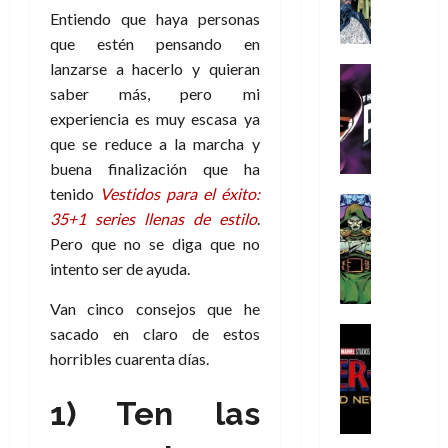
A
d
c
d
m
i
e
Entiendo que haya personas
m
a
a
e
a
o
r
que estén pensando en
í
y
t
l
d
s
e
m
lanzarse a hacerlo y quieran
o
e
o
Cine
u
(
e
c
v
Cómic
saber más, pero mi
e
r
p
5
g
T
u
e
s
a
experiencia es muy escasa ya
a
de
u
h
a
r
p
r
r
que se reduce a la marcha y
agosto
s
e
n
t
e
e
t
de
buena finalización que ha
t
P
d
i
r
s
2026
e
tenido
Vestidos para el éxito:
a
h
o
c
Cómic
a
u
1
0
35+1 series llenas de estilo
.
L
a
Reseña
l
a
d
n
)
L
a
Pero que no se diga que no
n
a
l
o
a
a
L
t
n
,
intento ser de ayuda.
c
7
t
i
o
o
f
o
30
de
r
Van cinco consejos que he
g
m
s
ó
m
de
agosto
a
a
,
t
Cine
sacado en claro de estos
r
julio
p
de
g
Cómic
d
9
a
m
de
horribles cuarenta días.
2026
l
Crítica
e
e
0
l
2026
u
e
S
0
d
l
a
g
l
j
1) Ten las
0
p
i
o
ñ
i
a
a
i
a
s
o
a
r