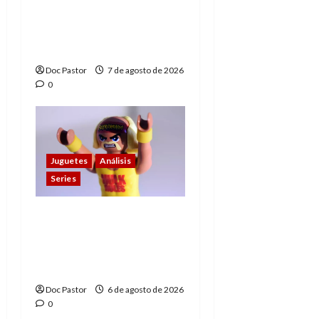
de los Hombres
Extraordinarios (parte
1)
Doc Pastor
7 de agosto de 2026
0
Juguetes
Análisis
Series
Hulk Hogan en
Playmobil: un
homenaje a una
leyenda de la WWE
Doc Pastor
6 de agosto de 2026
0