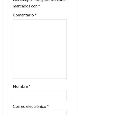
marcados con
*
ó
Comentario
*
n
d
e
e
n
t
r
Nombre
*
a
d
Correo electrónico
*