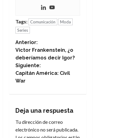
Tags:
Comunicación
Moda
Series
N
Anterior:
Victor Frankenstein, ¿o
a
deberíamos decir Igor?
Siguiente:
v
Capitán América: Civil
e
War
g
a
Deja una respuesta
c
Tu dirección de correo
electrónico no será publicada.
i
Los campos obligatorios están