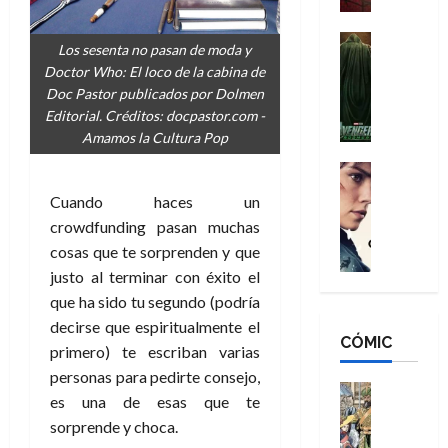
a
d
s
o
n
e
H
Cine
s
Los sesenta no pasan de moda y
:
r
Cómic
o
d
Doctor Who: El loco de la cabina de
Misceláne
B
-
m
e
Doc Pastor publicados por Dolmen
V
r
M
b
l
Editorial. Créditos: docpastor.com -
e
a
a
r
h
Amamos la Cultura Pop
n
n
n
e
é
g
d
:
Cine
s
r
a
Crítica
N
B
E
o
Cuando haces un
d
C
e
r
x
e
crowdfunding pasan muchas
o
l
w
a
t
q
cosas que te sorprenden y que
r
e
D
n
r
u
e
a
justo al terminar con éxito el
a
d
a
e
s
n
y
que ha sido tu segundo (podría
N
o
n
:
e
,
e
decirse que espiritualmente el
r
u
D
CÓMIC
r
m
w
d
n
primero) te escriban varias
o
:
e
D
i
c
personas para pedirte consejo,
o
R
j
a
Cine
n
a
es una de esas que te
m
e
Cómic
o
y
a
m
sorprende y choca.
s
Literatura
s
r
,
r
u