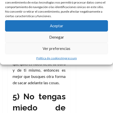
consentimiento de estas tecnologías nos permitirá procesar datos como el
del proyecto,
buscar
comportamiento de navegación o las identificaciones únicas en este sitio.
entrevistas
, dar novedades y
No consentir o retirar el consentimiento, puede afectar negativamente a
sencillamente no parar nunca.
ciertas características y funciones.
Si paras, vete despidiéndote
Aceptar
de conseguirlo.
Denegar
Se logra (no siempre, esto hay
que saberlo también), pero no
Ver preferencias
es fácil y requiere mucho
trabajo. Si no estás seguro de
Política de cookies
Impressum
que quieres hacerlo, de tu obra
y de ti mismo, entonces es
mejor que busques otra forma
de sacar adelante las cosas.
5) No tengas
miedo de