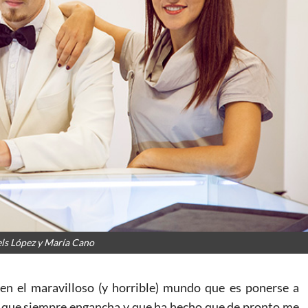
ls López y María Cano
n el maravilloso (y horrible) mundo que es ponerse a
go que siempre engancha y que ha hecho que de pronto me