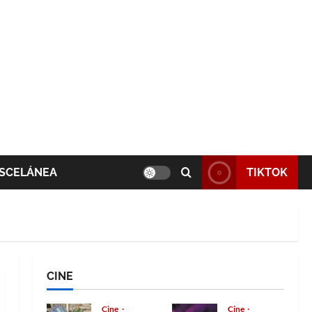
SCELÁNEA
TIKTOK
CINE
Cine
Cine