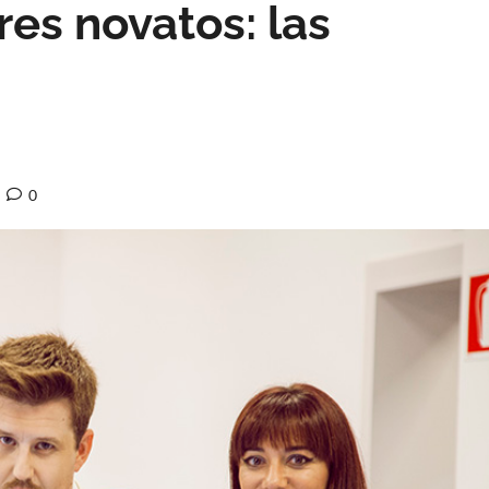
es novatos: las
0