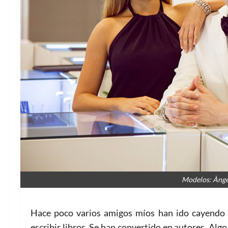
Modelos: Ànge
Hace poco varios amigos míos han ido cayendo e
escribir libros. Se han convertido en autores. Al