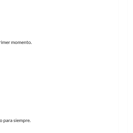
y adultos)
 primer momento.
r que provoca sofocos y vómitos
do para siempre.