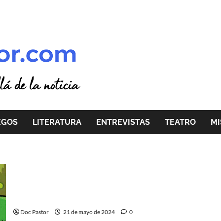
EGOS
LITERATURA
ENTREVISTAS
TEATRO
MI
Animalia: Verde, carcajadas para todos
Doc Pastor
21 de mayo de 2024
0