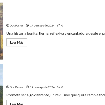
el
cine
fue
negro
(I)
El caballero mochuelo. El placer de leer (siendo niños 
Doc Pastor
17 de mayo de 2024
0
Una historia bonita, tierna, reflexiva y encantadora desde el
Leer
Leer Más
más
acerca
de
El
caballero
mochuelo.
El
placer
de
leer
(siendo
De naturaleza violenta (In a violent nature), el slashe
niños
y
Doc Pastor
17 de mayo de 2024
0
adultos)
Promete ser algo diferente, un revulsivo que quizá cambie to
Leer
Leer Más