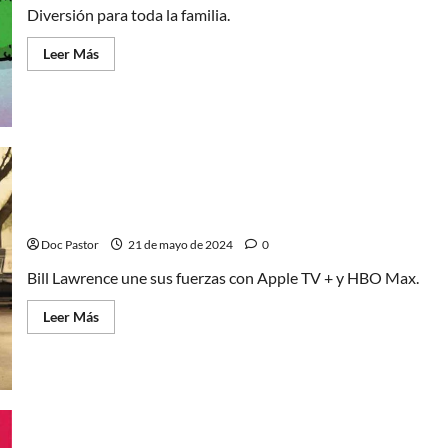
Diversión para toda la familia.
Leer
Leer Más
más
acerca
de
Animalia:
Verde,
carcajadas
para
todos
Vince Vaughn y Steve Carrell en lo nuevo de Bill Law
Doc Pastor
21 de mayo de 2024
0
Bill Lawrence une sus fuerzas con Apple TV + y HBO Max.
Leer
Leer Más
más
acerca
de
Vince
Vaughn
y
Steve
Carrell
en