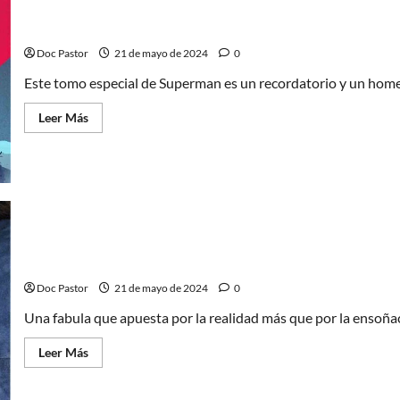
lo
nuevo
La muerte de Superman: Especial 30 aniversario
de
Bill
Doc Pastor
21 de mayo de 2024
0
Lawrence
Este tomo especial de Superman es un recordatorio y un home
Leer
Leer Más
más
acerca
de
La
muerte
de
Superman:
Especial
30
aniversario
Paradise is Burning: Niños perdidos en mundo de adul
Doc Pastor
21 de mayo de 2024
0
Una fabula que apuesta por la realidad más que por la ensoña
Leer
Leer Más
más
acerca
de