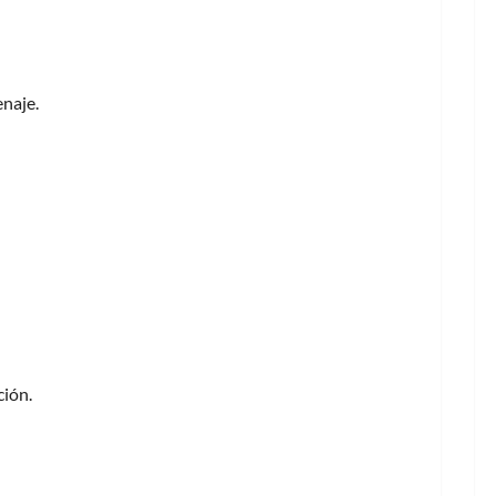
naje.
tos
ción.