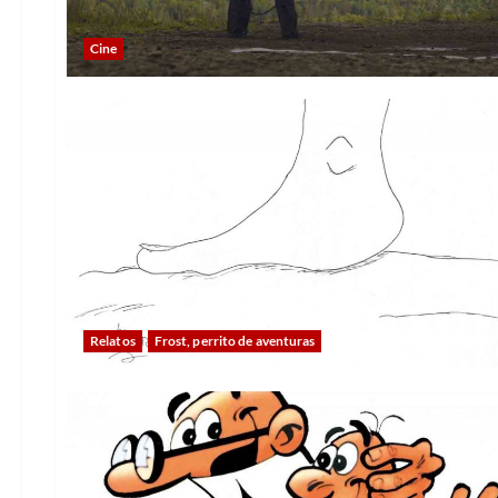
Cine
Relatos
Frost, perrito de aventuras