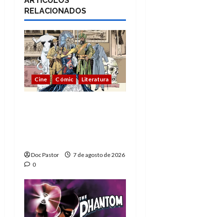
ARTÍCULOS
RELACIONADOS
Cine
Cómic
Literatura
A mí me gusta La Liga
de los Hombres
Extraordinarios (parte
1)
Doc Pastor
7 de agosto de 2026
0