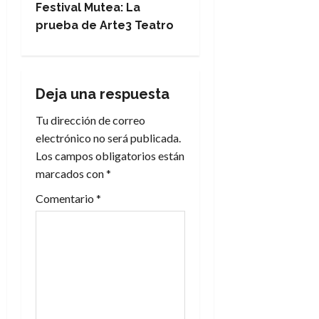
e
Festival Mutea: La
prueba de Arte3 Teatro
g
a
Deja una respuesta
c
Tu dirección de correo
i
electrónico no será publicada.
Los campos obligatorios están
ó
marcados con
*
n
Comentario
*
d
e
e
n