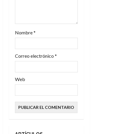
t
r
a
Nombre
*
d
Correo electrónico
*
a
s
Web