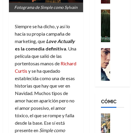
a
d
s
o
Fotograma de Simple como Sylvain
n
e
H
Cine
s
:
r
Cómic
o
d
Misceláne
B
-
m
e
Siempre se ha dicho, y así lo
V
r
M
b
l
hacía su propia campaña de
e
a
a
r
h
marketing, que
Love Actually
n
n
n
e
é
es la comedia definitiva
. Una
g
d
:
Cine
s
r
a
película que salió de las
Crítica
N
B
E
o
d
C
e
portentosas manos de
Richard
r
x
e
o
l
w
a
Curtis
y se ha quedado
t
q
r
e
D
n
r
u
establecida como una de esas
e
a
a
d
a
e
historias que hay que ver en
s
n
y
N
o
n
Navidad. Muchos tipos de
:
e
,
e
r
u
amor hacen aparición pero no
D
CÓMIC
r
m
w
d
n
o
el amor posesivo, el amor
:
e
D
i
c
o
R
tóxico, el que se rompe y falla
j
a
Cine
n
a
m
e
Cómic
o
y
desde la base. Ese sí está
a
m
s
Literatura
s
r
,
r
u
presente en
Simple como