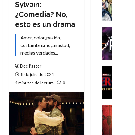
Literatura
Sylvain:
A
¿Comedia? No,
m
í
esto es un drama
m
Cine
e
Cómic
Amor, dolor, pasión,
g
T
costumbrismo, amistad,
u
h
medias verdades...
s
e
t
P
Doc Pastor
a
h
Cine
8 de julio de 2024
L
a
Cómic
Crítica
a
n
4 minutos de lectura
0
S
L
t
p
i
o
i
g
m
d
a
,
Cine
e
Crítica
d
9
r
S
e
0
-
p
l
a
M
i
o
ñ