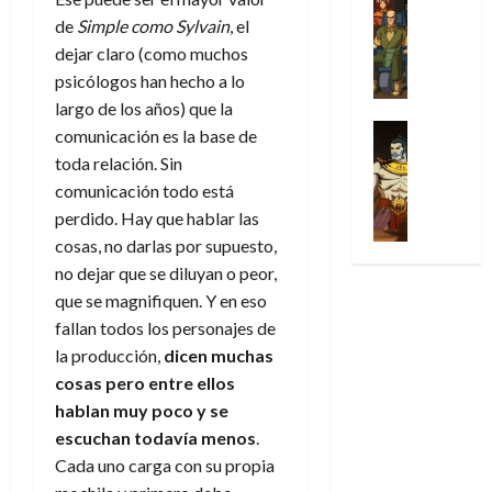
l
s
Cómic
:
n
de
i
i
julio
de
Simple como Sylvain
, el
Series
t
s
p
h
2026
p
c
de
X
dejar claro (como muchos
u
o
r
o
ó
c
2026
0
-
r
psicólogos han hecho a lo
:
i
m
a
i
M
0
a
e
m
largo de los años) que la
e
l
ó
e
p
l
e
Series
n
comunicación es la base de
D
n
n
Análisis
o
o
r
a
o
d
toda relación. Sin
’
Cómic
p
p
a
j
c
e
comunicación todo está
X
9
c
t
s
e
t
M
perdido. Hay que hablar las
-
7
o
i
i
a
o
a
M
(
cosas, no darlas por supuesto,
n
m
m
u
r
r
e
2
no dejar que se diluyan o peor,
q
i
p
n
E
v
n
×
u
s
r
que se magnifiquen. Y en eso
a
x
e
’
4
i
m
e
l
fallan todos los personajes de
t
l
9
)
s
o
s
e
r
la producción,
dicen muchas
7
:
t
y
i
y
a
cosas pero entre ellos
30
(
A
ó
l
o
e
ñ
de
hablan muy poco y se
2
p
l
a
n
n
o
julio
×
escuchan todavía menos
.
o
a
a
e
d
de
3
c
Cada uno carga con su propia
f
m
s
a
2026
29
)
a
i