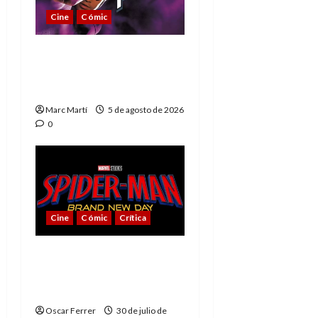
Cine
Cómic
The Phantom, 90 años
del héroe que nunca
muere
Marc Martí
5 de agosto de 2026
0
Cine
Cómic
Crítica
Spider-Man: Brand New
Day, mejor de lo
esperado
Oscar Ferrer
30 de julio de