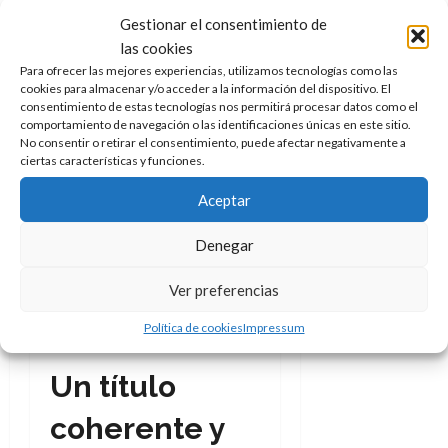
película
. Un hombre que
Gestionar el consentimiento de
parece bastante franco y
las cookies
simple (de ahí el título), con su
Para ofrecer las mejores experiencias, utilizamos tecnologías como las
propia empresa de reformas,
cookies para almacenar y/o acceder a la información del dispositivo. El
consentimiento de estas tecnologías nos permitirá procesar datos como el
con intereses muy sencillos,
comportamiento de navegación o las identificaciones únicas en este sitio.
divertido, amable y, en
No consentir o retirar el consentimiento, puede afectar negativamente a
apariencia, todo lo que Sophia
ciertas características y funciones.
parece estar buscando pero
Aceptar
como siempre pasa (y así es la
ficción) lo que brilla puede ser
Denegar
oro o bronce bien bruñido.
Todos somos más, y menos, de
Ver preferencias
lo que parece a primera vista, y
Política de cookies
Impressum
así es en su caso.
Un título
coherente y