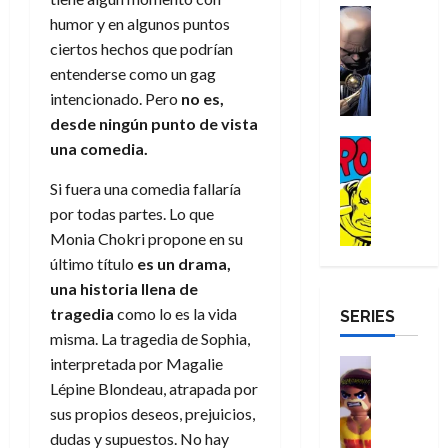
a
d
d
H
Cómic
s
d
e
v
humor y en algunos puntos
e
Reseña
e
o
d
e
p
e
ciertos hechos que podrían
r
E
l
m
e
j
e
n
entenderse como un gag
-
l
D
b
l
a
t
t
M
V
intencionado. Pero
no es,
o
r
h
d
i
u
a
i
desde ningún punto de vista
c
e
é
e
d
r
n
g
Cómic
t
s
r
una comedia.
e
a
a
:
i
Reseña
o
E
o
m
p
D
B
l
Si fuera una comedia fallaría
r
x
e
o
e
29
o
r
a
M
t
por todas partes. Lo que
q
c
r
de
c
a
n
u
r
u
i
o
Monia Chokri propone en su
julio
t
n
t
e
a
e
o
f
de
último título
es un drama,
o
d
e
r
o
n
n
u
2026
una historia llena de
r
N
y
t
r
u
a
n
tragedia
como lo es la vida
SERIES
D
0
e
l
e
d
n
r
c
r
misma. La tragedia de Sophia,
w
a
,
i
c
i
o
D
s
interpretada por Magalie
Juguetes
e
n
a
o
27
o
a
j
Análisis
l
Lépine Blondeau, atrapada por
a
m
n
de
Series
m
y
o
m
r
u
sus propios deseos, prejuicios,
julio
a
H
,
,
y
e
i
de
e
l
dudas y supuestos. No hay
u