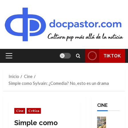
Saltar
al
contenido
TIKTOK
Menú
principal
Inicio
Cine
Simple como Sylvain: ¿Comedia? No, esto es un drama
CINE
Cine
Crítica
Cine
Simple como
Cómic