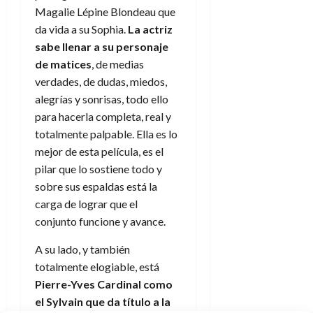
e
t
t
Magalie Lépine Blondeau que
A
o
u
da vida a su Sophia.
La actriz
p
r
r
sabe llenar a su personaje
o
n
a
de matices
, de medias
c
o
verdades, de dudas, miedos,
a
9
l
alegrías y sonrisas, todo ello
8
de
i
de
para hacerla completa, real y
julio
p
julio
de
totalmente palpable. Ella es lo
s
de
2026
mejor de esta película, es el
2026
i
pilar que lo sostiene todo y
0
s
0
sobre sus espaldas está la
carga de lograr que el
7
conjunto funcione y avance.
de
julio
A su lado, y también
de
2026
totalmente elogiable, está
Pierre-Yves Cardinal como
0
el Sylvain que da título a la