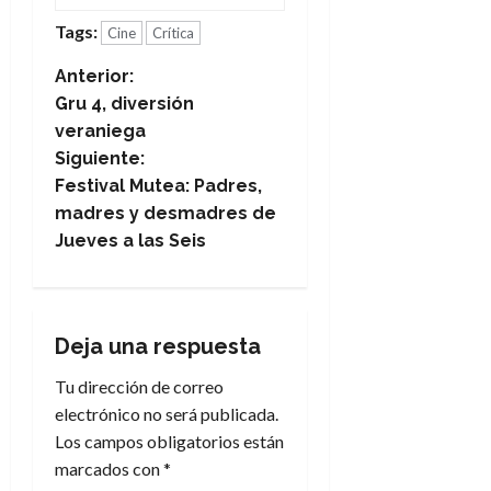
Tags:
Cine
Crítica
N
Anterior:
Gru 4, diversión
a
veraniega
Siguiente:
v
Festival Mutea: Padres,
e
madres y desmadres de
Jueves a las Seis
g
a
Deja una respuesta
c
Tu dirección de correo
i
electrónico no será publicada.
Los campos obligatorios están
ó
marcados con
*