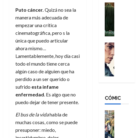
n
e
H
Cine
s
Puto cáncer.
Quizá no sea la
:
r
Cómic
o
d
Misceláne
manera más adecuada de
B
-
m
e
V
r
M
empezar una crítica
b
l
e
a
a
r
h
cinematográfica, pero s la
n
n
n
e
é
única que puedo articular
g
d
:
Cine
s
r
ahora mismo…
a
Crítica
N
B
E
o
Lamentablemente, hoy día casi
d
C
e
r
x
e
todo el mundo tiene cerca
o
l
w
a
t
q
r
e
algún caso de alguien que ha
D
n
r
u
e
a
a
d
perdido a un ser querido o
a
e
s
n
y
N
o
sufrido
esta infame
n
:
e
,
e
r
u
enfermedad
. Es algo que no
D
CÓMIC
r
m
w
d
n
puedo dejar de tener presente.
o
:
e
D
i
c
o
R
j
a
Cine
n
a
El bus de la vida
habla de
m
e
Cómic
o
y
a
m
muchas cosas, como se puede
s
Literatura
s
r
,
r
u
presuponer: miedo,
A
d
c
d
m
i
e
incertidumbre, dolor,
m