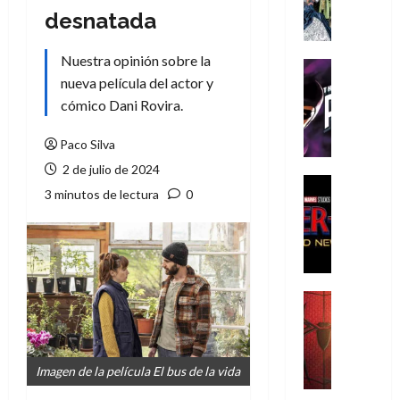
A
desnatada
m
í
Nuestra opinión sobre la
m
Cine
e
nueva película del actor y
Cómic
g
T
cómico Dani Rovira.
u
h
s
e
Paco Silva
t
P
2 de julio de 2024
a
h
Cine
3 minutos de lectura
0
L
a
Cómic
Crítica
a
n
S
L
t
p
i
o
i
g
m
d
a
,
Cine
e
Crítica
d
9
r
S
e
0
-
p
l
a
Imagen de la película El bus de la vida
M
i
o
ñ
a
d
s
o