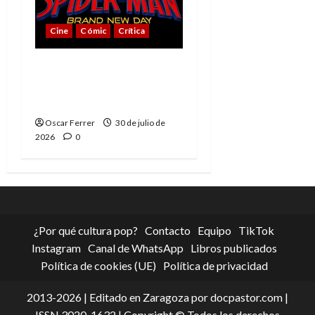
Cine
Cómic
Crítica
Spider-Man: Brand New
Day, mejor de lo
esperado
Oscar Ferrer
30 de julio de
2026
0
¿Por qué cultura pop?
Contacto
Equipo
TikTok
Instagram
Canal de WhatsApp
Libros publicados
Política de cookies (UE)
Política de privacidad
2013-2026 | Editado en Zaragoza por docpastor.com |
ISSN 3020-1632 | Copyright © Todos los derechos