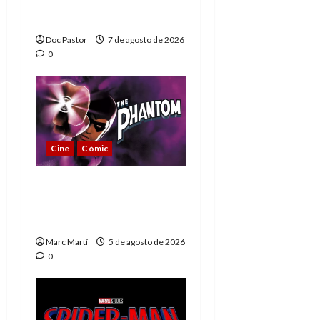
Extraordinarios (parte
1)
Doc Pastor
7 de agosto de 2026
0
Cine
Cómic
The Phantom, 90 años
del héroe que nunca
muere
Marc Martí
5 de agosto de 2026
0