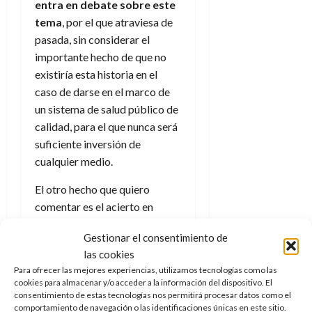
e
julio
entra en debate sobre este
e
i
a
i
l
l
de
tema
, por el que atraviesa de
l
p
l
l
a
2026
a
pasada, sin considerar el
o
s
d
i
l
W
0
r
i
importante hecho de que no
e
d
í
W
i
s
existiría esta historia en el
l
a
n
E
g
y
M
d
e
caso de darse en el marco de
e
s
u
c
a
un sistema de salud público de
6
n
u
n
o
de
calidad, para el que nunca será
y
p
d
m
agosto
3
suficiente inversión de
e
u
i
o
de
de
cualquier medio.
l
n
a
2026
c
agosto
d
t
l
de
o
El otro hecho que quiero
0
e
o
2026
n
comentar es el acierto en
s
d
t
20
0
t
señalar a esas personas que
e
r
de
Gestionar el consentimiento de
i
n
se creen con derecho de
julio
a
las cookies
n
o
de
decir a un enfermo
(
no sólo
c
o
Para ofrecer las mejores experiencias, utilizamos tecnologías como las
r
2026
u
ocurre con esta enfermedad
)
cookies para almacenar y/o acceder a la información del dispositivo. El
d
e
l
como debe sentirse
o cuál es
0
consentimiento de estas tecnologías nos permitirá procesar datos como el
e
t
t
comportamiento de navegación o las identificaciones únicas en este sitio.
la mejor forma de hacer frente