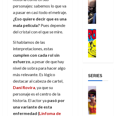
e
Reseña
e
o
d
e
p
e
personajes: sabemos lo que va
r
E
l
m
e
j
e
n
a pasar en casi todo el metraje.
-
l
D
b
l
a
t
t
¿Eso quiere decir que es una
M
V
o
r
h
d
i
u
a
i
mala película?
Pues depende
c
e
é
e
d
r
n
g
Cómic
t
del cristal con el que se mire.
s
r
e
a
a
:
i
Reseña
o
E
o
m
p
D
B
l
Si hablamos de las
r
x
e
o
e
29
o
r
a
interpretaciones, estas
M
t
q
c
r
de
c
a
n
u
r
u
cumplen con cada rol sin
i
o
julio
t
n
t
e
a
e
o
f
esfuerzo
, a pesar de que hay
de
o
d
e
r
o
n
n
u
2026
nivel de sobra para hacer algo
r
N
y
t
r
u
a
n
más relevante. Es lógico
SERIES
D
0
e
l
e
d
n
r
c
destacar al cabeza de cartel,
r
w
a
,
i
c
i
o
D
Dani Rovira
, ya que su
s
Juguetes
e
n
a
o
27
o
a
j
Análisis
personaje es el centro de la
l
a
m
n
de
Series
m
y
o
m
r
historia. El actor ya
pasó por
u
julio
a
H
,
,
y
e
i
de
e
l
una variante de esta
u
e
m
a
2026
j
o
r
enfermedad (
Linfoma de
l
l
e