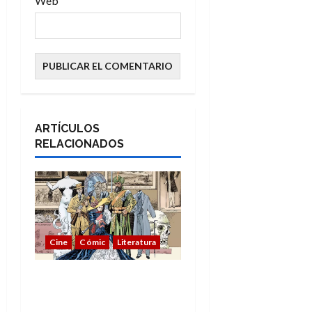
Web
ARTÍCULOS
RELACIONADOS
Cine
Cómic
Literatura
A mí me gusta La Liga
de los Hombres