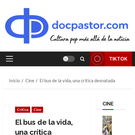
Saltar
al
contenido
TIKTOK
Menú
principal
Inicio
Cine
El bus de la vida, una crítica desnatada
CINE
Crítica
Cine
Cine
El bus de la vida,
Cómic
Literatura
una crítica