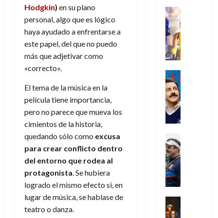
s
o
s
e
23
Hodgkin
)
en su plano
0
k
e
j
o
Juguetes
r
(
de
H
personal, algo que es lógico
x
Análisis
o
c
v
p
julio
5
o
Series
p
haya ayudado a enfrentarse a
r
u
i
a
de
de
P
g
e
d
l
este papel, del que no puedo
l
2026
r
agosto
l
a
r
e
t
l
más que adjetivar como
t
de
a
0
n
i
l
a
2026
a
e
«correcto».
y
e
m
o
Series
s
n
1
0
m
n
Cine
e
e
d
El tema de la música en la
o
)
o
Misceláne
P
n
s
e
d
película tiene importancia,
C
b
l
t
p
l
e
pero no parece que mueva los
7
u
i
a
o
e
a
M
de
cimientos de la historia,
a
l
y
q
r
c
a
agosto
n
y
quedando sólo como
excusa
m
Crítica
u
a
i
de
r
d
W
Series
o
para crear conflicto dentro
e
d
e
2026
v
o
T
W
b
a
o
del entorno que rodea al
n
e
l
0
e
E
i
n
c
protagonista
. Se hubiera
l
a
d
R
l
t
i
30
logrado el mismo efecto si, en
c
L
a
:
i
a
de
lugar de música, se hablase de
31
u
a
w
u
Análisis
c
julio
f
de
teatro o danza.
l
s
Cómic
:
n
de
i
i
julio