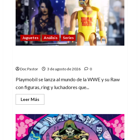
con
su
sencillez
Juguetes
Análisis
Series
Playmobil y WWE Raw: primeras
impresiones de la línea
Doc Pastor
3 de agosto de 2026
0
Playmobil se lanza al mundo de la WWE y su Raw
con figuras, ring y luchadores que...
Leer
Leer Más
más
acerca
de
Playmobil
y
WWE
Raw:
primeras
impresiones