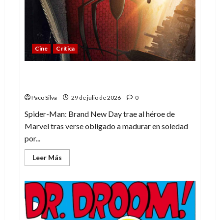
de
la
ciencia
ficción
de
Marvel
Cine
Crítica
Spider-Man: Brand New Day, madurar es
una compleja aventura
Paco Silva
29 de julio de 2026
0
Spider-Man: Brand New Day trae al héroe de
Marvel tras verse obligado a madurar en soledad
por...
Leer
Leer Más
más
acerca
de
Spider-
Man:
Brand
New
Day,
madurar