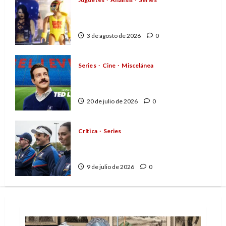
Playmobil y WWE Raw: primeras
impresiones de la línea
3 de agosto de 2026
0
Series
Cine
Miscelánea
Cuando la cultura pop
conquistó la final del Mundial
20 de julio de 2026
0
Crítica
Series
Ted Lasso: el optimismo y la
amabilidad como contracultura
9 de julio de 2026
0