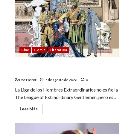
Cine
Cómic
Literatura
A mí me gusta La Liga de los Hombres
Extraordinarios (parte 1)
Doc Pastor
7 de agosto de 2026
0
La Liga de los Hombres Extraordinarios no es fiel a
The League of Extraordinary Gentlemen, pero es...
Leer
Leer Más
más
acerca
de
A
mí
me