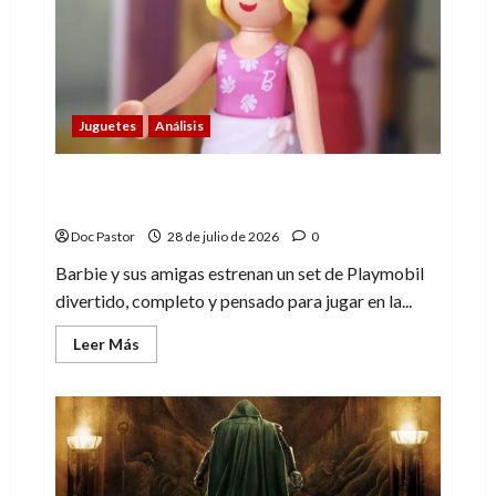
anticipó
al
Doctor
Extraño
Juguetes
Análisis
Barbie y sus amigas en la playa, un buen
set de Playmobil
Doc Pastor
28 de julio de 2026
0
Barbie y sus amigas estrenan un set de Playmobil
divertido, completo y pensado para jugar en la...
Leer
Leer Más
más
acerca
de
Barbie
y
sus
amigas
en
la