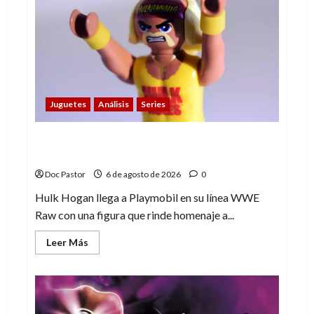
gusta
La
Liga
de
los
Hombres
Extraordinarios
(parte
1)
Juguetes
Análisis
Series
Hulk Hogan en Playmobil: un homenaje a
una leyenda de la WWE
Doc Pastor
6 de agosto de 2026
0
Hulk Hogan llega a Playmobil en su línea WWE
Raw con una figura que rinde homenaje a...
Leer
Leer Más
más
acerca
de
Hulk
Hogan
en
Playmobil: