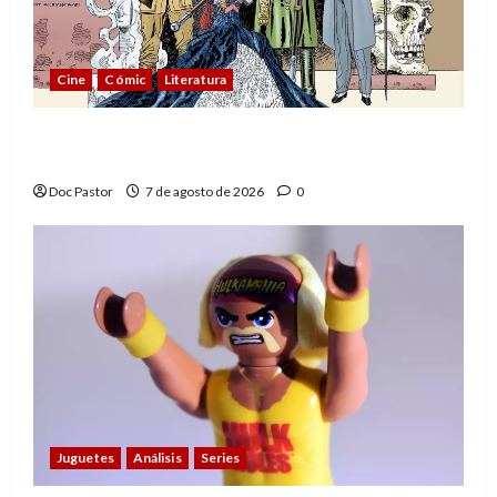
Cine
Cómic
Literatura
A mí me gusta La Liga de los Hombres
Extraordinarios (parte 1)
Doc Pastor
7 de agosto de 2026
0
Juguetes
Análisis
Series