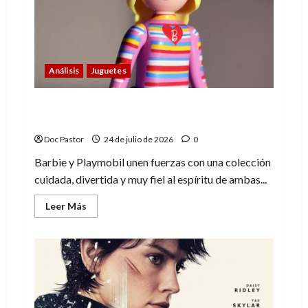
deja
de
emocionar
Análisis
Juguetes
Barbie y Playmobil: una alianza que encaja
a la perfección
Doc Pastor
24 de julio de 2026
0
Barbie y Playmobil unen fuerzas con una colección
cuidada, divertida y muy fiel al espíritu de ambas...
Leer
Leer Más
más
acerca
de
Barbie
y
Playmobil:
una
alianza
que
encaja