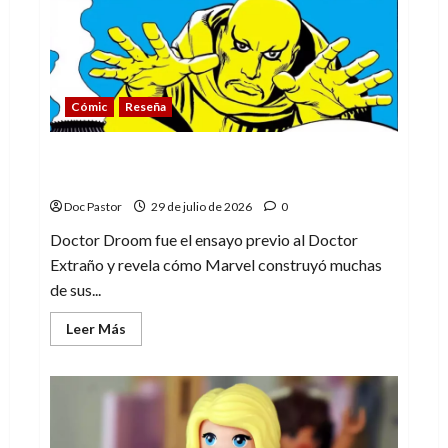
es
una
compleja
aventura
Cómic
Reseña
Doctor Droom, el experimento que
anticipó al Doctor Extraño
Doc Pastor
29 de julio de 2026
0
Doctor Droom fue el ensayo previo al Doctor
Extraño y revela cómo Marvel construyó muchas
de sus...
Leer
Leer Más
más
acerca
de
Doctor
Droom,
el
experimento
que