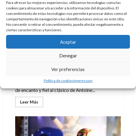
años
Para ofrecer las mejores experiencias, utilizamos tecnologías como las
del
cookies para almacenar y/o acceder a la información del dispositivo. El
héroe
que
consentimiento de estas tecnologías nos permitirá procesar datos como el
nunca
comportamiento de navegación o las identificaciones únicas en este sitio.
muere
No consentir o retirar el consentimiento, puede afectar negativamente a
ciertas características y funciones.
Aceptar
Juguetes
Análisis
Literatura
Denegar
El principito de Playmobil conquista con
su sencillez
Ver preferencias
Doc Pastor
4 de agosto de 2026
0
Política de cookies
Impressum
El principito llega a Playmobil con una figura llena
de encanto y fiel al clásico de Antoine...
Leer
Leer Más
más
acerca
de
El
principito
de
Playmobil
conquista