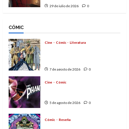
29 de julio de 2026
0
CÓMIC
Cine
Cómic
Literatura
A mí me gusta La Liga de los
Hombres Extraordinarios (parte
1)
7 de agosto de 2026
0
Cine
Cómic
The Phantom, 90 años del
héroe que nunca muere
5 de agosto de 2026
0
Cómic
Reseña
La tragedia del Doctor Muerte,