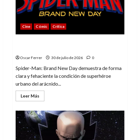
villano
de
Marvel
Cine
Cómic
Crítica
Spider-Man: Brand New Day, mejor de lo
esperado
Oscar Ferrer
30 de julio de 2026
0
Spider-Man: Brand New Day demuestra de forma
clara y fehaciente la condición de superhéroe
urbano del arácnido...
Leer
Leer Más
más
acerca
de
Spider-
Man:
Brand
New
Day,
mejor
de