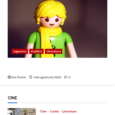
Juguetes
Análisis
Literatura
El principito de Playmobil conquista con su
sencillez
Doc Pastor
4 de agosto de 2026
0
CINE
Cine
Cómic
Literatura