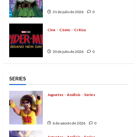
el mejor villano de Marvel
31 de julio de 2026
0
Cine
Cómic
Crítica
Spider-Man: Brand New Day,
mejor de lo esperado
30 de julio de 2026
0
SERIES
Juguetes
Análisis
Series
Hulk Hogan en Playmobil: un
homenaje a una leyenda de la
WWE
6 de agosto de 2026
0
Juguetes
Análisis
Series