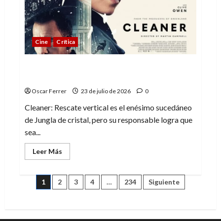
a
la
perfección
Cine
Crítica
Cleaner: Rescate vertical, fórmula
repetida pero funcional
Oscar Ferrer
23 de julio de 2026
0
Cleaner: Rescate vertical es el enésimo sucedáneo
de Jungla de cristal, pero su responsable logra que
sea...
Leer
Leer Más
más
acerca
de
Cleaner:
Paginación
1
2
3
4
…
234
Siguiente
Rescate
vertical,
fórmula
de
repetida
pero
funcional