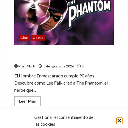
un
homenaje
a
una
leyenda
de
la
WWE
Cine
Cómic
The Phantom, 90 años del héroe que
nunca muere
Marc Martí
5 de agosto de 2026
0
El Hombre Enmascarado cumple 90 años.
Descubre cómo Lee Falk creó a The Phantom, el
héroe que...
Leer
Leer Más
más
acerca
de
The
Gestionar el consentimiento de
Phantom,
las cookies
90