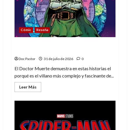
de
la
línea
Cómic
Reseña
La tragedia del Doctor Muerte, el mejor
villano de Marvel
Doc Pastor
31 de julio de 2026
0
El Doctor Muerte demuestra en estas historias el
porqué es el villano más complejo y fascinante de...
Leer
Leer Más
más
acerca
de
La
tragedia
del
Doctor
Muerte,
el
mejor