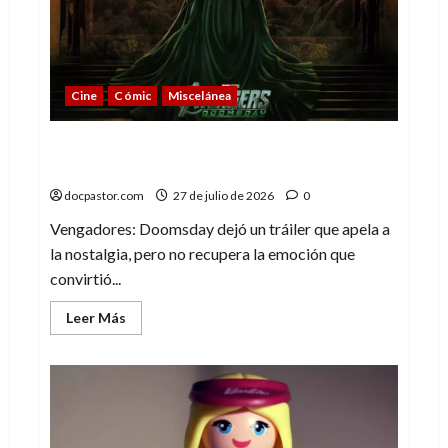
playa,
un
buen
set
de
Playmobil
Cine
Cómic
Miscelánea
Vengadores: Doomsday o cuando la
nostalgia deja de emocionar
docpastor.com
27 de julio de 2026
0
Vengadores: Doomsday dejó un tráiler que apela a
la nostalgia, pero no recupera la emoción que
convirtió...
Leer
Leer Más
más
acerca
de
Vengadores:
Doomsday
o
cuando
la
nostalgia