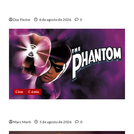
Hulk Hogan en Playmobil: un homenaje a
una leyenda de la WWE
Doc Pastor
6 de agosto de 2026
0
Cine
Cómic
The Phantom, 90 años del héroe que nunca
muere
Marc Martí
5 de agosto de 2026
0