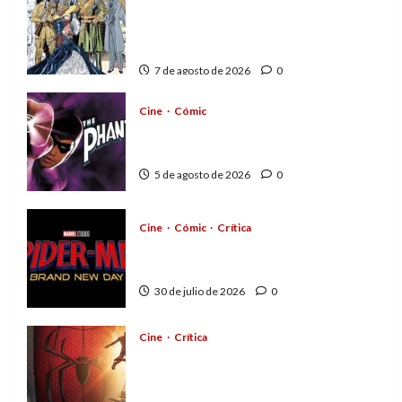
A mí me gusta La Liga de los
Hombres Extraordinarios (parte
1)
7 de agosto de 2026
0
Cine
Cómic
The Phantom, 90 años del
héroe que nunca muere
5 de agosto de 2026
0
Cine
Cómic
Crítica
Spider-Man: Brand New Day,
mejor de lo esperado
30 de julio de 2026
0
Cine
Crítica
Spider-Man: Brand New Day,
madurar es una compleja
aventura