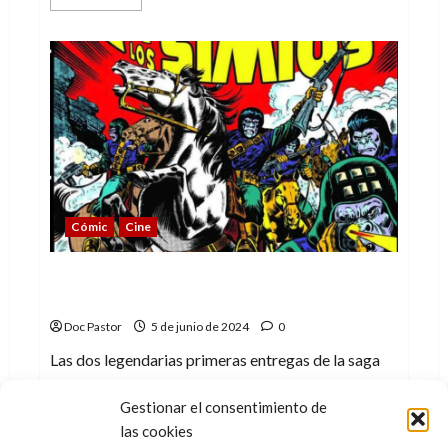
más
acerca
de
Hasta
pronto,
Evangeline
Lilly
Cómic
Cine
El nostálgico planeta de los simios de
Marvel Comics
Doc Pastor
5 de junio de 2024
0
Las dos legendarias primeras entregas de la saga
en viñetas.
Gestionar el consentimiento de
Leer
Leer Más
las cookies
más