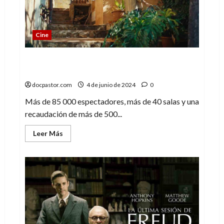
la
que
todos
hemos
soñado
Cine
alguna
vez
La Casa, de Paco Roca y Álex Montoya, es
un éxito del cine español
docpastor.com
4 de junio de 2024
0
Más de 85 000 espectadores, más de 40 salas y una
recaudación de más de 500...
Leer
Leer Más
más
acerca
de
La
Casa,
de
Paco
Roca
y
Álex
Montoya,
es
un