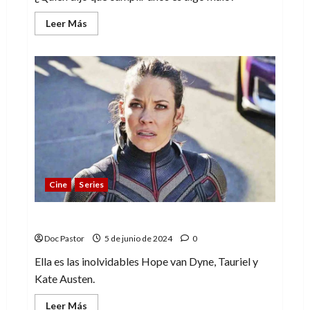
Leer
Leer Más
más
acerca
de
Un
Peter
casado
y
con
hijos.
Un
Spiderman
con
todo
por
demostrar
Cine
Series
Hasta pronto, Evangeline Lilly
Doc Pastor
5 de junio de 2024
0
Ella es las inolvidables Hope van Dyne, Tauriel y
Kate Austen.
Leer
Leer Más