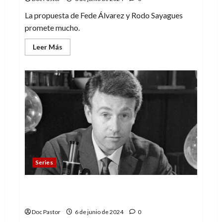
La propuesta de Fede Álvarez y Rodo Sayagues
promete mucho.
Leer
Leer Más
más
acerca
de
¿Qué
esperar
de
Alien:
Romulus?
Series
Ian Chesterton (William Russell), el primer
companion de Doctor Who
Doc Pastor
6 de junio de 2024
0