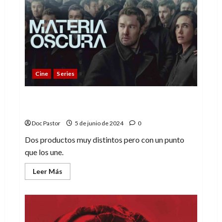
primera
vez
con
ilustraciones
españolas
Cine
Series
El elemento en común entre Materia
oscura (Dark Matter) y Star Wars
Doc Pastor
5 de junio de 2024
0
Dos productos muy distintos pero con un punto
que los une.
Leer
Leer Más
más
acerca
de
El
elemento
en
común