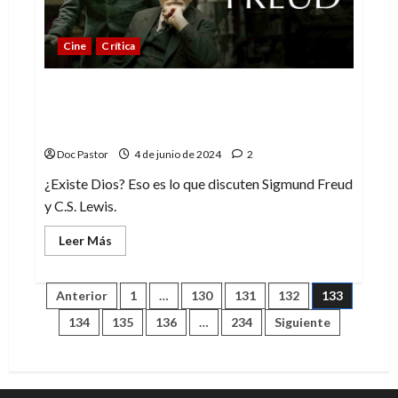
éxito
del
cine
Cine
Crítica
español
El brillante (y exasperante) Freud de
Anthony Hopkins en La última sesión de
Freud
Doc Pastor
4 de junio de 2024
2
¿Existe Dios? Eso es lo que discuten Sigmund Freud
y C.S. Lewis.
Leer
Leer Más
más
acerca
de
El
Paginación
Anterior
1
…
130
131
132
133
brillante
(y
134
135
136
…
234
Siguiente
exasperante)
de
Freud
de
Anthony
entradas
Hopkins
en