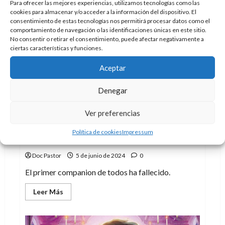
acerca
Para ofrecer las mejores experiencias, utilizamos tecnologías como las
de
cookies para almacenar y/o acceder a la información del dispositivo. El
El
consentimiento de estas tecnologías nos permitirá procesar datos como el
nostálgico
planeta
comportamiento de navegación o las identificaciones únicas en este sitio.
de
No consentir o retirar el consentimiento, puede afectar negativamente a
los
ciertas características y funciones.
simios
de
Marvel
Aceptar
Comics
Denegar
Series
Ver preferencias
Triste noticia para los whovians: William
Política de cookies
Impressum
Russell ha fallecido
Doc Pastor
5 de junio de 2024
0
El primer companion de todos ha fallecido.
Leer
Leer Más
más
acerca
de
Triste