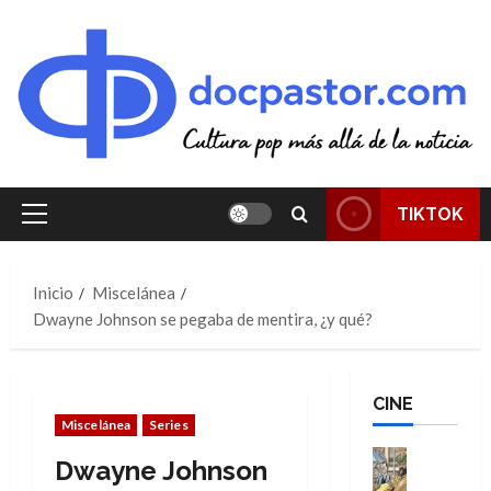
Saltar
al
contenido
TIKTOK
Menú
principal
Inicio
Miscelánea
Dwayne Johnson se pegaba de mentira, ¿y qué?
CINE
Miscelánea
Series
Cine
Dwayne Johnson
Cómic