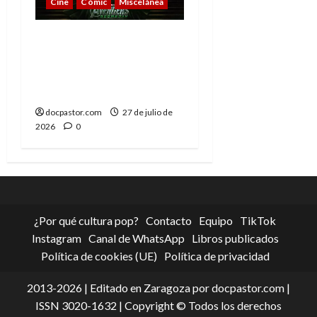
Cine
Cómic
Miscelánea
Vengadores:
Doomsday o cuando la
nostalgia deja de
emocionar
docpastor.com
27 de julio de
2026
0
¿Por qué cultura pop?
Contacto
Equipo
TikTok
Instagram
Canal de WhatsApp
Libros publicados
Política de cookies (UE)
Política de privacidad
2013-2026 | Editado en Zaragoza por docpastor.com |
ISSN 3020-1632 | Copyright © Todos los derechos