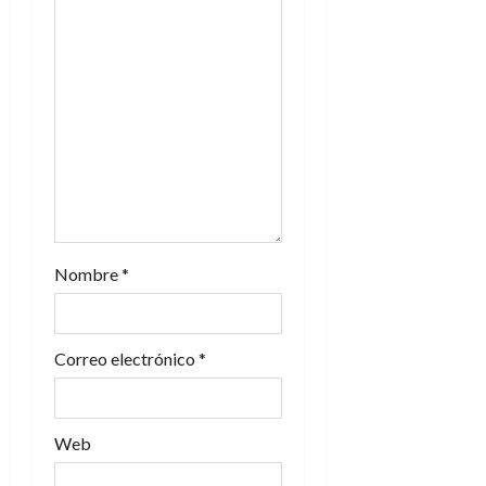
e
e
n
t
r
a
Nombre
*
d
a
Correo electrónico
*
s
Web