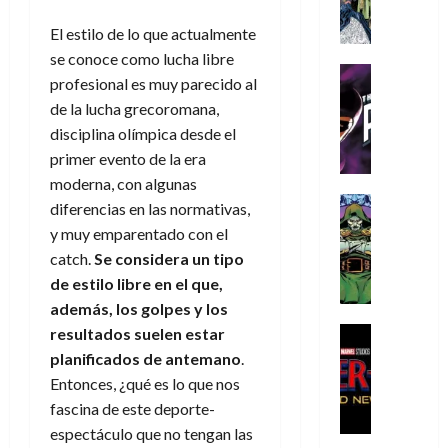
A
d
c
d
m
i
e
m
a
a
e
a
El estilo de lo que actualmente
o
r
í
y
t
l
d
s
e
se conoce como lucha libre
m
o
e
o
Cine
u
(
profesional es muy parecido al
e
c
v
Cómic
e
r
p
5
de la lucha grecoromana,
g
T
u
e
s
a
a
de
disciplina olímpica desde el
u
h
a
r
p
r
r
agosto
s
e
n
primer evento de la era
t
e
e
t
de
t
P
d
i
moderna, con algunas
r
s
2026
e
a
h
o
c
Cómic
a
u
diferencias en las normativas,
1
0
L
a
Reseña
l
a
d
n
)
y muy emparentado con el
L
a
n
a
l
o
a
catch.
Se considera un tipo
a
L
t
n
,
c
7
de estilo libre en el que,
t
i
o
o
f
o
30
de
además, los golpes y los
r
g
m
s
ó
m
de
agosto
a
a
,
resultados suelen estar
t
Cine
r
julio
p
de
g
Cómic
d
9
a
m
planificados de antemano
.
de
2026
l
Crítica
e
e
0
l
2026
u
e
Entonces, ¿qué es lo que nos
S
0
d
l
a
g
l
j
fascina de este deporte-
0
p
i
o
ñ
i
a
a
espectáculo que no tengan las
i
a
s
o
a
r