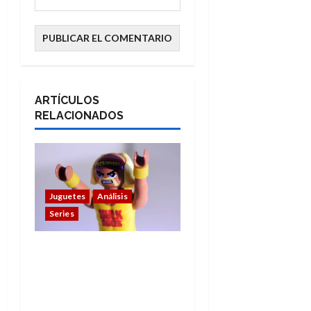
ARTÍCULOS
RELACIONADOS
Juguetes
Análisis
Series
Hulk Hogan en
Playmobil: un
homenaje a una
leyenda de la WWE