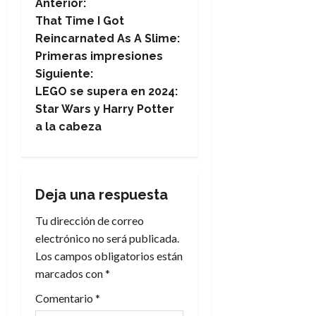
N
Anterior:
That Time I Got
a
Reincarnated As A Slime:
Primeras impresiones
v
Siguiente:
e
LEGO se supera en 2024:
Star Wars y Harry Potter
g
a la cabeza
a
c
Deja una respuesta
i
Tu dirección de correo
electrónico no será publicada.
ó
Los campos obligatorios están
n
marcados con
*
Comentario
*
d