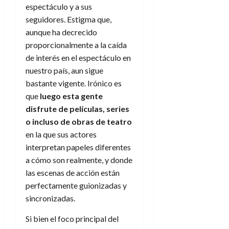
e
t
espectáculo y a sus
t
A
o
u
seguidores. Estigma que,
p
r
r
aunque ha decrecido
o
n
a
proporcionalmente a la caída
c
o
de interés en el espectáculo en
a
9
nuestro país, aun sigue
l
8
de
i
bastante vigente. Irónico es
de
julio
p
julio
que
luego esta gente
de
s
de
2026
disfrute de películas, series
2026
i
o incluso de obras de teatro
0
s
0
en la que sus actores
interpretan papeles diferentes
7
a cómo son realmente, y donde
de
las escenas de acción están
julio
de
perfectamente guionizadas y
2026
sincronizadas.
0
Si bien el foco principal del