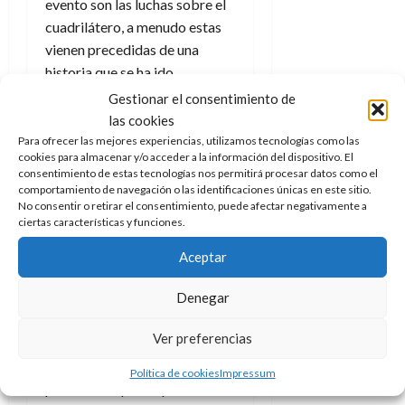
evento son las luchas sobre el
cuadrilátero, a menudo estas
vienen precedidas de una
historia que se ha ido
desarrollando a lo largo de un
Gestionar el consentimiento de
cierto tiempo (algunas veces
las cookies
semanas y otras incluso años).
Para ofrecer las mejores experiencias, utilizamos tecnologías como las
cookies para almacenar y/o acceder a la información del dispositivo. El
Cada semana de forma
consentimiento de estas tecnologías nos permitirá procesar datos como el
serializada un nuevo
comportamiento de navegación o las identificaciones únicas en este sitio.
No consentir o retirar el consentimiento, puede afectar negativamente a
episodio
presenta la trama
ciertas características y funciones.
que va evolucionado hasta su
climax final
, que siempre es un
Aceptar
combate, a veces con alguna
Denegar
estipulación especial
(poniendo la carrera, la
Ver preferencias
cabellera o la máscara en
juego, algún objeto valioso
Política de cookies
Impressum
para ambos participantes