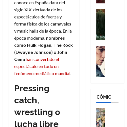
conoce en España data del
a
d
s
o
siglo XIX, derivada de los
n
e
H
Cine
s
espectáculos de fuerza y
:
r
Cómic
o
d
Misceláne
B
-
forma física de los carnavales
m
e
V
r
M
b
y music halls de la época. En la
l
e
a
a
r
h
época moderna,
nombres
n
n
n
e
é
como Hulk Hogan, The Rock
g
d
:
Cine
s
r
(Dwayne Johnson) o John
a
Crítica
N
B
E
o
Cena
han convertido el
d
C
e
r
x
e
o
l
espectáculo en todo un
w
a
t
q
r
e
D
fenómeno mediático mundial
.
n
r
u
e
a
a
d
a
e
s
n
y
N
Pressing
o
n
:
e
,
e
r
u
D
CÓMIC
r
catch,
m
w
d
n
o
:
e
D
i
c
o
R
wrestling o
j
a
Cine
n
a
m
e
Cómic
o
y
a
m
lucha libre
s
Literatura
s
r
,
r
u