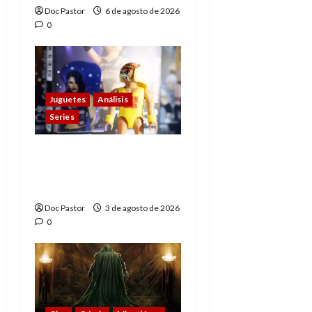
Doc Pastor
6 de agosto de 2026
0
Juguetes
Análisis
Series
Playmobil y WWE Raw:
primeras impresiones
de la línea
Doc Pastor
3 de agosto de 2026
0