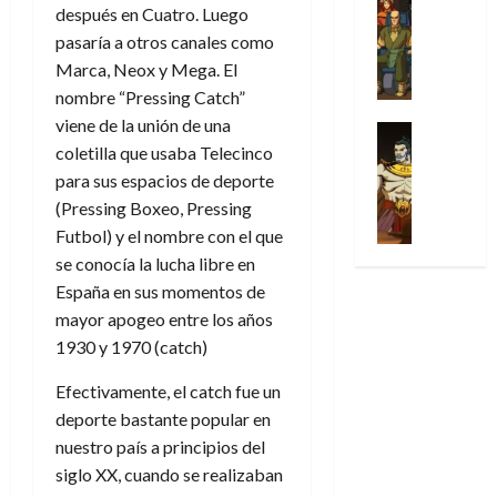
l
s
Cómic
:
n
después en Cuatro. Luego
de
i
i
julio
Series
t
s
p
h
2026
p
pasaría a otros canales como
c
de
X
u
o
r
o
ó
c
2026
Marca, Neox y Mega. El
0
-
r
:
i
m
a
i
nombre “Pressing Catch”
M
0
a
e
m
e
l
ó
viene de la unión de una
e
p
l
e
Series
n
D
n
n
coletilla que usaba Telecinco
Análisis
o
o
r
a
o
d
’
Cómic
p
p
para sus espacios de deporte
a
j
c
e
X
9
c
t
s
e
(Pressing Boxeo, Pressing
t
M
-
7
o
i
i
a
o
Futbol) y el nombre con el que
a
M
(
n
m
m
u
r
r
se conocía la lucha libre en
e
2
q
i
p
n
E
v
España en sus momentos de
n
×
u
s
r
a
x
e
’
mayor apogeo entre los años
4
i
m
e
l
t
l
9
)
1930 y 1970 (catch)
s
o
s
e
r
7
:
t
y
i
y
a
30
Efectivamente, el catch fue un
(
A
ó
l
o
e
ñ
de
2
p
deporte bastante popular en
l
a
n
n
o
julio
×
o
nuestro país a principios del
a
a
e
d
de
3
c
f
m
s
siglo XX, cuando se realizaban
a
2026
29
)
a
i