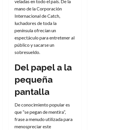
a
d
d
veladas en todo el país. De la
de
:
0
l
n
b
e
e
julio
mano de la Corporación
e
i
a
i
l
l
de
Internacional de Catch,
l
p
l
l
a
2026
a
luchadores de toda la
o
s
d
i
l
W
0
r
península ofrecían un
i
e
d
í
W
i
s
espectáculo para entretener al
l
a
n
E
g
y
M
d
público y sacarse un
e
e
s
u
c
a
sobresueldo.
6
n
u
n
o
de
y
p
d
m
agosto
Del papel a la
3
e
u
i
o
de
de
l
n
a
2026
c
agosto
pequeña
d
t
l
de
o
0
e
o
2026
n
pantalla
s
d
t
20
0
t
e
r
de
De conocimiento popular es
i
n
julio
a
que “se pegan de mentira”,
n
o
de
c
frase a menudo utilizada para
o
r
2026
u
d
e
menospreciar este
l
0