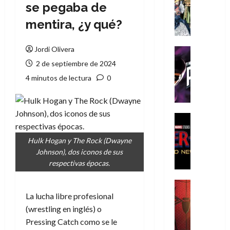
Literatura
se pegaba de
A
mentira, ¿y qué?
m
í
m
Jordi Olivera
Cine
e
Cómic
2 de septiembre de 2024
g
T
4 minutos de lectura
0
u
h
s
e
t
P
a
h
Cine
L
a
Cómic
Crítica
a
n
Hulk Hogan y The Rock (Dwayne
S
L
t
Johnson), dos iconos de sus
p
i
o
respectivas épocas.
i
g
m
d
a
,
Cine
e
Crítica
d
9
La lucha libre profesional
r
S
e
0
(wrestling en inglés) o
-
p
l
a
Pressing Catch como se le
M
i
o
ñ