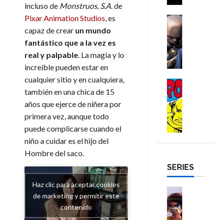
a
i
incluso de
Monstruos, S.A.
de
a
s
o
a
r
a
d
Pixar Animation Studios
, es
d
H
Cómic
s
d
e
v
e
Reseña
e
o
capaz de crear
un mundo
d
e
p
e
r
E
l
m
e
j
e
fantástico que a la vez
es
n
-
l
D
b
l
a
t
real y palpable
. La magia y lo
t
M
V
o
r
h
d
i
u
increíble pueden estar en
a
i
c
e
é
e
d
r
cualquier sitio y en cualquiera,
n
g
Cómic
t
s
r
e
a
a
también en una chica de 15
:
i
Reseña
o
E
o
m
p
D
B
l
años que ejerce de niñera por
r
x
e
o
e
29
o
r
a
M
primera vez, aunque todo
t
q
c
r
de
c
a
n
u
r
u
i
puede complicarse cuando el
o
julio
t
n
t
e
a
e
o
f
niño a cuidar es el hijo del
de
o
d
e
r
o
n
n
u
2026
Hombre del saco.
r
N
y
t
r
u
a
n
SERIES
D
0
e
l
e
d
n
r
c
r
w
a
,
i
c
i
Haz clic para aceptar cookies
o
D
s
Juguetes
e
n
a
o
27
de marketing y permitir este
o
a
j
Análisis
l
a
m
n
de
contenido
Series
m
y
o
m
r
u
julio
a
H