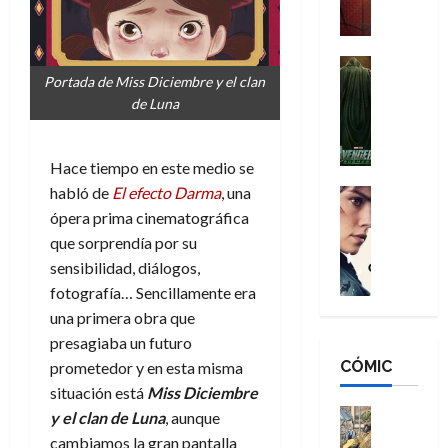
a
M
i
o
ñ
a
d
s
o
n
e
H
Cine
s
Portada de Miss Diciembre y el clan
:
r
Cómic
o
d
Misceláne
de Luna
B
-
m
e
V
r
M
b
l
e
a
a
r
h
n
Hace tiempo en este medio se
n
n
e
é
g
habló de
El efecto Darma
, una
d
:
Cine
s
r
a
Crítica
N
B
ópera prima cinematográfica
E
o
d
C
e
r
x
e
que sorprendía por su
o
l
w
a
t
q
sensibilidad, diálogos,
r
e
D
n
r
u
fotografía… Sencillamente era
e
a
a
d
a
e
una primera obra que
s
n
y
N
o
n
presagiaba un futuro
:
e
,
e
r
u
D
CÓMIC
r
prometedor y en esta misma
m
w
d
n
o
:
e
D
situación está
Miss Diciembre
i
c
o
R
j
a
Cine
n
y el clan d
e
Luna
, aunque
a
m
e
Cómic
o
y
a
m
cambiamos la gran pantalla