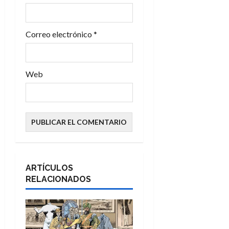
a
s
Correo electrónico
*
Web
ARTÍCULOS
RELACIONADOS