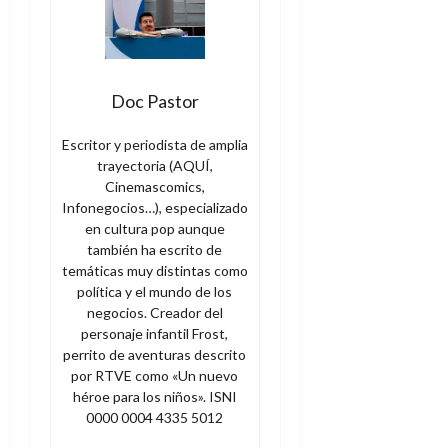
d
e
l
0
e
t
t
A
o
u
p
r
r
o
n
Doc Pastor
a
c
o
a
Escritor y periodista de amplia
9
l
trayectoria (AQUÍ,
8
de
i
Cinemascomics,
de
julio
p
Infonegocios…), especializado
julio
de
s
en cultura pop aunque
de
2026
2026
también ha escrito de
i
0
temáticas muy distintas como
s
0
política y el mundo de los
negocios. Creador del
7
personaje infantil Frost,
de
perrito de aventuras descrito
julio
por RTVE como «Un nuevo
de
héroe para los niños». ISNI
2026
0000 0004 4335 5012
0