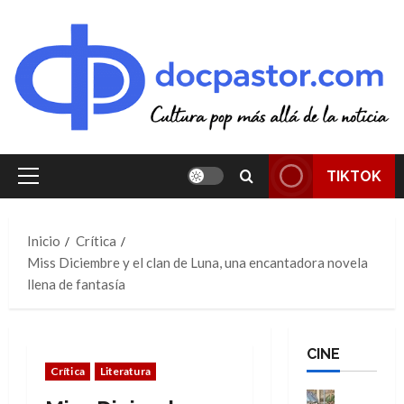
Saltar
al
contenido
TIKTOK
Menú
principal
Inicio
Crítica
Miss Diciembre y el clan de Luna, una encantadora novela
llena de fantasía
CINE
Crítica
Literatura
Cine