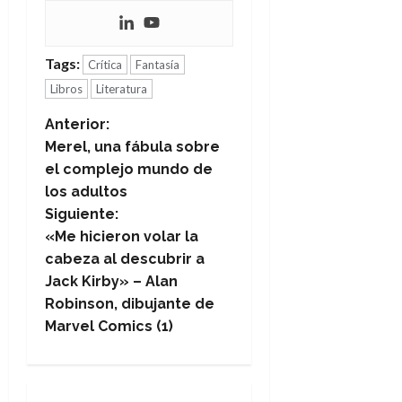
Tags:
Crítica
Fantasía
Libros
Literatura
N
Anterior:
Merel, una fábula sobre
a
el complejo mundo de
los adultos
v
Siguiente:
e
«Me hicieron volar la
cabeza al descubrir a
g
Jack Kirby» – Alan
Robinson, dibujante de
a
Marvel Comics (1)
c
i