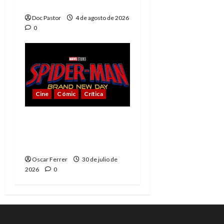
con su sencillez
Doc Pastor
4 de agosto de 2026
0
Cine
Cómic
Crítica
Spider-Man: Brand New
Day, mejor de lo
esperado
Oscar Ferrer
30 de julio de
2026
0