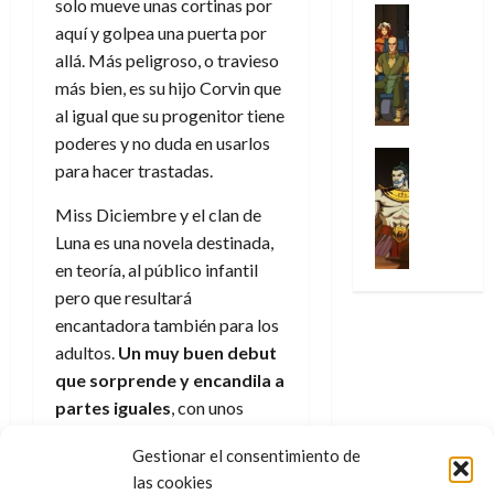
solo mueve unas cortinas por
31
u
a
w
u
Análisis
c
julio
f
de
aquí y golpea una puerta por
l
s
Cómic
:
n
de
i
i
julio
Series
t
s
allá. Más peligroso, o travieso
p
h
2026
p
c
de
X
u
o
r
o
más bien, es su hijo Corvin que
ó
c
2026
0
-
r
:
i
m
a
al igual que su progenitor tiene
i
M
0
a
e
m
e
l
ó
poderes y no duda en usarlos
e
p
l
e
Series
n
D
n
para hacer trastadas.
n
Análisis
o
o
r
a
o
d
’
Cómic
p
p
a
j
c
e
Miss Diciembre y el clan de
X
9
c
t
s
e
t
M
Luna es una novela destinada,
-
7
o
i
i
a
o
a
en teoría, al público infantil
M
(
n
m
m
u
r
r
e
2
pero que resultará
q
i
p
n
E
v
n
×
encantadora también para los
u
s
r
a
x
e
’
4
i
m
e
adultos.
Un muy buen debut
l
t
l
9
)
s
o
s
e
que sorprende y encandila a
r
7
:
t
y
i
y
a
partes iguales
, con unos
30
(
A
ó
l
o
e
ñ
personajes que se ganan el
de
2
p
l
a
n
n
o
Gestionar el consentimiento de
julio
corazón el lector desde la
×
o
a
a
e
d
de
las cookies
3
primera página. La única
c