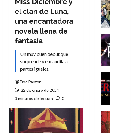
Miss Diciembre y
Cómic
Literatura
el clan de Luna,
A
una encantadora
m
í
novela llena de
m
Cine
fantasía
e
Cómic
g
T
Un muy buen debut que
u
h
s
sorprende y encandila a
e
t
P
partes iguales.
a
h
Cine
L
a
Cómic
Doc Pastor
Crítica
a
n
22 de enero de 2024
S
L
t
3 minutos de lectura
0
p
i
o
i
g
m
d
a
,
Cine
e
Crítica
d
9
r
S
e
0
-
p
l