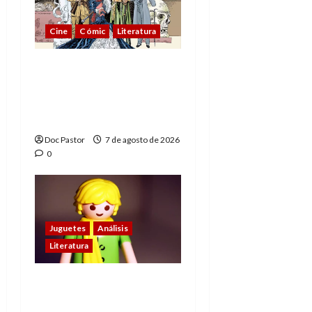
Cine
Cómic
Literatura
A mí me gusta La Liga
de los Hombres
Extraordinarios (parte
1)
Doc Pastor
7 de agosto de 2026
0
Juguetes
Análisis
Literatura
El principito de
Playmobil conquista