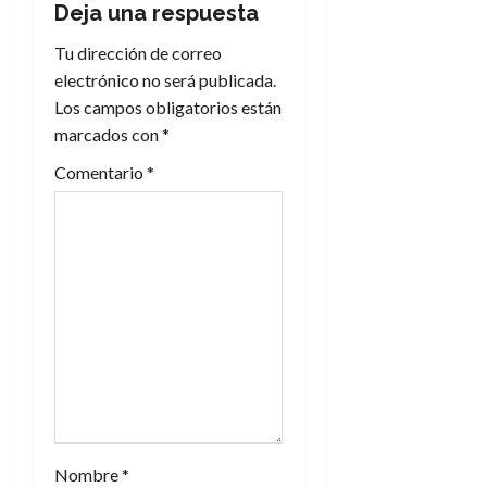
Deja una respuesta
ó
Tu dirección de correo
n
electrónico no será publicada.
Los campos obligatorios están
d
marcados con
*
e
Comentario
*
e
n
t
r
a
d
Nombre
*