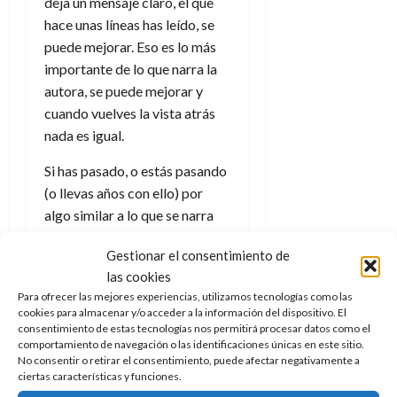
f
m
deja un mensaje claro, el que
s
a
2026
29
)
a
i
a
d
d
hace unas líneas has leído, se
de
:
0
l
n
b
e
e
puede mejorar. Eso es lo más
julio
e
i
a
i
l
l
de
importante de lo que narra la
l
p
l
l
a
2026
a
autora, se puede mejorar y
o
s
d
i
l
W
0
r
cuando vuelves la vista atrás
i
e
d
í
W
i
s
nada es igual.
l
a
n
E
g
y
M
d
e
Si has pasado, o estás pasando
e
s
u
c
a
6
n
u
(o llevas años con ello) por
n
o
de
y
p
algo similar a lo que se narra
d
m
agosto
3
e
u
i
o
en
Mi experiencia lesbiana con
de
de
l
n
a
Gestionar el consentimiento de
2026
c
agosto
la soledad
es más que
d
t
l
de
o
las cookies
probable que llores al leerlo, a
0
e
o
2026
n
Para ofrecer las mejores experiencias, utilizamos tecnologías como las
mí me pasó, que tengas que
s
d
cookies para almacenar y/o acceder a la información del dispositivo. El
t
20
0
parar de pasar páginas para
t
e
consentimiento de estas tecnologías nos permitirá procesar datos como el
r
de
comportamiento de navegación o las identificaciones únicas en este sitio.
i
respirar y alejar de ti ciertos
n
julio
a
No consentir o retirar el consentimiento, puede afectar negativamente a
n
o
recuerdos, sentimientos y
de
c
ciertas características y funciones.
o
r
2026
u
sensaciones pero que sonrías