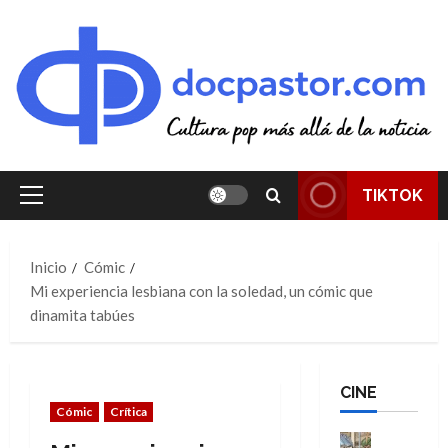
Saltar
al
contenido
TIKTOK
Menú
principal
Inicio
Cómic
Mi experiencia lesbiana con la soledad, un cómic que
dinamita tabúes
CINE
Cómic
Crítica
Cine