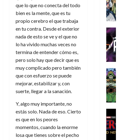
s
Literatura
s
r
,
r
u
que lo que no conecta del todo
A
d
c
d
m
i
e
bien es la mente, que es tu
m
a
a
e
a
o
r
propio cerebro el que trabaja
í
y
t
l
d
s
e
m
en tu contra. Desde el exterior
o
e
o
Cine
u
(
e
c
v
Cómic
nada de esto se ve y el que no
e
r
p
5
g
T
u
e
s
lo ha vivido muchas veces no
a
a
de
u
h
a
r
p
r
termina de entender cómo es,
r
agosto
s
e
n
t
e
e
t
de
pero solo hay que decir que es
t
P
d
i
r
s
2026
e
muy complicado pero también
a
h
o
c
Cómic
a
u
1
que con esfuerzo se puede
0
L
a
Reseña
l
a
d
n
)
L
mejorar, estabilizar y, con
a
n
a
l
o
a
a
L
t
n
suerte, llegar a la sanación.
,
c
7
t
i
o
o
f
o
30
de
Y, algo muy importante, no
r
g
m
s
ó
m
de
agosto
a
a
,
estás solo. Nada de eso. Cierto
t
Cine
r
julio
p
de
g
Cómic
d
9
a
m
es que en los peores
de
2026
l
Crítica
e
e
0
l
2026
u
e
momentos, cuando la enorme
S
0
d
l
a
g
l
j
losa que tienes sobre el pecho
0
p
i
o
ñ
i
a