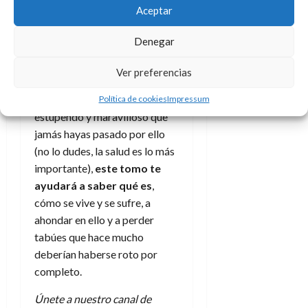
d
e
Aceptar
l
al llegar al final, al ver que su
0
e
t
t
historia llega a buen puerto,
A
o
u
Denegar
que se reconstruye a sí misma
p
r
r
y que logra apartar esa pesada
o
n
a
Ver preferencias
c
losa. En cambio si nunca has
o
a
sufrido algo así, y es
Política de cookies
Impressum
9
l
estupendo y maravilloso que
8
de
i
de
julio
jamás hayas pasado por ello
p
julio
de
(no lo dudes, la salud es lo más
s
de
2026
importante),
este tomo te
2026
i
0
ayudará a saber qué es
,
s
0
cómo se vive y se sufre, a
ahondar en ello y a perder
7
de
tabúes que hace mucho
julio
deberían haberse roto por
de
completo.
2026
Únete a nuestro canal de
0