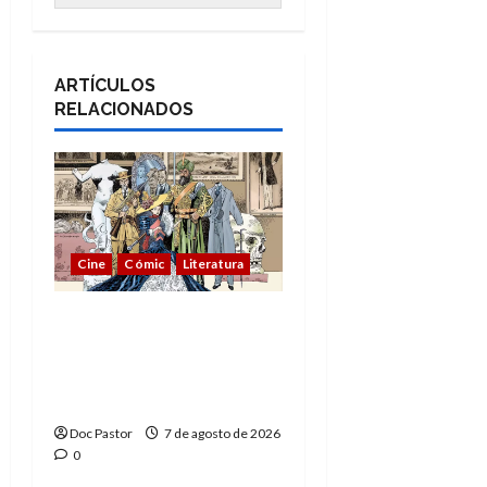
ARTÍCULOS
RELACIONADOS
Cine
Cómic
Literatura
A mí me gusta La Liga
de los Hombres
Extraordinarios (parte
1)
Doc Pastor
7 de agosto de 2026
0