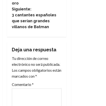
v
oro
e
Siguiente:
3 cantantes españoles
g
que serían grandes
villanos de Batman
a
c
i
Deja una respuesta
Tu dirección de correo
ó
electrónico no será publicada.
n
Los campos obligatorios están
marcados con
*
d
Comentario
*
e
e