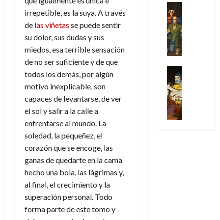
que igualmente es única e
31
u
a
w
u
Análisis
c
julio
f
de
irrepetible, es la suya. A través
l
s
Cómic
:
n
de
i
i
julio
de
las viñetas
se puede sentir
Series
t
s
p
h
2026
p
c
de
X
u
su dolor, sus dudas y sus
o
r
o
ó
c
2026
0
-
r
:
i
miedos, esa terrible sensación
m
a
i
M
0
a
e
m
e
de no ser suficiente y de que
l
ó
e
p
l
e
Series
n
D
n
todos los demás, por algún
n
Análisis
o
o
r
a
o
d
motivo inexplicable, son
’
Cómic
p
p
a
j
c
e
capaces de levantarse, de ver
X
9
c
t
s
e
t
M
-
7
el sol y salir a la calle a
o
i
i
a
o
a
M
(
enfrentarse al mundo. La
n
m
m
u
r
r
e
2
q
i
p
soledad, la pequeñez, el
n
E
v
n
×
u
s
r
a
corazón que se encoge, las
x
e
’
4
i
m
e
l
t
ganas de quedarte en la cama
l
9
)
s
o
s
e
r
hecho una bola, las lágrimas y,
7
:
t
y
i
y
a
30
al final, el crecimiento y la
(
A
ó
l
o
e
ñ
de
2
superación personal. Todo
p
l
a
n
n
o
julio
×
o
forma parte de este tomo y
a
a
e
d
de
3
c