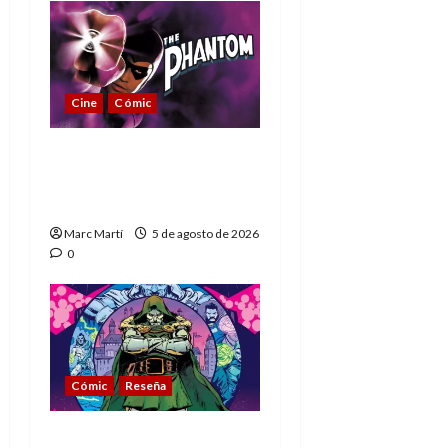
Cine
Cómic
The Phantom, 90 años
del héroe que nunca
muere
Marc Martí
5 de agosto de 2026
0
Cómic
Reseña
La tragedia del Doctor