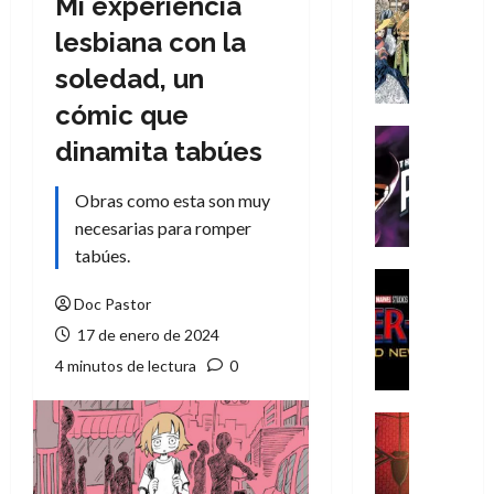
Mi experiencia
Cómic
Literatura
lesbiana con la
A
soledad, un
m
í
cómic que
m
Cine
dinamita tabúes
e
Cómic
g
T
Obras como esta son muy
u
h
s
necesarias para romper
e
t
P
tabúes.
a
h
Cine
L
a
Cómic
Doc Pastor
Crítica
a
n
17 de enero de 2024
S
L
t
4 minutos de lectura
0
p
i
o
i
g
m
d
a
,
Cine
e
Crítica
d
9
r
S
e
0
-
p
l