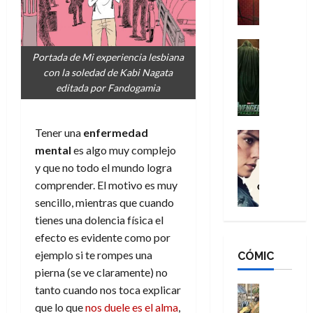
a
M
i
o
ñ
a
d
s
o
n
e
H
Cine
s
Portada de Mi experiencia lesbiana
:
r
Cómic
o
d
Misceláne
con la soledad de Kabi Nagata
B
-
m
e
V
editada por Fandogamia
r
M
b
l
e
a
a
r
h
n
n
n
e
é
g
Tener una
enfermedad
d
:
Cine
s
r
a
Crítica
mental
es algo muy complejo
N
B
E
o
d
C
e
r
y que no todo el mundo logra
x
e
o
l
w
a
t
q
comprender. El motivo es muy
r
e
D
n
r
u
sencillo, mientras que cuando
e
a
a
d
a
e
tienes una dolencia física el
s
n
y
N
o
n
efecto es evidente como por
:
e
,
e
r
u
ejemplo si te rompes una
D
CÓMIC
r
m
w
d
n
o
:
pierna (se ve claramente) no
e
D
i
c
o
R
j
a
tanto cuando nos toca explicar
Cine
n
a
m
e
Cómic
o
y
a
que lo que
nos duele es el alma
,
m