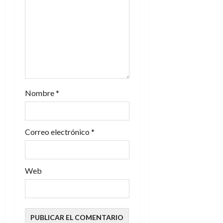
n
t
r
a
d
Nombre
*
a
s
Correo electrónico
*
Web