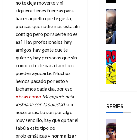
a
no te deja moverte y ni
i
a
s
o
a
r
a
d
siquiera tienes fuerzas para
d
H
Cómic
s
d
e
v
e
Reseña
hacer aquello que te gusta,
e
o
d
e
p
e
r
E
l
m
piensas que nadie más está ahí
e
j
e
n
-
l
D
b
l
a
t
contigo pero por suerte no es
t
M
V
o
r
h
d
i
así. Hay profesionales, hay
u
a
i
c
e
é
e
d
r
amigos, hay gente que te
n
g
Cómic
t
s
r
e
a
a
quiere y hay personas que sin
:
i
Reseña
o
E
o
m
p
D
conocerte de nada también
B
l
r
x
e
o
e
29
o
r
a
pueden ayudarte. Muchos
M
t
q
c
r
de
c
a
n
u
hemos pasado por esto y
r
u
i
o
julio
t
n
t
e
a
e
o
luchamos cada día, por eso
f
de
o
d
e
r
o
n
n
u
2026
obras como
Mi experiencia
r
N
y
t
r
u
a
n
lesbiana con la soledad
son
SERIES
D
0
e
l
e
d
n
r
c
necesarias. Lo son por algo
r
w
a
,
i
c
i
muy sencillo, hay que quitar el
o
D
s
Juguetes
e
n
a
o
27
o
a
j
Análisis
tabú a este tipo de
l
a
m
n
de
Series
m
y
o
problemáticas y
normalizar
m
r
u
julio
a
H