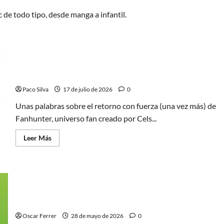
de todo tipo, desde manga a infantil.
¿Qué año es? ¡Fanhunter regresa más fuerza que
nunca!
Paco Silva
17 de julio de 2026
0
Unas palabras sobre el retorno con fuerza (una vez más) de
Fanhunter, universo fan creado por Cels...
Leer
Leer Más
más
acerca
de
¿Qué
año
es?
¡Fanhunter
Gente haciendo cosas raras: Las notas del Profesor
regresa
más
Migraña
fuerza
que
Oscar Ferrer
28 de mayo de 2026
0
nunca!