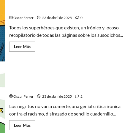
parodia
Todos los superhéroes que existen, para que no te
política
muy
pierdas entre tantos
simpática
Oscar Ferrer
23 de abril de 2025
0
Todos los superhéroes que existen, un irónico y jocoso
recopilatorio de todas las páginas sobre los susodichos...
Leer
Leer Más
más
acerca
de
Todos
los
superhéroes
que
existen,
Los negritos no van a comerte, 24 geniales páginas
para
que
contra el racismo
no
te
Oscar Ferrer
23 de abril de 2025
2
pierdas
entre
Los negritos no van a comerte, una genial crítica irónica
tantos
contra el racismo, disfrazado de sencillo cuadernillo...
Leer
Leer Más
más