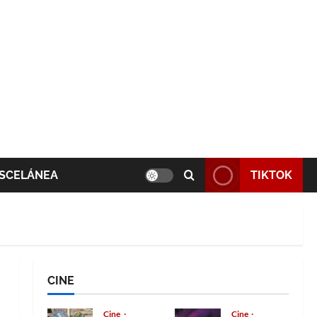
SCELÁNEA
TIKTOK
CINE
Cine
Cine