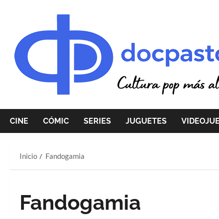
Saltar
al
contenido
CINE
CÓMIC
SERIES
JUGUETES
VIDEOJU
Inicio
Fandogamia
Fandogamia