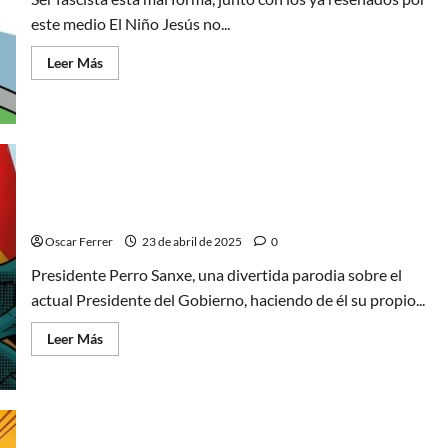
este medio El Niño Jesús no...
Leer
Leer Más
más
acerca
de
Ser
fascista
está
mal,
y
así
Presidente Perro Sanxe, una parodia política muy
queda
simpática
bien
claro
Oscar Ferrer
23 de abril de 2025
0
Presidente Perro Sanxe, una divertida parodia sobre el
actual Presidente del Gobierno, haciendo de él su propio...
Leer
Leer Más
más
acerca
de
Presidente
Perro
Sanxe,
una