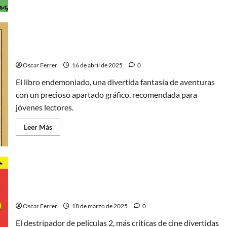
acerca
de
Los
negritos
no
van
El libro endemoniado, una divertida fantasía de
a
comerte,
aventuras
24
geniales
Oscar Ferrer
16 de abril de 2025
0
páginas
contra
El libro endemoniado, una divertida fantasía de aventuras
el
racismo
con un precioso apartado gráfico, recomendada para
jóvenes lectores.
Leer
Leer Más
más
acerca
de
El
libro
endemoniado,
una
El destripador de películas 2, más críticas de cine
divertida
fantasía
divertidas
de
aventuras
Oscar Ferrer
18 de marzo de 2025
0
El destripador de películas 2, más criticas de cine divertidas