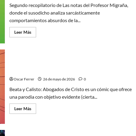
Segundo recopilatorio de Las notas del Profesor Migraña,
donde el susodicho analiza sarcásticamente
comportamientos absurdos de la...
Leer
Leer Más
más
acerca
de
Gente
haciendo
cosas
raras:
Beata y Calisto: Abogados de Cristo, parodia de la
Las
notas
cruda realidad
del
Profesor
Oscar Ferrer
26 de mayo de 2026
0
Migraña
Beata y Calisto: Abogados de Cristo es un cómic que ofrece
una parodia con objetivo evidente (cierta...
Leer
Leer Más
más
acerca
de
Beata
y
Calisto: