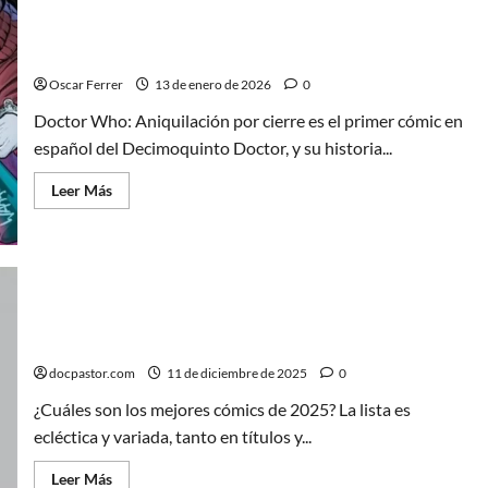
Abogados
de
Doctor Who: Aniquilación por cierre, el primer
Cristo,
parodia
cómic en español del Decimoquinto Doctor
de
la
Oscar Ferrer
13 de enero de 2026
0
cruda
realidad
Doctor Who: Aniquilación por cierre es el primer cómic en
español del Decimoquinto Doctor, y su historia...
Leer
Leer Más
más
acerca
de
Doctor
Who:
Aniquilación
por
cierre,
Los mejores cómics de 2025 (1): Del pulp noir a las
el
primer
pinturas de Goya
cómic
en
docpastor.com
11 de diciembre de 2025
0
español
del
¿Cuáles son los mejores cómics de 2025? La lista es
Decimoquinto
Doctor
ecléctica y variada, tanto en títulos y...
Leer
Leer Más