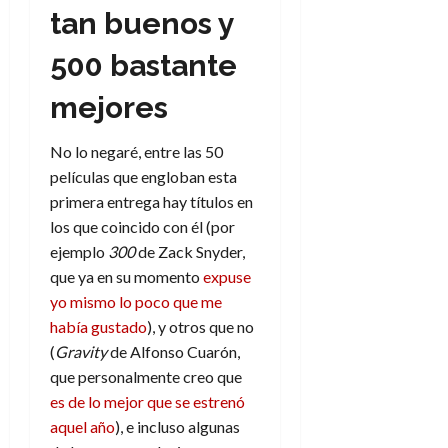
a
d
d
:
tan buenos y
l
n
b
e
e
30
e
i
a
i
l
l
de
500 bastante
l
p
l
l
a
a
julio
o
s
d
i
l
W
de
mejores
r
i
e
d
í
2026
W
i
s
l
a
n
E
0
g
y
No lo negaré, entre las 50
M
d
e
e
s
u
c
películas que engloban esta
a
6
n
u
n
o
primera entrega hay títulos en
de
y
p
d
m
agosto
3
los que coincido con él (por
e
u
i
o
de
de
ejemplo
300
de Zack Snyder,
l
n
a
2026
c
agosto
que ya en su momento
expuse
d
t
l
de
o
0
e
yo mismo lo poco que me
o
2026
n
s
d
había gustado
), y otros que no
t
20
0
t
e
(
Gravity
de Alfonso Cuarón,
r
de
i
n
julio
a
que personalmente creo que
n
o
de
c
es de lo mejor que se estrenó
o
r
2026
u
aquel año
), e incluso algunas
d
e
l
0