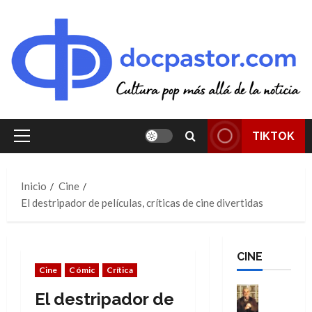
Saltar
al
contenido
TIKTOK
Menú
principal
Inicio
Cine
El destripador de películas, críticas de cine divertidas
CINE
Cine
Cómic
Crítica
Cine
El destripador de
Cómic