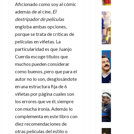
l
e
d
n
r
o
Aficionado como soy al cómic
l
w
a
,
i
c
s
además de al cine,
El
k
D
s
Juguetes
e
n
a
(
27
H
destripador de películas
a
j
Análisis
l
a
m
p
de
o
Series
y
o
engloba ambas opciones,
m
r
u
a
julio
P
g
,
y
porque se trata de críticas de
e
i
de
e
r
l
a
m
a
2026
j
o
r
películas en viñetas. La
t
a
n
e
s
o
s
e
e
particularidad es que Juanjo
0
y
e
j
o
Series
r
(
2
Cuerda escoge títulos que
m
n
Cine
o
c
v
p
)
5
muchos pueden considerar
o
Misceláne
P
r
u
i
a
de
C
b
como buenos, pero que para el
l
d
l
l
r
agosto
10
u
i
a
e
autor no lo son, desglosándote
t
l
t
de
de
a
l
y
l
a
en una estructura fija de 6
2026
a
e
agosto
n
y
m
o
Crítica
s
n
1
viñetas por página cuales son
de
0
d
W
Series
o
e
d
2026
o
)
los errores que ve él, siempre
o
T
W
b
s
e
d
con mucha ironía. Además lo
l
0
e
E
i
p
l
e
7
complementa en este libro con
a
d
R
l
e
a
M
de
c
L
a
diez recomendaciones de
:
r
c
a
agosto
u
a
w
u
Análisis
otras películas del estilo o
a
i
de
r