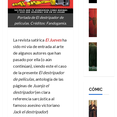
i
g
m
s
d
a
,
H
Cine
e
Crítica
d
9
o
Portada de El destripador de
r
S
e
0
m
películas. Créditos: Fandogamia.
-
p
l
a
b
M
i
o
ñ
r
a
d
s
o
e
La revista satírica
El Jueves
ha
n
e
H
Cine
s
s
sido mi vía de entrada al arte
:
r
Cómic
o
d
E
de algunos autores que han
Misceláne
B
-
m
e
x
pasado por ella (o aún
V
r
M
b
l
t
e
continúan), siendo este el caso
a
a
r
h
r
n
n
de la presente
El destripador
n
e
é
a
g
d
:
de películas
, antología de las
s
r
o
a
N
B
E
o
r
páginas de
Juanjo el
d
CÓMIC
e
r
x
e
d
destripador
(en clara
o
w
a
t
q
i
referencia sarcástica al
r
D
n
r
Cine
u
n
famoso asesino victoriano
e
a
d
Cómic
a
e
a
s
Jack el destripador
)
Literatura
y
N
o
n
r