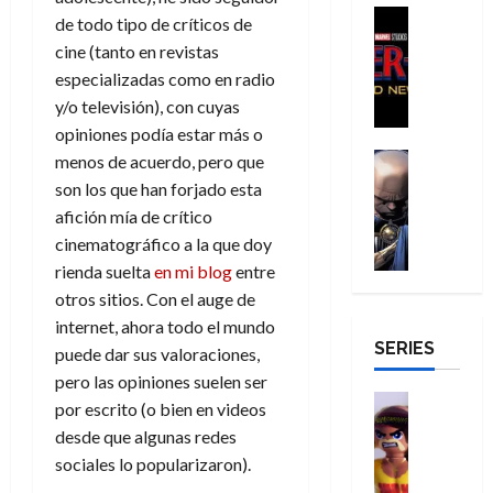
agosto
a
a
,
t
H
Cine
julio
p
de todo tipo de críticos de
de
g
Cómic
d
9
a
o
de
2026
l
cine (tanto en revistas
Crítica
e
e
0
l
m
2026
e
especializadas como en radio
S
0
d
l
a
g
b
j
0
p
y/o televisión), con cuyas
i
o
ñ
i
r
a
i
opiniones podía estar más o
a
s
o
a
e
a
d
d
H
Cómic
s
menos de acuerdo, pero que
d
s
v
e
Reseña
e
o
d
e
E
son los que han forjado esta
e
r
E
l
m
e
j
x
n
afición mía de crítico
-
l
D
b
l
a
t
t
cinematográfico a la que doy
M
V
o
r
h
d
r
u
rienda suelta
en mi blog
entre
a
i
c
e
é
e
a
r
n
otros sitios. Con el auge de
g
t
s
r
e
o
a
:
i
internet, ahora todo el mundo
o
E
o
m
r
B
SERIES
l
r
x
puede dar sus valoraciones,
e
o
d
29
r
a
M
t
q
c
i
pero las opiniones suelen ser
de
a
n
u
r
Juguetes
u
i
n
por escrito (o bien en videos
julio
n
t
Análisis
e
a
e
o
a
de
desde que algunas redes
d
Series
e
r
o
n
n
r
2026
sociales lo popularizaron).
H
N
y
t
r
u
a
i
u
0
e