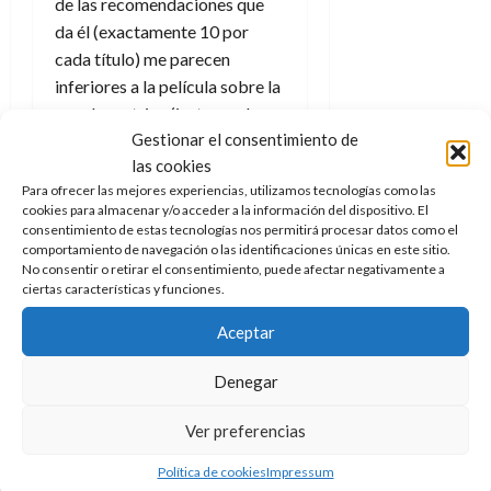
de las recomendaciones que
e
t
t
da él (exactamente 10 por
A
o
u
p
r
cada título) me parecen
r
o
n
inferiores a la película sobre la
a
c
o
que despotrica (justo en el
a
Gestionar el consentimiento de
título antes citado, él
9
l
8
de
las cookies
recomienda
Apolo 13
de Ron
i
de
julio
Para ofrecer las mejores experiencias, utilizamos tecnologías como las
Howard que en su momento vi
p
julio
de
cookies para almacenar y/o acceder a la información del dispositivo. El
de estreno en cines, pero que
s
de
2026
consentimiento de estas tecnologías nos permitirá procesar datos como el
2026
i
siempre me ha resultado un
comportamiento de navegación o las identificaciones únicas en este sitio.
0
No consentir o retirar el consentimiento, puede afectar negativamente a
s
tostón).
0
ciertas características y funciones.
Es, por tanto, normal e incluso
7
Aceptar
de
sano discrepar con algunas de
julio
sus opiniones, pero tengo sin
Denegar
de
duda que alabar esta forma
2026
Ver preferencias
tan divertida de hablar sobre
0
cine. Admito que cada vez que
Política de cookies
Impressum
leo una revista de
El Jueves
sin