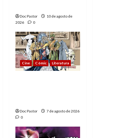
2)
Doc Pastor
10 de agosto de
2026
0
Cine
Cómic
Literatura
A mí me gusta La Liga
de los Hombres
Extraordinarios (parte
1)
Doc Pastor
7 de agosto de 2026
0