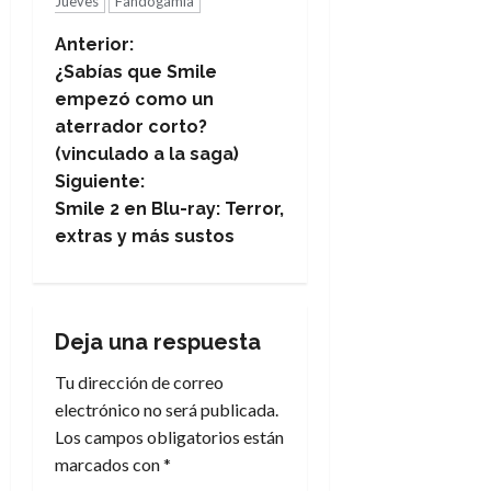
Jueves
Fandogamia
N
Anterior:
¿Sabías que Smile
a
empezó como un
aterrador corto?
v
(vinculado a la saga)
e
Siguiente:
Smile 2 en Blu-ray: Terror,
g
extras y más sustos
a
c
Deja una respuesta
i
Tu dirección de correo
electrónico no será publicada.
ó
Los campos obligatorios están
n
marcados con
*