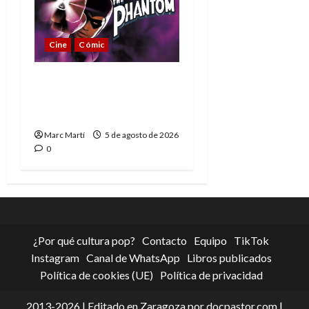
Cine
Cómic
The Phantom, 90 años
del héroe que nunca
muere
Marc Martí
5 de agosto de 2026
0
¿Por qué cultura pop?
Contacto
Equipo
TikTok
Instagram
Canal de WhatsApp
Libros publicados
Política de cookies (UE)
Política de privacidad
2013-2026 | Editado en Zaragoza por docpastor.com |