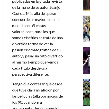
:
A
publicadas en la citada revista
,
e
r
u
i
D
m
m
w
de la mano de su autor Juanjo
d
n
o
o
í
e
D
i
c
Cuerda. Más allá de que se
s
o
m
j
a
Cine
n
a
(
concuerde en mayor o menor
m
e
Cómic
o
y
a
m
p
medida con él en sus
s
g
Literatura
r
,
r
u
a
valoraciones, para los que
A
d
u
d
m
i
e
r
m
somos cinéfilos se trata de una
a
s
e
a
o
r
t
í
y
t
divertida forma de ver la
l
d
s
e
e
m
o
a
o
Cine
u
pasión cinematográfica de su
(
2
e
c
L
Cómic
e
r
p
autor, y pasar un rato divertido
)
5
g
T
u
a
s
a
a
al mismo tiempo que vemos
de
u
h
a
L
p
r
r
agosto
cada título desde una
10
s
e
n
i
e
e
t
de
de
perspectiva diferente.
t
P
d
g
r
s
2026
e
agosto
a
h
o
a
Cómic
a
u
1
de
Tengo que confesar que desde
0
L
a
Reseña
l
d
d
n
2026
)
que tuve clara mi afición por
L
a
n
a
e
o
a
0
a
las películas (allá por inicios de
L
t
n
l
c
7
t
i
o
o
o
los 90, cuando era
o
30
de
r
g
m
s
s
adolescente), he sido seguidor
m
de