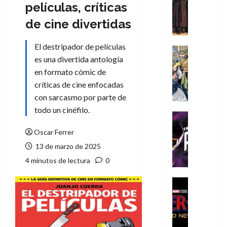
Literatura
películas, críticas
A
de cine divertidas
m
í
El destripador de películas
m
Cine
e
es una divertida antología
Cómic
g
Literatura
en formato cómic de
A
u
críticas de cine enfocadas
m
s
con sarcasmo por parte de
í
t
todo un cinéfilo.
m
a
Cine
e
L
Cómic
Oscar Ferrer
g
T
a
13 de marzo de 2025
u
h
L
s
e
i
4 minutos de lectura
0
t
P
g
a
h
a
Cine
L
a
Cómic
d
Crítica
a
n
e
S
L
t
l
p
i
o
o