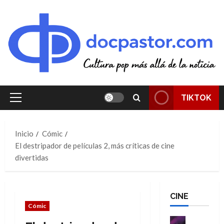
Saltar
al
contenido
TIKTOK
Menú
principal
Inicio
Cómic
El destripador de películas 2, más críticas de cine
divertidas
CINE
Cómic
Cine