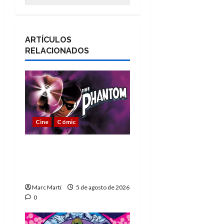
ARTÍCULOS
RELACIONADOS
Cine
Cómic
The Phantom, 90 años
del héroe que nunca
muere
Marc Martí
5 de agosto de 2026
0