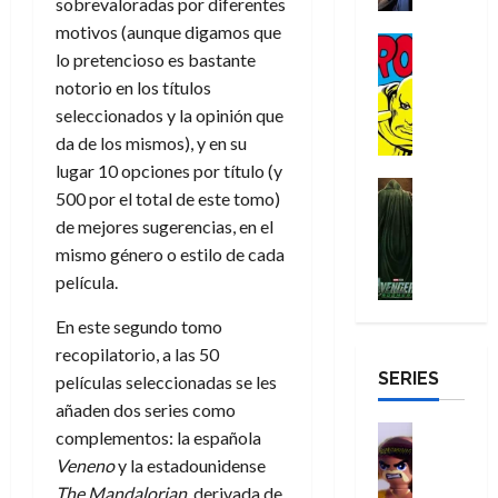
i
sobrevaloradas por diferentes
u
a
i
c
s
é
e
d
r
motivos (aunque digamos que
n
g
Cómic
t
p
r
e
a
a
lo pretencioso es bastante
:
i
Reseña
o
e
o
m
p
D
notorio en los títulos
B
l
r
c
e
o
e
29
o
r
a
seleccionados y la opinión que
M
t
q
c
r
de
c
a
n
u
da de los mismos), y en su
a
u
i
o
julio
t
n
t
e
c
e
o
lugar 10 opciones por título (y
f
de
o
d
e
Cine
r
u
n
n
u
2026
500 por el total de este tomo)
r
Cómic
N
y
t
l
u
a
n
de mejores sugerencias, en el
Misceláne
D
0
e
l
e
a
n
r
c
V
mismo género o estilo de cada
r
w
a
,
r
c
i
e
película.
o
D
s
e
e
a
o
27
n
o
a
j
l
p
m
n
de
g
En este segundo tomo
m
y
o
m
o
u
julio
a
a
recopilatorio, a las 50
,
,
y
e
de
p
e
l
d
SERIES
e
m
películas seleccionadas se les
a
2026
j
e
r
o
l
e
s
añaden dos series como
o
y
e
23
r
0
e
j
o
Juguetes
r
complementos: la española
a
de
e
x
Análisis
o
c
v
Veneno
y la estadounidense
julio
5
s
Series
p
r
u
i
de
de
22
The Mandalorian
, derivada de
:
H