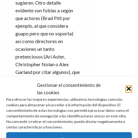
sugieren. Otro detalle
d
e
l
0
e
t
evidente son fobias a según
t
A
o
que actores (Brad Pitt por
u
p
r
r
ejemplo, al que considera
o
n
a
guapo pero que no soporta)
c
o
así como directores en
a
9
ocasiones un tanto
l
8
de
pretenciosos (Ari Aster,
i
de
julio
p
Christopher Nolan o Alex
julio
de
s
de
2026
Garland por citar algunos), que
2026
i
considera que están
0
s
Gestionar el consentimiento de
0
sobrevalorados.
las cookies
7
De nuevo se puede decir
Para ofrecer las mejores experiencias, utilizamos tecnologías como las
cookies para almacenar y/o acceder a la información del dispositivo. El
de
aquello de que hay gustos para
consentimiento de estas tecnologías nos permitirá procesar datos como el
julio
todo, aunque de los tres
comportamiento de navegación o las identificaciones únicas en este sitio.
de
No consentir o retirar el consentimiento, puede afectar negativamente a
directores citados admito que
2026
ciertas características y funciones.
con el primero yo tampoco
0