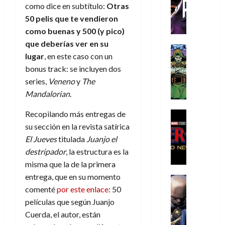
C
T
u
e
s
como dice en subtítulo:
Otras
a
de
h
h
a
r
p
r
50 pelis que te vendieron
agosto
r
e
n
t
e
e
de
como buenas y 500 (y pico)
i
P
d
i
r
s
2026
que deberías ver en su
s
h
o
c
Cómic
a
u
lugar
, en este caso con un
0
t
a
Reseña
l
a
d
n
L
bonus track: se incluyen dos
o
n
a
l
o
a
a
p
t
n
series,
Veneno
y
The
,
c
t
h
o
o
f
Mandalorian
.
o
30
r
e
m
s
ó
m
de
a
r
,
Recopilando más entregas de
t
Cine
r
julio
p
g
Cómic
N
9
a
m
su sección en la revista satírica
de
l
Crítica
e
o
0
l
2026
u
e
El Jueves
titulada
Juanjo el
S
d
l
a
g
l
j
destripador
, la estructura es la
0
p
i
a
ñ
i
a
a
misma que la de la primera
i
a
n
o
a
r
a
d
entrega, que en su momento
d
Cómic
,
s
d
e
v
e
Reseña
comenté
por este enlace
: 50
e
u
d
e
p
e
r
E
l
películas que según Juanjo
n
e
j
e
n
-
l
D
a
l
a
t
Cuerda, el autor, están
t
M
V
o
e
h
d