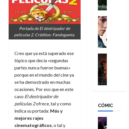
l
e
a
a
h
n
n
n
é
g
d
:
Cine
r
a
Crítica
N
B
o
Portada de El destripador de
d
C
e
r
e
películas 2. Créditos: Fandogamia.
o
l
w
a
q
r
e
D
n
u
e
a
a
d
e
Creo que ya está superado ese
s
n
y
Cine
N
n
tópico que decía «segundas
:
e
Crítica
,
e
u
L
partes nunca fueron buenas»
D
r
m
w
n
a
o
:
porque en el mundo del cine ya
e
D
c
O
o
R
j
a
se ha demostrado en muchas
a
d
m
e
o
y
ocasiones. Por eso que en este
m
i
s
s
r
,
u
caso
El destripador de
s
d
c
d
m
e
películas 2
ofrece, tal y como
CÓMIC
e
a
a
e
a
r
indica su portada:
Más y
a
y
t
l
d
e
mejores rajes
d
o
e
o
Cine
u
e
c
v
Cómic
cinematográficos
, o tal y
e
r
5