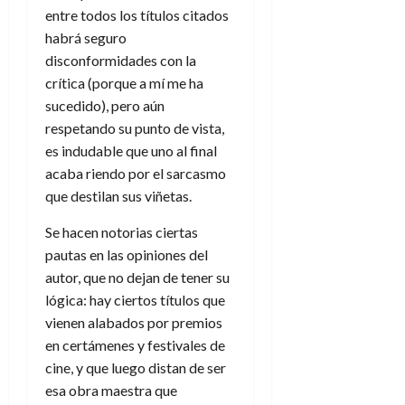
f
m
s
r
a
entre todos los títulos citados
)
a
i
a
d
d
:
l
habrá seguro
n
b
e
e
27
e
i
disconformidades con la
a
i
l
l
de
l
p
l
l
a
crítica (porque a mí me ha
a
julio
o
s
d
i
l
de
W
sucedido), pero aún
r
i
e
2026
d
í
W
respetando su punto de vista,
i
s
l
a
n
E
es indudable que uno al final
0
g
y
M
d
e
acaba riendo por el sarcasmo
e
s
u
c
a
6
n
que destilan sus viñetas.
u
n
o
de
y
p
d
m
agosto
3
Se hacen notorias ciertas
e
u
i
o
de
de
l
pautas en las opiniones del
n
a
2026
c
agosto
d
t
autor, que no dejan de tener su
l
de
o
0
e
o
2026
lógica: hay ciertos títulos que
n
s
d
t
vienen alabados por premios
20
0
t
e
r
de
en certámenes y festivales de
i
n
julio
a
cine, y que luego distan de ser
n
o
de
c
esa obra maestra que
o
r
2026
u