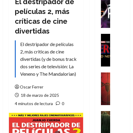
El destripador de
Cómic
T
películas 2, más
h
críticas de cine
e
P
divertidas
h
Cine
a
Cómic
El destripador de películas
Crítica
n
2, más criticas de cine
S
t
divertidas (y de bonus track
p
o
dos series de televisión: La
i
m
d
Veneno y The Mandalorian)
,
Cine
e
Crítica
9
r
S
Oscar Ferrer
0
-
p
a
18 de marzo de 2025
M
i
ñ
4 minutos de lectura
0
a
d
o
n
e
Cine
s
:
r
Cómic
d
Misceláne
B
-
e
V
r
M