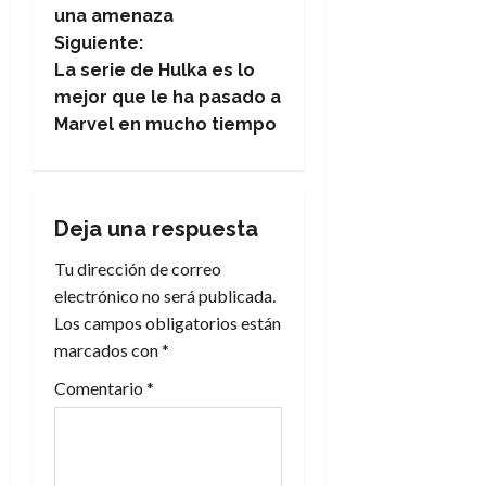
una amenaza
v
Siguiente:
e
La serie de Hulka es lo
mejor que le ha pasado a
g
Marvel en mucho tiempo
a
c
Deja una respuesta
i
Tu dirección de correo
electrónico no será publicada.
ó
Los campos obligatorios están
n
marcados con
*
Comentario
*
d
e