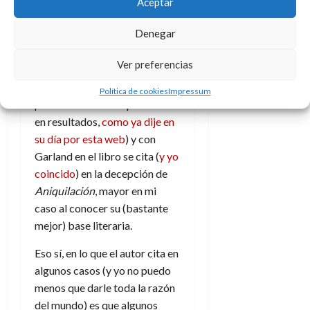
cuadro (
Hereditary
se me hizo
Aceptar
hasta desagradable de ver),
Denegar
con el segundo depende
(porque su multipremiada
Ver preferencias
Oppenheimer
a mi se me hizo
tan formidable en
Política de cookies
Impressum
pretensiones como plúmbea
en resultados,
como ya dije en
su día por esta web
) y con
Garland en el libro se cita (
y yo
coincido
) en la decepción de
Aniquilación
, mayor en mi
caso al conocer su (bastante
mejor) base literaria.
Eso sí, en lo que el autor cita en
algunos casos (y yo no puedo
menos que darle toda la razón
del mundo) es que algunos