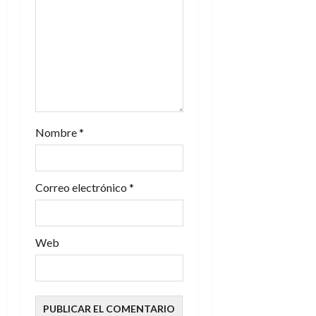
e
n
t
r
a
Nombre
*
d
a
Correo electrónico
*
s
Web