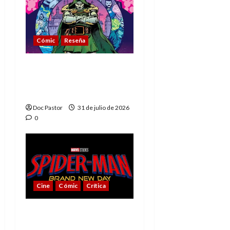
Cómic
Reseña
La tragedia del Doctor
Muerte, el mejor
villano de Marvel
Doc Pastor
31 de julio de 2026
0
Cine
Cómic
Crítica
Spider-Man: Brand New
Day, mejor de lo