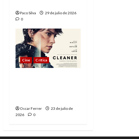
compleja aventura
Paco Silva
29 de julio de 2026
0
Cine
Crítica
Cleaner: Rescate
vertical, fórmula
repetida pero
funcional
Oscar Ferrer
23 de julio de
2026
0