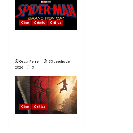
Cine
Cómic
Crítica
Spider-Man: Brand New
Day, mejor de lo
esperado
Oscar Ferrer
30 de julio de
2026
0
Cine
Crítica
Spider-Man: Brand New
Day, madurar es una