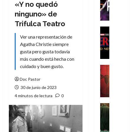
T
«Y no quedó
h
ninguno» de
e
P
Trifulca Teatro
h
Cine
a
Cómic
Ver una representación de
Crítica
n
Agatha Christie siempre
S
t
gusta pero gusta todavía
p
o
más cuando está hecha con
i
m
d
cuidado y buen gusto.
,
Cine
e
Crítica
9
r
S
Doc Pastor
0
-
p
a
30 de junio de 2023
M
i
ñ
4 minutos de lectura
0
a
d
o
n
e
Cine
s
:
r
Cómic
d
Misceláne
B
-
e
V
r
M
l
e
a
a