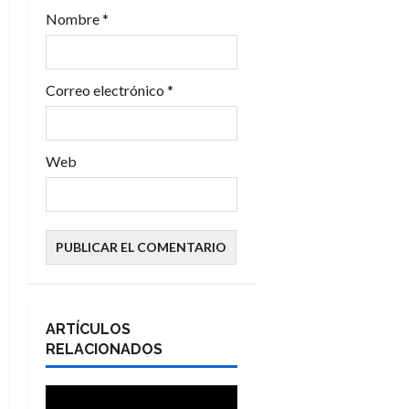
r
Nombre
*
a
d
Correo electrónico
*
a
s
Web
ARTÍCULOS
RELACIONADOS