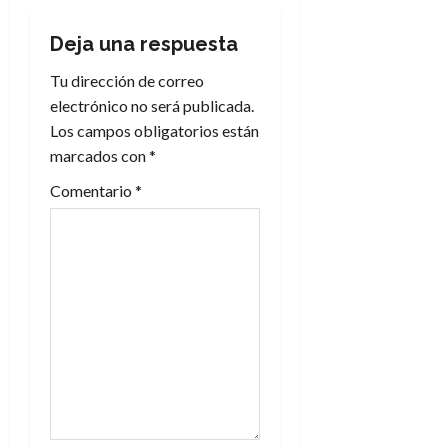
a
Deja una respuesta
c
Tu dirección de correo
electrónico no será publicada.
i
Los campos obligatorios están
marcados con
*
ó
Comentario
*
n
d
e
e
n
t