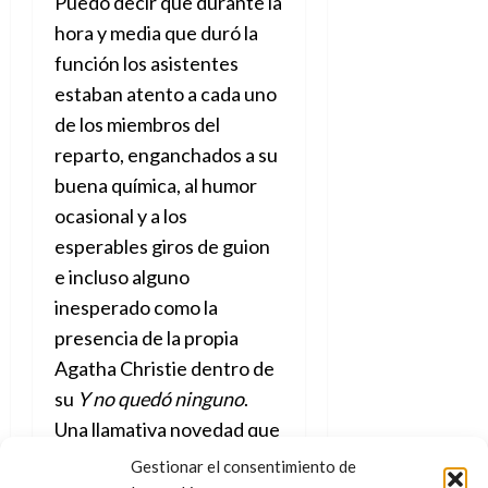
Puedo decir que durante la
e
t
t
hora y media que duró la
A
o
u
p
r
función los asistentes
r
o
n
a
estaban atento a cada uno
c
o
de los miembros del
a
9
l
reparto, enganchados a su
8
de
i
de
buena química, al humor
julio
p
julio
de
ocasional y a los
s
de
2026
esperables giros de guion
2026
i
0
s
e incluso alguno
0
inesperado como la
7
presencia de la propia
de
Agatha Christie dentro de
julio
de
su
Y no quedó ninguno
.
2026
Una llamativa novedad que
0
puso a la autora frente a su
Gestionar el consentimiento de