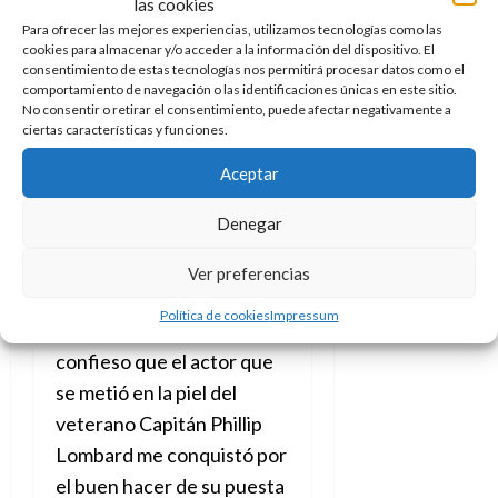
público y frente a sus
las cookies
Para ofrecer las mejores experiencias, utilizamos tecnologías como las
personajes, jugando de
cookies para almacenar y/o acceder a la información del dispositivo. El
esta forma con el
consentimiento de estas tecnologías nos permitirá procesar datos como el
comportamiento de navegación o las identificaciones únicas en este sitio.
metalenguaje para crear
No consentir o retirar el consentimiento, puede afectar negativamente a
una ilusión dentro de la
ciertas características y funciones.
ilusión
. He decir que si bien
Aceptar
disfruté toda la obra de
esto más todavía.
Denegar
De igual forma, y sin
Ver preferencias
pretender hacer de menos
Política de cookies
Impressum
al resto de intérpretes,
confieso que el actor que
se metió en la piel del
veterano Capitán Phillip
Lombard me conquistó por
el buen hacer de su puesta