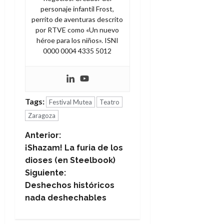
personaje infantil Frost,
perrito de aventuras descrito
por RTVE como «Un nuevo
héroe para los niños». ISNI
0000 0004 4335 5012
Tags:
Festival Mutea
Teatro
Zaragoza
N
Anterior:
¡Shazam! La furia de los
a
dioses (en Steelbook)
Siguiente:
v
Deshechos históricos
e
nada deshechables
g