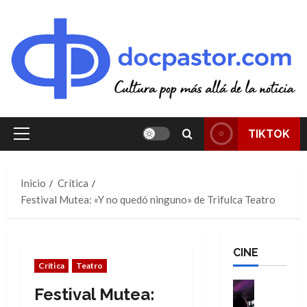
Saltar
al
contenido
TIKTOK
Menú
principal
Inicio
Crítica
Festival Mutea: «Y no quedó ninguno» de Trifulca Teatro
CINE
Crítica
Teatro
Cine
Festival Mutea:
Cómic