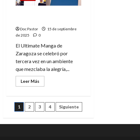
Ultimate Manga, un
evento multidisciplinar
Doc Pastor
15 de septiembre
de 2025
0
El Ultimate Manga de
Zaragoza se celebró por
tercera vez en un ambiente
que mezclaba la alegría,...
Leer
Leer Más
más
acerca
de
Ultimate
Manga,
Paginación
1
2
3
4
Siguiente
un
evento
multidisciplinar
de
entradas