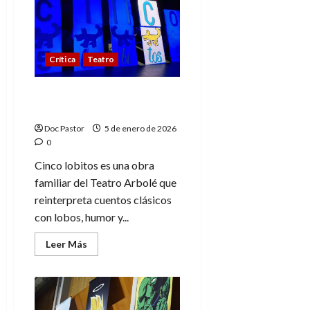
Wars
en
exposición:
Mito
y
Cultura
Crítica
Teatro
Pop
Cinco lobitos: Cuentos
clásicos reinventados
Doc Pastor
5 de enero de 2026
0
Cinco lobitos es una obra
familiar del Teatro Arbolé que
reinterpreta cuentos clásicos
con lobos, humor y...
Leer
Leer Más
más
acerca
de
Cinco
lobitos:
Cuentos