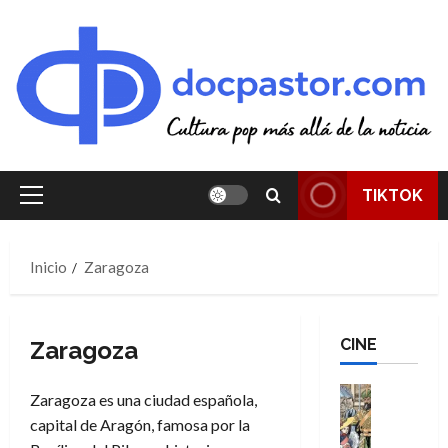
Saltar
al
contenido
TIKTOK
Menú
principal
Inicio
Zaragoza
CINE
Zaragoza
Cine
Zaragoza es una ciudad española,
Cómic
capital de Aragón, famosa por la
Literatura