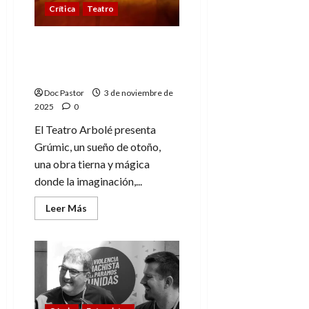
infancia
Crítica
Teatro
que
perdimos
Grúmic, un sueño de
otoño: magia en el
Teatro Arbolé
Doc Pastor
3 de noviembre de
2025
0
El Teatro Arbolé presenta
Grúmic, un sueño de otoño,
una obra tierna y mágica
donde la imaginación,...
Leer
Leer Más
más
acerca
de
Grúmic,
un
sueño
de
otoño:
magia
en