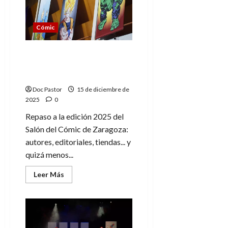
clásicos
reinventados
Cómic
Zaragoza y su Salón del
Cómic 2025: Ventas, fans
y autores
Doc Pastor
15 de diciembre de
2025
0
Repaso a la edición 2025 del
Salón del Cómic de Zaragoza:
autores, editoriales, tiendas... y
quizá menos...
Leer
Leer Más
más
acerca
de
Zaragoza
y
su
Salón