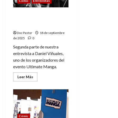
Cómic
Entrevistas
el
Teatro
Arbolé
Entrevista a Daniel
Viñuales de Ultimate
Manga (2)
Doc Pastor
18 de septiembre
de 2025
0
Segunda parte de nuestra
entrevista a Daniel Viñuales,
uno de los organizadores del
evento Ultimate Manga.
Leer
Leer Más
más
acerca
de
Entrevista
a
Daniel
Viñuales
de
Ultimate
Manga
Cómic
(2)