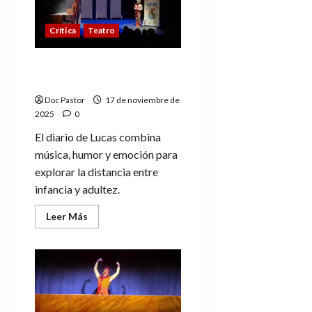
del
Cómic
2025:
Crítica
Teatro
Ventas,
fans
y
autores
El diario de Lucas y la
infancia que perdimos
Doc Pastor
17 de noviembre de
2025
0
El diario de Lucas combina
música, humor y emoción para
explorar la distancia entre
infancia y adultez.
Leer
Leer Más
más
acerca
de
El
diario
de
Lucas
y
la