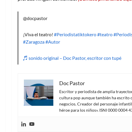
@docpastor
¡Viva el teatro!
#Periodistatiktokero
#teatro
#Periodi
#Zaragoza
#Autor
♬ sonido original – Doc Pastor, escritor con tupé
Doc Pastor
Escritor y periodista de amplia trayect
cultura pop aunque también ha escrito d
negocios. Creador del personaje infanti
héroe para los niños». ISNI 0000 0004 