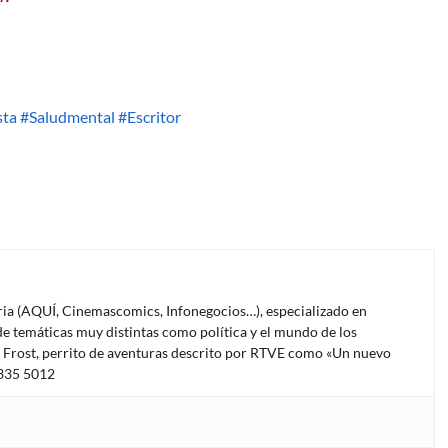
sta
#Saludmental
#Escritor
oria (AQUÍ, Cinemascomics, Infonegocios…), especializado en
e temáticas muy distintas como política y el mundo de los
l Frost, perrito de aventuras descrito por RTVE como «Un nuevo
4335 5012