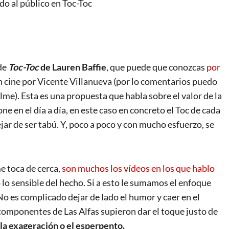
do al público en Toc-Toc
de
Toc-Toc
de Lauren Baffie
, que puede que conozcas
por
 cine por Vicente Villanueva (por lo comentarios puedo
lme). Esta es una propuesta que habla sobre el valor de la
ne en el día a día, en este caso en concreto el Toc de cada
ar de ser tabú. Y, poco a poco y con mucho esfuerzo, se
e toca de cerca,
son muchos los vídeos en los que hablo
 lo sensible del hecho. Si a esto le sumamos el enfoque
No es complicado dejar de lado el humor y caer en el
as componentes de Las Alfas supieron dar el toque justo de
 la exageración o el esperpento.