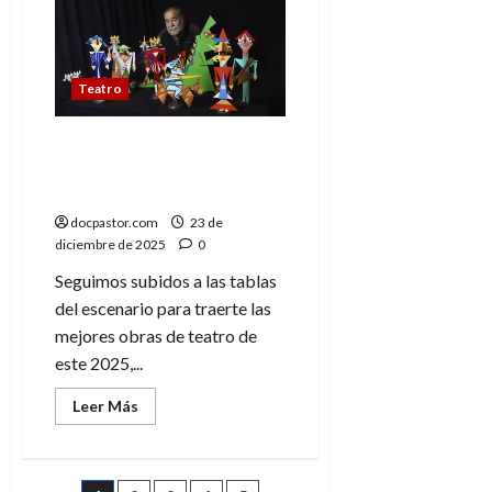
tres
cerditos
en
Teatro
Arbolé:
Tradición
Teatro
viva
Las mejores obras de
teatro de 2025 (2): De
dragones a duendes
docpastor.com
23 de
diciembre de 2025
0
Seguimos subidos a las tablas
del escenario para traerte las
mejores obras de teatro de
este 2025,...
Leer
Leer Más
más
acerca
de
Las
mejores