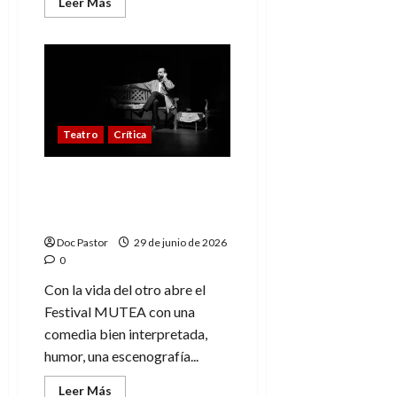
Leer
Leer Más
más
acerca
de
Festival
MUTEA:
Ñaque
y
el
talento
del
Teatro
Crítica
teatro
amateur
Festival MUTEA arranca
con la divertida Con la
vida del otro
Doc Pastor
29 de junio de 2026
0
Con la vida del otro abre el
Festival MUTEA con una
comedia bien interpretada,
humor, una escenografía...
Leer
Leer Más