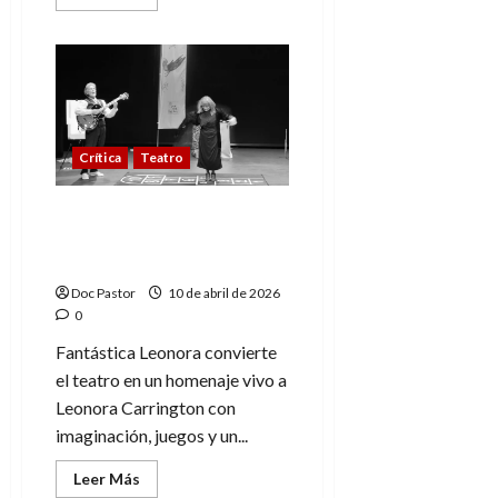
más
acerca
de
Festival
MUTEA
arranca
con
la
divertida
Con
Crítica
Teatro
la
vida
del
otro
Fantástica Leonora:
teatro y arte con alma
surrealista
Doc Pastor
10 de abril de 2026
0
Fantástica Leonora convierte
el teatro en un homenaje vivo a
Leonora Carrington con
imaginación, juegos y un...
Leer
Leer Más
más