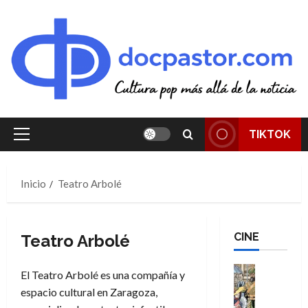
Saltar
al
contenido
TIKTOK
Menú
principal
Inicio
Teatro Arbolé
CINE
Teatro Arbolé
Cine
El Teatro Arbolé es una compañía y
Cómic
espacio cultural en Zaragoza,
Literatura