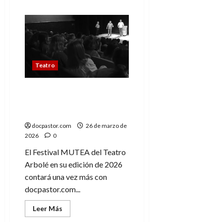
acerca
de
Fantástica
Leonora:
teatro
y
arte
con
alma
Teatro
surrealista
Festival MUTEA 2026:
docpastor.com en el
Teatro Arbolé
docpastor.com
26 de marzo de
2026
0
El Festival MUTEA del Teatro
Arbolé en su edición de 2026
contará una vez más con
docpastor.com...
Leer
Leer Más
más
acerca