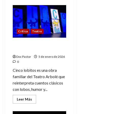
de
Festival
MUTEA
2026:
docpastor.com
en
el
Teatro
Crítica
Teatro
Arbolé
Cinco lobitos: Cuentos
clásicos reinventados
Doc Pastor
5 de enero de 2026
0
Cinco lobitos es una obra
familiar del Teatro Arbolé que
reinterpreta cuentos clásicos
con lobos, humor y...
Leer
Leer Más
más
acerca
de
Cinco