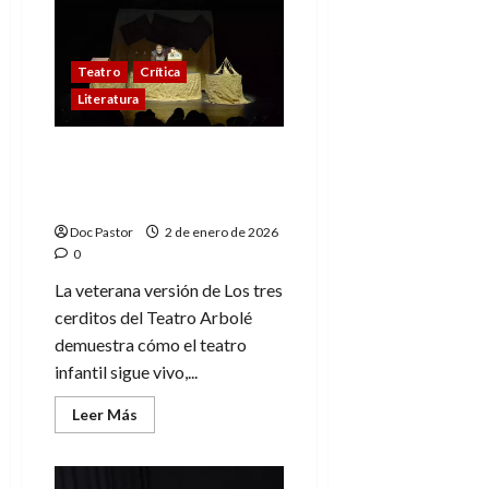
lobitos:
Cuentos
clásicos
reinventados
Teatro
Crítica
Literatura
Los tres cerditos en
Teatro Arbolé: Tradición
viva
Doc Pastor
2 de enero de 2026
0
La veterana versión de Los tres
cerditos del Teatro Arbolé
demuestra cómo el teatro
infantil sigue vivo,...
Leer
Leer Más
más
acerca
de
Los