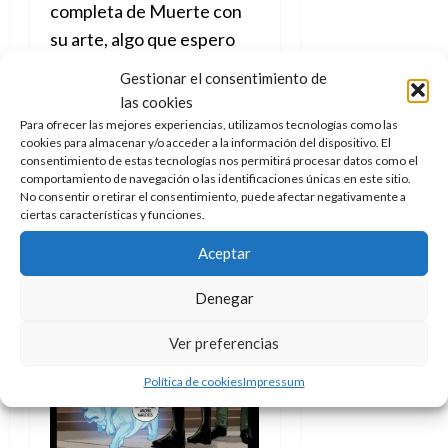
completa de Muerte con
su arte, algo que espero
termine llegando y más
Gestionar el consentimiento de
pronto que tarde.
las cookies
Para ofrecer las mejores experiencias, utilizamos tecnologías como las
cookies para almacenar y/o acceder a la información del dispositivo. El
consentimiento de estas tecnologías nos permitirá procesar datos como el
comportamiento de navegación o las identificaciones únicas en este sitio.
No consentir o retirar el consentimiento, puede afectar negativamente a
ciertas características y funciones.
Aceptar
Denegar
Ver preferencias
Política de cookies
Impressum