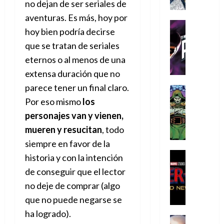
a
a
e
no dejan de ser seriales de
a
o
r
í
y
t
l
d
s
e
aventuras. Es más, hoy por
m
o
e
o
Cine
u
(
hoy bien podría decirse
e
c
v
Cómic
e
r
p
5
g
T
u
que se tratan de seriales
e
s
a
a
de
u
h
a
r
p
r
eternos o al menos de una
r
agosto
s
e
n
t
e
e
t
de
extensa duración que no
t
P
d
i
r
s
2026
e
parece tener un final claro.
a
h
o
c
Cómic
a
u
1
0
L
a
Reseña
l
a
Por eso mismo
los
d
n
)
L
a
n
a
l
o
a
personajes van y vienen,
a
L
t
n
,
c
7
mueren y resucitan
, todo
t
i
o
o
f
o
30
de
r
g
siempre en favor de la
m
s
ó
m
de
agosto
a
a
,
t
Cine
r
historia y con la intención
julio
p
de
g
Cómic
d
9
a
m
de
2026
l
de conseguir que el lector
Crítica
e
e
0
l
2026
u
e
S
0
no deje de comprar (algo
d
l
a
g
l
j
0
p
i
o
ñ
i
que no puede negarse se
a
a
i
a
s
o
a
r
a
ha logrado).
d
d
H
Cómic
s
d
e
v