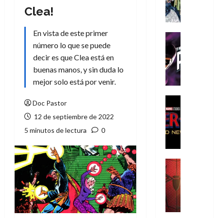
A
Clea!
m
í
En vista de este primer
m
Cine
e
número lo que se puede
Cómic
g
T
decir es que Clea está en
u
h
buenas manos, y sin duda lo
s
e
mejor solo está por venir.
t
P
a
h
Cine
Doc Pastor
L
a
Cómic
12 de septiembre de 2022
Crítica
a
n
S
L
5 minutos de lectura
0
t
p
i
o
i
g
m
d
a
,
Cine
e
Crítica
d
9
r
S
e
0
-
p
l
a
M
i
o
ñ
a
d
s
o