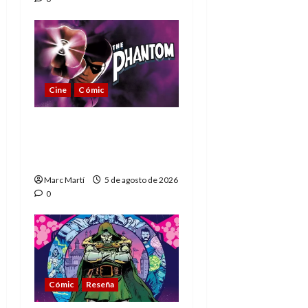
Cine
Cómic
The Phantom, 90 años
del héroe que nunca
muere
Marc Martí
5 de agosto de 2026
0
Cómic
Reseña