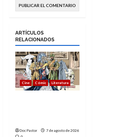
ARTÍCULOS
RELACIONADOS
Cine
Cómic
Literatura
A mí me gusta La Liga
de los Hombres
Extraordinarios (parte
1)
Doc Pastor
7 de agosto de 2026
0