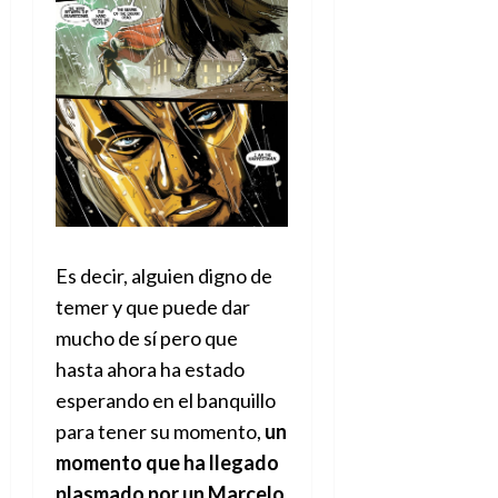
A
o
u
p
r
r
o
n
a
c
o
a
9
l
8
de
i
de
julio
p
julio
de
s
de
2026
2026
i
0
s
0
Es decir, alguien digno de
7
temer y que puede dar
de
mucho de sí pero que
julio
hasta ahora ha estado
de
2026
esperando en el banquillo
para tener su momento,
un
0
momento que ha llegado
plasmado por un Marcelo