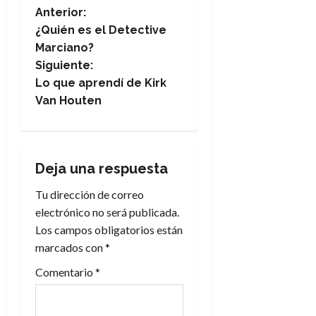
N
Anterior:
¿Quién es el Detective
a
Marciano?
Siguiente:
v
Lo que aprendí de Kirk
e
Van Houten
g
a
Deja una respuesta
c
Tu dirección de correo
electrónico no será publicada.
i
Los campos obligatorios están
marcados con
*
ó
Comentario
*
n
d