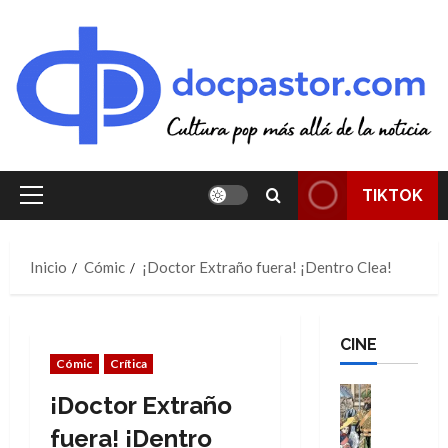
Saltar
al
contenido
TIKTOK
Menú
principal
Inicio
Cómic
¡Doctor Extraño fuera! ¡Dentro Clea!
CINE
Cómic
Crítica
Cine
¡Doctor Extraño
Cómic
Literatura
fuera! ¡Dentro