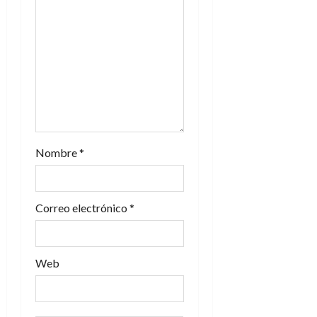
e
e
n
t
r
Nombre
*
a
d
Correo electrónico
*
a
s
Web