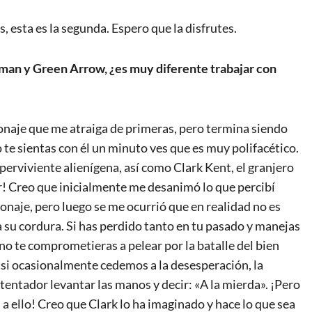
s, esta es la segunda. Espero que la disfrutes.
rman y Green Arrow, ¿es muy diferente trabajar con
onaje que me atraiga de primeras, pero termina siendo
 te sientas con él un minuto ves que es muy polifacético.
perviviente alienígena, así como Clark Kent, el granjero
r! Creo que inicialmente me desanimó lo que percibí
naje, pero luego se me ocurrió que en realidad no es
a su cordura. Si has perdido tanto en tu pasado y manejas
 no te comprometieras a pelear por la batalle del bien
si ocasionalmente cedemos a la desesperación, la
 tentador levantar las manos y decir: «A la mierda». ¡Pero
a ello! Creo que Clark lo ha imaginado y hace lo que sea