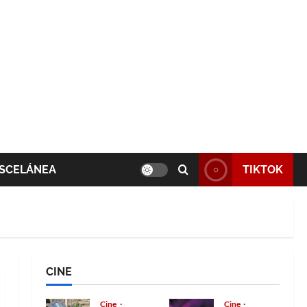
SCELÁNEA
TIKTOK
CINE
Cine
Cine