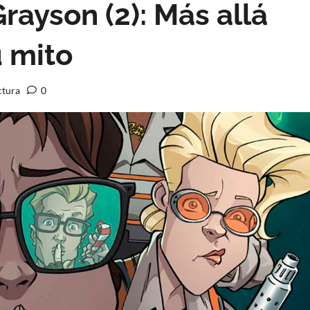
rayson (2): Más allá
u mito
ctura
0