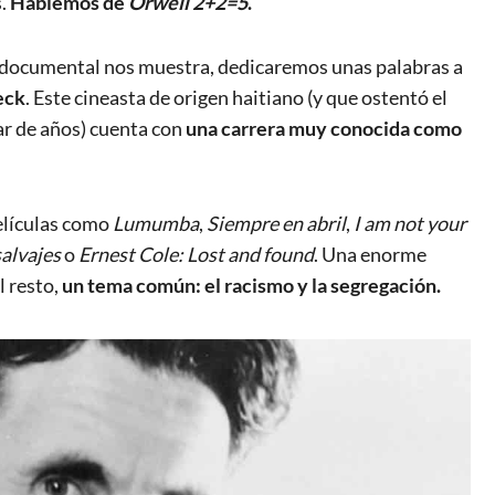
s.
Hablemos de
Orwell 2+2=5
.
e documental nos muestra, dedicaremos unas palabras a
eck
. Este cineasta de origen haitiano (y que ostentó el
ar de años) cuenta con
una carrera muy conocida como
elículas como
Lumumba
,
Siempre en abril
,
I am not your
salvajes
o
Ernest Cole: Lost and found
. Una enorme
l resto,
un tema común: el racismo y la segregación.