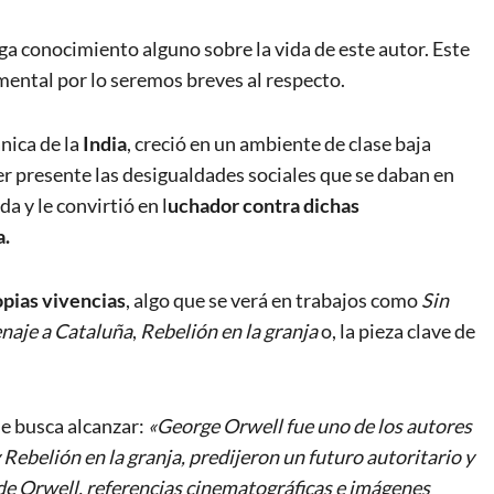
ga conocimiento alguno sobre la vida de este autor. Este
ental por lo seremos breves al respecto.
nica de la
India
, creció en un ambiente de clase baja
ner presente las desigualdades sociales que se daban en
a y le convirtió en l
uchador contra dichas
a.
opias vivencias
, algo que se verá en trabajos como
Sin
aje a Cataluña
,
Rebelión en la granja
o, la pieza clave de
ue busca alcanzar:
«George Orwell fue uno de los autores
 Rebelión en la granja, predijeron un futuro autoritario y
io de Orwell, referencias cinematográficas e imágenes