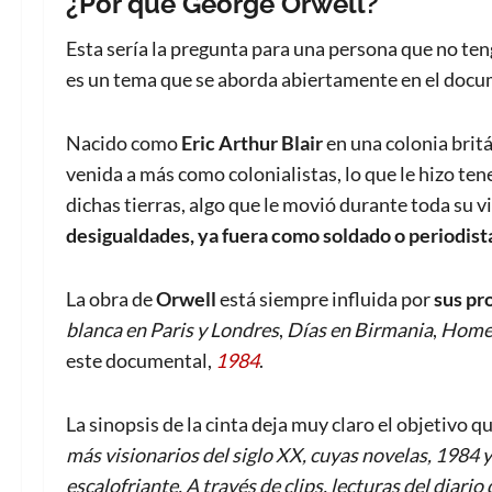
¿Por qué George Orwell?
Esta sería la pregunta para una persona que no ten
es un tema que se aborda abiertamente en el docum
Nacido como
Eric Arthur Blair
en una colonia britá
venida a más como colonialistas, lo que le hizo te
dichas tierras, algo que le movió durante toda su vid
desigualdades, ya fuera como soldado o periodist
La obra de
Orwell
está siempre influida por
sus pr
blanca en Paris y Londres
,
Días en Birmania
,
Homen
este documental,
1984
.
La sinopsis de la cinta deja muy claro el objetivo q
más visionarios del siglo XX, cuyas novelas, 1984 y
escalofriante. A través de clips, lecturas del diar