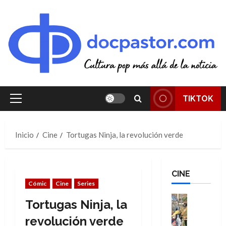
Saltar
al
contenido
TIKTOK
Menú
principal
Inicio
Cine
Tortugas Ninja, la revolución verde
CINE
Cómic
Cine
Series
Cine
Tortugas Ninja, la
Cómic
Literatura
revolución verde