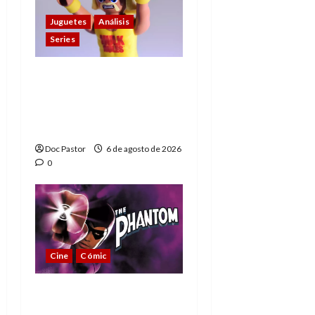
Juguetes
Análisis
Series
Hulk Hogan en
Playmobil: un
homenaje a una
leyenda de la WWE
Doc Pastor
6 de agosto de 2026
0
Cine
Cómic
The Phantom, 90 años
del héroe que nunca