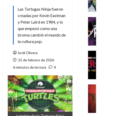
A
m
Las Tortugas Ninja fueron
í
creadas por Kevin Eastman
m
Cine
y Peter Laird en 1984, y lo
e
Cómic
que empezó como una
g
T
broma cambió el mundo de
u
h
s
e
la cultura pop.
t
P
a
h
Jordi Olivera
Cine
L
a
Cómic
25 de febrero de 2026
Crítica
a
n
6 minutos de lectura
4
S
L
t
p
i
o
i
g
m
d
a
,
Cine
e
Crítica
d
9
r
S
e
0
-
p
l
a
M
i
o
ñ
a
d
s
o
Logotipo de las Tortugas Ninja.