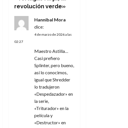
i
revolución verde
»
ó
Hannibal Mora
n
dice:
4 de marzo de 2026 a las
d
02:27
e
Maestro Astilla…
Casi prefiero
e
Splinter, pero bueno,
así lo conocimos,
n
igual que Shredder
t
lo tradujeron
«Despedazador» en
r
la serie,
«Triturador» en la
a
película y
d
«Destructor» en