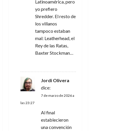
Latinoamérica, pero
a
yo prefiero
Shredder. El resto de
s
los villanos
tampoco estaban
mal: Leatherhead, el
Rey de las Ratas,
Baxter Stockman…
RESPONDER
Jordi Olivera
dice:
7 de marzo de 2026 a
las 23:27
Al final
establecieron
una convención