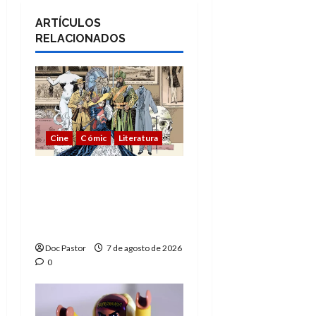
ARTÍCULOS
RELACIONADOS
Cine
Cómic
Literatura
A mí me gusta La Liga
de los Hombres
Extraordinarios (parte
1)
Doc Pastor
7 de agosto de 2026
0