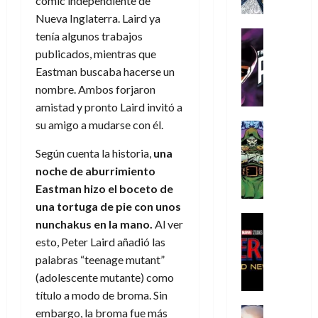
cómic independiente de
a
a
e
a
o
r
í
y
t
Nueva Inglaterra. Laird ya
l
d
s
e
m
o
e
o
Cine
u
tenía algunos trabajos
(
e
c
v
Cómic
e
r
p
publicados, mientras que
5
g
T
u
e
s
a
a
Eastman buscaba hacerse un
de
u
h
a
r
p
r
r
agosto
nombre. Ambos forjaron
s
e
n
t
e
e
t
de
amistad y pronto Laird invitó a
t
P
d
i
r
s
2026
e
a
su amigo a mudarse con él.
h
o
c
Cómic
a
u
1
0
L
a
Reseña
l
a
d
n
)
Según cuenta la historia,
una
L
a
n
a
l
o
a
a
noche de aburrimiento
L
t
n
,
c
7
t
i
o
o
Eastman hizo el boceto de
f
o
30
de
r
g
m
s
ó
una tortuga de pie con unos
m
de
agosto
a
a
,
t
Cine
r
julio
p
nunchakus en la mano.
Al ver
de
g
Cómic
d
9
a
m
de
2026
l
esto, Peter Laird añadió las
Crítica
e
e
0
l
2026
u
e
palabras “teenage mutant”
S
0
d
l
a
g
l
j
0
p
(adolescente mutante) como
i
o
ñ
i
a
a
i
título a modo de broma. Sin
a
s
o
a
r
a
d
d
H
Cómic
s
embargo, la broma fue más
d
e
v