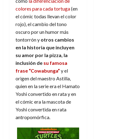
como
la diferenciación de
A
o
u
p
colores para cada tortuga
(en
r
r
o
n
el cómic todas llevan el color
a
c
o
rojo), el cambio del tono
a
oscuro por un humor más
9
l
8
de
tontorrón y
otros cambios
i
de
julio
en la historia que incluyen
p
julio
de
su amor por la pizza, la
s
de
2026
2026
inclusión de
su famosa
i
0
s
frase “Cowabunga”
y el
0
origen del maestro Astilla,
7
quien en la serie era el Hamato
de
Yoshi convertido en rata y en
julio
el cómic era la mascota de
de
Yoshi convertida en rata
2026
antropomórfica.
0