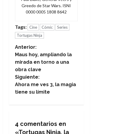
Greedo de Star Wars. ISNI
0000 0005 1808 8642
Tags:
Cine
Cómic
Series
Tortugas Ninja
N
Anterior:
Maus hoy, ampliando la
a
mirada en torno a una
obra clave
v
Siguiente:
e
Ahora me ves 3, la magia
tiene su límite
g
a
c
4 comentarios en
«
Tortugas Ninja, la