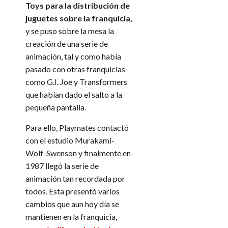
e
julio
Toys para la distribución de
e
i
a
i
l
l
de
l
juguetes sobre la franquicia
,
p
l
l
a
2026
a
o
s
y se puso sobre la mesa la
d
i
l
W
0
r
i
e
creación de una serie de
d
í
W
i
s
l
a
n
animación, tal y como había
E
g
y
M
d
e
pasado con otras franquicias
e
s
u
c
a
6
como G.I. Joe y Transformers
n
u
n
o
de
que habían dado el salto a la
y
p
d
m
agosto
3
pequeña pantalla.
e
u
i
o
de
de
l
n
a
2026
c
agosto
Para ello, Playmates contactó
d
t
l
de
o
0
con el estudio Murakami-
e
o
2026
n
s
Wolf-Swenson y finalmente en
d
t
20
0
t
e
1987 llegó la serie de
r
de
i
n
julio
a
animación tan recordada por
n
o
de
c
todos. Esta presentó varios
o
r
2026
u
cambios que aun hoy día se
d
e
l
0
mantienen en la franquicia,
e
t
t