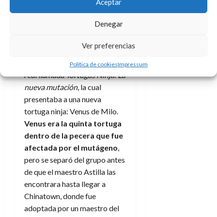
Aceptar
En 1997, tras el fin de la serie
Denegar
de animación y en
colaboración con Saban
Ver preferencias
Entertainment, se estrenó en
Fox Kids una serie de imagen
Política de cookies
Impressum
real llamada
Tortugas Ninja: La
nueva mutación
, la cual
presentaba a una nueva
tortuga ninja: Venus de Milo.
Venus era la quinta tortuga
dentro de la pecera que fue
afectada por el mutágeno
,
pero se separó del grupo antes
de que el maestro Astilla las
encontrara hasta llegar a
Chinatown, donde fue
adoptada por un maestro del