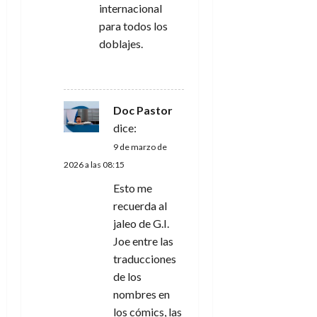
internacional
para todos los
doblajes.
RESPONDER
Doc Pastor
dice:
9 de marzo de
2026 a las 08:15
Esto me
recuerda al
jaleo de G.I.
Joe entre las
traducciones
de los
nombres en
los cómics, las