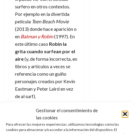
e
t
t
surfero en otros contextos.
A
o
u
Por ejemplo en la divertida
p
r
r
película
Teen Beach Movie
o
n
a
c
(2013) donde hace aparición o
o
a
en
Batman y Robin
(1997). En
9
l
8
este último caso
Robin la
de
i
de
julio
grita cuando surfean por el
p
julio
de
aire
(y, de forma incorrecta, en
s
de
2026
libros y artículos a veces se
2026
i
0
referencia como un guiño
s
0
personajes creados por Kevin
Eastman y Peter Laird en vez
7
de
de al surf).
julio
de
Cuando las
Gestionar el consentimiento de
2026
las cookies
palabras se
0
Para ofrecer las mejores experiencias, utilizamos tecnologías como las
cookies para almacenar y/o acceder a la información del dispositivo. El