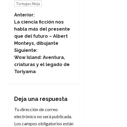
Tortugas Ninja
N
Anterior:
La ciencia ficción nos
a
habla más del presente
que del futuro – Albert
v
Monteys, dibujante
e
Siguiente:
Wow Island: Aventura,
g
criaturas y el legado de
Toriyama
a
c
i
Deja una respuesta
Tu dirección de correo
ó
electrónico no será publicada.
n
Los campos obligatorios están