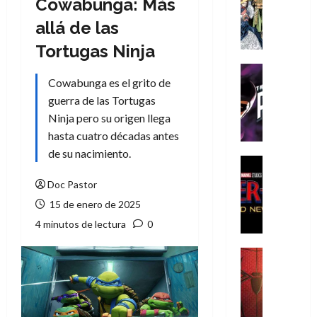
Cowabunga: Más
Literatura
A
allá de las
m
Tortugas Ninja
í
m
Cine
e
Cowabunga es el grito de
Cómic
g
T
guerra de las Tortugas
u
h
Ninja pero su origen llega
s
e
hasta cuatro décadas antes
t
P
de su nacimiento.
a
h
Cine
L
a
Cómic
Doc Pastor
Crítica
a
n
S
15 de enero de 2025
L
t
p
i
o
4 minutos de lectura
0
i
g
m
d
a
,
Cine
e
Crítica
d
9
r
S
e
0
-
p
l
a
M
i
o
ñ