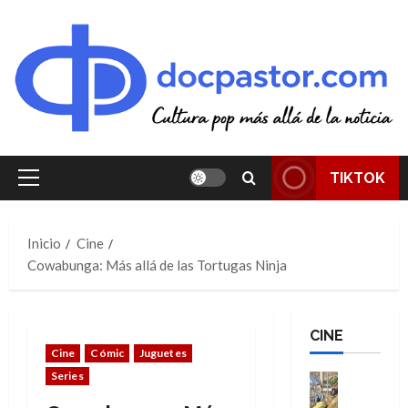
Saltar
al
contenido
TIKTOK
Menú
principal
Inicio
Cine
Cowabunga: Más allá de las Tortugas Ninja
CINE
Cine
Cómic
Juguetes
Series
Cine
Cómic