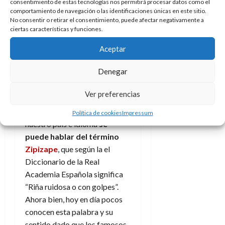
hacen
consentimiento de estas tecnologías nos permitirá procesar datos como el
comportamiento de navegación o las identificaciones únicas en este sitio.
No consentir o retirar el consentimiento, puede afectar negativamente a
personajes
ciertas características y funciones.
Aunque no sea del todo
Aceptar
habitual tampoco es algo
Denegar
nuevo. Suele decirse eso de
“No hay nada nuevo bajo el
Ver preferencias
sol” y en este caso resulta ser
cierto, palabra por palabra. En
Política de cookies
Impressum
nuestro país e idioma
se
puede hablar del término
Zipizape
, que según la el
Diccionario de la Real
Academia Española significa
“Riña ruidosa o con golpes”.
Ahora bien, hoy en día pocos
conocen esta palabra y su
sentido dado que los famosos