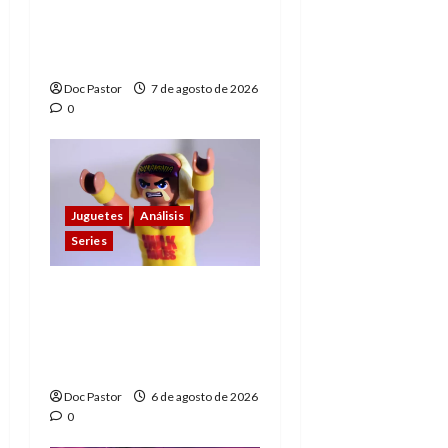
de los Hombres
Extraordinarios (parte
1)
Doc Pastor
7 de agosto de 2026
0
Juguetes
Análisis
Series
Hulk Hogan en
Playmobil: un
homenaje a una
leyenda de la WWE
Doc Pastor
6 de agosto de 2026
0