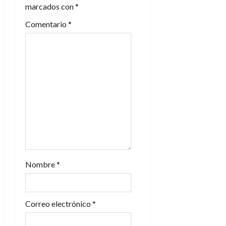
marcados con
*
d
Comentario
*
e
e
n
t
r
a
d
Nombre
*
a
s
Correo electrónico
*