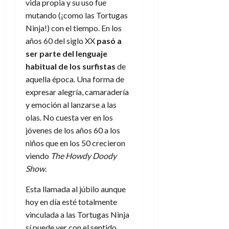
a
d
d
vida propia y su uso fue
de
:
0
l
n
b
e
e
julio
mutando (¡como las Tortugas
e
i
a
i
l
l
de
Ninja!) con el tiempo. En los
l
p
l
l
a
2026
a
años 60 del siglo XX
pasó a
o
s
d
i
l
W
0
r
ser parte del lenguaje
i
e
d
í
W
i
s
habitual de los surfistas
de
l
a
n
E
g
y
M
d
aquella época. Una forma de
e
e
s
u
c
a
expresar alegría, camaradería
6
n
u
n
o
de
y emoción al lanzarse a las
y
p
d
m
agosto
3
olas. No cuesta ver en los
e
u
i
o
de
de
jóvenes de los años 60 a los
l
n
a
2026
c
agosto
d
niños que en los 50 crecieron
t
l
de
o
0
e
o
viendo
The Howdy Doody
2026
n
s
d
Show.
t
20
0
t
e
r
de
i
n
Esta llamada al júbilo aunque
julio
a
n
o
de
hoy en día esté totalmente
c
o
r
2026
u
vinculada a las Tortugas Ninja
d
e
l
sí puede ver con el sentido
0