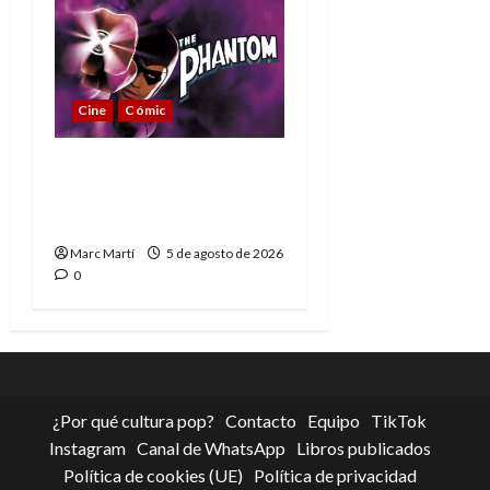
Cine
Cómic
The Phantom, 90 años
del héroe que nunca
muere
Marc Martí
5 de agosto de 2026
0
¿Por qué cultura pop?
Contacto
Equipo
TikTok
Instagram
Canal de WhatsApp
Libros publicados
Política de cookies (UE)
Política de privacidad