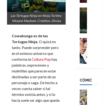
a
d
s
o
n
e
H
Cine
s
:
r
Cómic
o
d
Las Tortugas Ninja en Ninja Turtles:
Misceláne
B
-
m
e
Mutant Mayhem. Créditos: Divisa
V
r
M
b
l
e
a
a
r
h
n
n
n
e
é
Cowabunga es de las
g
d
:
Cine
s
r
Tortugas Ninja.
O quizá no
a
Crítica
N
B
E
o
tanto. Puede sorprender pero
d
C
e
r
x
e
en el extenso universo que
o
l
w
a
t
q
conforma la
Cultura Pop
hay
r
e
D
n
r
u
e
a
palabras, expresiones y
a
d
a
e
s
n
y
N
muletillas que parecen estar
o
n
:
e
,
e
r
destinadas a ser parte de un
u
D
CÓMIC
r
m
w
d
n
personaje o saga. De hecho a
o
:
e
D
i
c
veces cuesta saber si tal
o
R
j
a
Cine
n
a
término existía antes, y si lo
m
e
Cómic
o
y
a
m
hacía suele ser algo que queda
s
Literatura
s
r
,
r
u