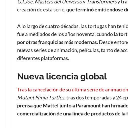
G.I.Joe,
Masters del Universo
y
Transformers
y tr
creación de esta serie, que
terminó emitiéndose dur
A lo largo de cuatro décadas, las tortugas han teni
fue a mediados de los años noventa, cuando
la tor
por otras franquicias más modernas.
Desde entonce
nuevas series de animación, películas, tanto de ac
diferentes plataformas.
Nueva licencia global
Tras la cancelación de su última serie de animació
Mutant Ninja Turtles
, tras dos temporadas y 24 e
prensa que Mattel junto a Paramount han firmado u
comercialización de una línea de productos de la 