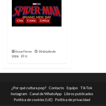
Cine
Cómic
Crítica
Spider-Man: Brand New
Day, mejor de lo
esperado
Oscar Ferrer
30 de julio de
2026
0
¿Por qué cultura pop?
Contacto
Equipo
TikTok
Instagram
Canal de WhatsApp
Libros publicados
Política de cookies (UE)
Política de privacidad