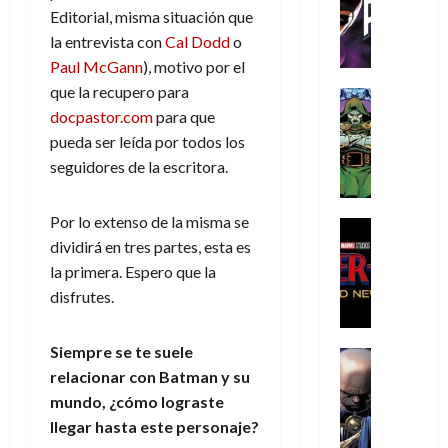
C
T
u
e
s
a
Editorial, misma situación que
de
h
h
a
r
p
r
agosto
la entrevista con
Cal Dodd
o
r
e
n
t
e
e
de
Paul McGann
), motivo por el
i
P
d
i
r
s
2026
que la recupero para
s
h
o
c
Cómic
a
u
0
t
a
Reseña
docpastor.com
para que
l
a
d
n
L
o
n
a
l
pueda ser leída por todos los
o
a
a
p
t
n
,
c
seguidores de la escritora.
t
h
o
o
f
o
30
r
e
m
s
ó
m
de
Por lo extenso de la misma se
a
r
,
t
Cine
r
julio
p
g
Cómic
dividirá en tres partes, esta es
N
9
a
m
de
l
Crítica
e
o
0
l
la primera. Espero que la
2026
u
e
S
d
l
a
g
l
disfrutes.
j
0
p
i
a
ñ
i
a
a
i
a
n
o
a
r
a
d
Siempre se te suele
d
Cómic
,
s
d
e
v
e
Reseña
relacionar con Batman y su
e
u
d
e
p
e
r
E
l
mundo, ¿cómo lograste
n
e
j
e
n
-
l
D
a
l
a
t
llegar hasta este personaje?
t
M
V
o
e
h
d