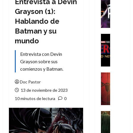
Entrevista a Devin
Cómic
T
Grayson (1):
h
Hablando de
e
P
Batman y su
h
Cine
mundo
a
Cómic
Crítica
n
Entrevista con Devin
S
t
p
Grayson sobre sus
o
i
m
comienzos y Batman.
d
,
Cine
e
Crítica
9
Doc Pastor
r
S
0
13 de noviembre de 2023
-
p
a
10 minutos de lectura
0
M
i
ñ
a
d
o
n
e
Cine
s
:
r
Cómic
d
Misceláne
B
-
e
V
r
M