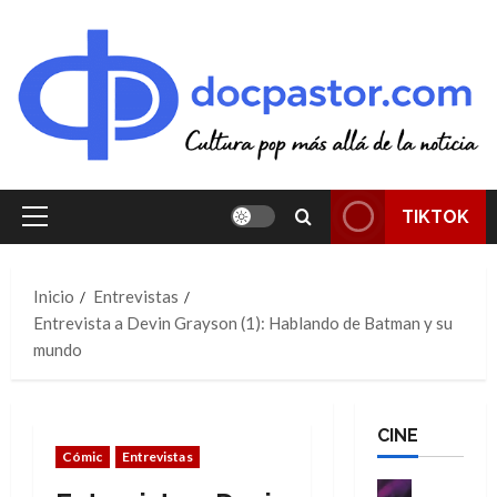
Saltar
al
contenido
TIKTOK
Menú
principal
Inicio
Entrevistas
Entrevista a Devin Grayson (1): Hablando de Batman y su
mundo
CINE
Cómic
Entrevistas
Cine