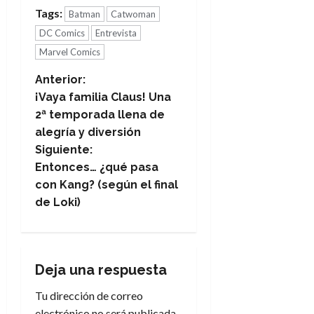
Tags:
Batman
Catwoman
DC Comics
Entrevista
Marvel Comics
N
Anterior:
¡Vaya familia Claus! Una
a
2ª temporada llena de
alegría y diversión
v
Siguiente:
e
Entonces… ¿qué pasa
con Kang? (según el final
g
de Loki)
a
c
Deja una respuesta
i
Tu dirección de correo
electrónico no será publicada.