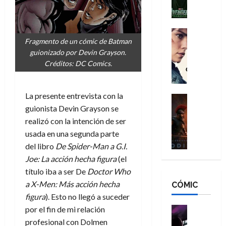
l
e
a
a
h
n
n
n
é
g
d
:
Cine
r
a
Fragmento de un cómic de Batman
Crítica
N
B
o
d
C
guionizado por Devin Grayson.
e
r
e
o
l
Créditos: DC Comics.
w
a
q
r
e
D
n
u
e
a
a
d
e
La presente entrevista con la
s
n
y
Cine
N
n
:
e
Crítica
guionista Devin Grayson se
,
e
u
L
D
r
m
realizó con la intención de ser
w
n
a
o
:
e
D
usada en una segunda parte
c
O
o
R
j
a
a
del libro
De Spider-Man a G.I.
d
m
e
o
y
m
Joe: La acción hecha figura
(el
i
s
s
r
,
u
título iba a ser De
Doctor Who
s
d
c
d
m
e
a X-Men: Más acción hecha
CÓMIC
e
a
a
e
a
r
a
y
figura
). Esto no llegó a suceder
t
l
d
e
d
o
e
por el fin de mi relación
o
Cine
u
e
c
v
Cómic
e
r
profesional con Dolmen
5