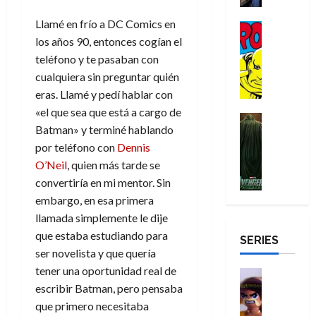
i
u
a
i
c
s
é
e
d
r
Llamé en frío a DC Comics en
n
g
Cómic
t
p
r
e
a
a
:
i
Reseña
los años 90, entonces cogían el
o
e
o
m
p
D
B
l
teléfono y te pasaban con
r
c
e
o
e
29
o
r
a
M
t
q
cualquiera sin preguntar quién
c
r
de
c
a
n
u
a
u
i
o
eras. Llamé y pedí hablar con
julio
t
n
t
e
c
e
o
f
de
«el que sea que está a cargo de
o
d
e
Cine
r
u
n
n
u
2026
Batman» y terminé hablando
r
Cómic
N
y
t
l
u
a
n
Misceláne
por teléfono con
Dennis
D
0
e
l
e
a
n
r
c
V
r
w
O’Neil
, quien más tarde se
a
,
r
c
i
e
o
D
s
convertiría en mi mentor. Sin
e
e
a
o
27
n
o
a
j
l
embargo, en esa primera
p
m
n
de
g
m
y
o
m
o
u
julio
a
llamada simplemente le dije
a
,
,
y
e
de
p
e
l
que estaba estudiando para
d
SERIES
e
m
a
2026
j
e
r
ser novelista y que quería
o
l
e
s
o
y
e
23
r
0
tener una oportunidad real de
e
j
o
Juguetes
r
a
de
e
x
Análisis
escribir Batman, pero pensaba
o
c
v
julio
5
s
Series
p
r
u
que primero necesitaba
i
de
de
22
:
H