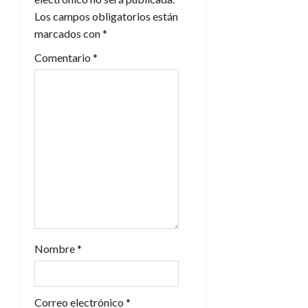
ó
Los campos obligatorios están
n
marcados con
*
Comentario
*
d
e
e
n
t
r
a
Nombre
*
d
a
Correo electrónico
*