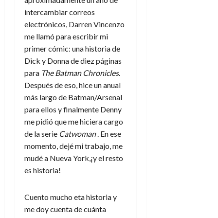
f
m
s
r
a
)
a
i
a
intercambiar correos
d
d
:
l
n
b
e
e
electrónicos, Darren Vincenzo
27
e
i
a
i
l
l
de
me llamó para escribir mi
l
p
l
l
a
a
julio
primer cómic: una historia de
o
s
d
i
l
de
W
Dick y Donna de diez páginas
r
i
e
2026
d
í
W
i
para
The Batman Chronicles
.
s
l
a
n
E
0
g
y
Después de eso, hice un anual
M
d
e
e
s
u
más largo de Batman/Arsenal
c
a
6
n
u
n
o
para ellos y finalmente Denny
de
y
p
d
m
agosto
me pidió que me hiciera cargo
3
e
u
i
o
de
de
de la serie
Catwoman
. En ese
l
n
a
2026
c
agosto
momento, dejé mi trabajo, me
d
t
l
de
o
0
mudé a Nueva York,¡y el resto
e
o
2026
n
s
d
es historia!
t
20
0
t
e
r
de
i
n
julio
a
Cuento mucho eta historia y
n
o
de
c
me doy cuenta de cuánta
o
r
2026
u