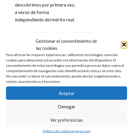
descubrimos por primera vez,
a veces de forma
independiente del mérito real.
En el caso de Batman, mi
Gestionar el consentimiento de
apego a él es tan profundo
las cookies
(pasé años haciendo que se
Para ofrecer las mejores experiencias, utilizamos tecnologías como las
moviera y poniendo palabras
cookies para almacenar y/o acceder a la información del dispositivo. El
en su boca, no necesito que
consentimiento de estas tecnologías nos permitirá procesar datos como el
comportamiento de navegación o las identificaciones únicas en este sitio.
otras personas lo recreen) que
No consentir o retirar el consentimiento, puede afectar negativamente a
me resulta difícil verlo
ciertas características y funciones.
interpretado por un actor
Aceptar
humano. Simplemente nunca
termina de estar bien. Pero
Denegar
Kevin Conroy en
Batman: The
Animated Series
me parece
Ver preferencias
perfecto; esa es la voz que
Política de cookies
Impressum
escuché por primera vez como