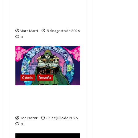
The Phantom, 90 años
del héroe que nunca
muere
Marc Martí
5 de agosto de 2026
0
Cómic
Reseña
La tragedia del Doctor
Muerte, el mejor
villano de Marvel
Doc Pastor
31 de julio de 2026
0