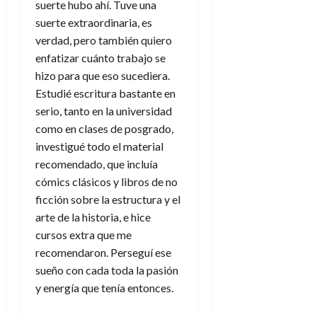
suerte hubo ahí. Tuve una
d
e
l
0
e
suerte extraordinaria, es
t
t
A
o
verdad, pero también quiero
u
p
r
enfatizar cuánto trabajo se
r
o
n
a
hizo para que eso sucediera.
c
o
Estudié escritura bastante en
a
9
serio, tanto en la universidad
l
8
de
como en clases de posgrado,
i
de
julio
investigué todo el material
p
julio
de
s
de
recomendado, que incluía
2026
2026
i
cómics clásicos y libros de no
0
s
ficción sobre la estructura y el
0
arte de la historia, e hice
7
cursos extra que me
de
recomendaron. Perseguí ese
julio
sueño con cada toda la pasión
de
2026
y energía que tenía entonces.
0