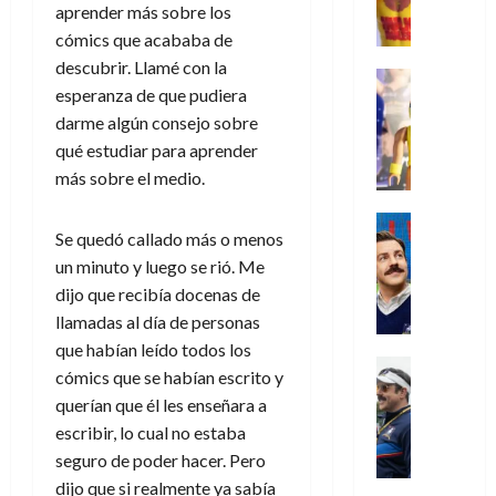
e
d
l
l
aprender más sobre los
2026
agosto
de
D
u
r
e
t
l
de
julio
cómics que acababa de
o
l
0
i
l
a
2026
a
de
descubrir. Llamé con la
o
k
m
o
Juguetes
s
2026
n
esperanza de que pudiera
0
m
H
Análisis
e
e
d
o
0
s
o
Series
darme algún consejo sobre
n
s
e
d
P
d
g
qué estudiar para aprender
t
p
l
e
l
a
a
o
e
a
más sobre el medio.
M
a
y
n
q
r
c
a
y
o
e
Series
u
a
i
r
Se quedó callado más o menos
m
c
n
Cine
e
d
e
v
o
Misceláne
un minuto y luego se rió. Me
u
P
a
o
n
e
C
b
a
l
dijo que recibía docenas de
n
c
l
u
i
n
a
t
llamadas al día de personas
i
30
a
l
d
y
i
a
que habían leído todos los
de
31
n
y
o
m
Crítica
c
julio
f
cómics que se habían escrito y
de
d
W
Series
l
o
de
i
i
julio
querían que él les enseñara a
o
T
W
a
b
2026
p
c
de
escribir, lo cual no estaba
l
e
E
n
i
ó
c
2026
0
a
d
R
seguro de poder hacer. Pero
o
l
a
i
c
L
0
a
s
:
dijo que si realmente ya sabía
l
ó