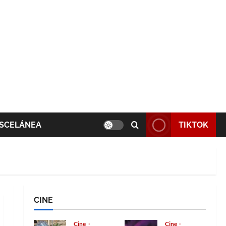
SCELÁNEA
TIKTOK
CINE
Cine
Cine