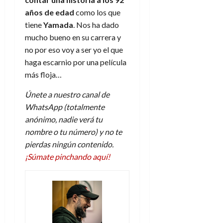
A
o
u
años de edad
como los que
p
r
r
o
tiene
Yamada
. Nos ha dado
n
a
c
o
mucho bueno en su carrera y
a
no por eso voy a ser yo el que
9
l
8
haga escarnio por una película
de
i
de
julio
más floja…
p
julio
de
s
de
2026
Únete a nuestro canal de
2026
i
WhatsApp (totalmente
0
s
0
anónimo, nadie verá tu
nombre o tu número) y no te
7
pierdas ningún contenido.
de
julio
¡Súmate pinchando aquí!
de
2026
0