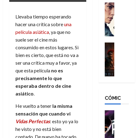
g
d
:
Cine
r
a
Crítica
N
B
o
Llevaba tiempo esperando
d
C
e
r
e
o
l
hacer una crítica sobre
una
w
a
q
r
e
D
película asiática
, ya que no
n
u
e
a
a
d
suele ser el cine más
e
s
n
y
Cine
N
n
consumido en estos lugares. Si
:
e
Crítica
,
e
u
bien es cierto, que está no va a
L
D
r
m
w
n
ser una crítica muy a favor, ya
a
o
:
e
D
c
que esta película
no es
O
o
R
j
a
a
d
m
precisamente lo que
e
o
y
m
i
s
s
esperaba dentro de cine
r
,
u
s
d
c
d
m
asiático
.
e
CÓMIC
e
a
a
e
a
r
a
y
t
He vuelto a tener
la misma
l
d
e
d
o
e
o
Cine
u
sensación que cuando vi
e
c
v
Cómic
e
r
Vidas Perfectas
: esto yo ya lo
5
C
T
u
e
s
a
he visto y no está bien
de
h
h
a
r
p
r
agosto
contado. De nuevo ha tocado