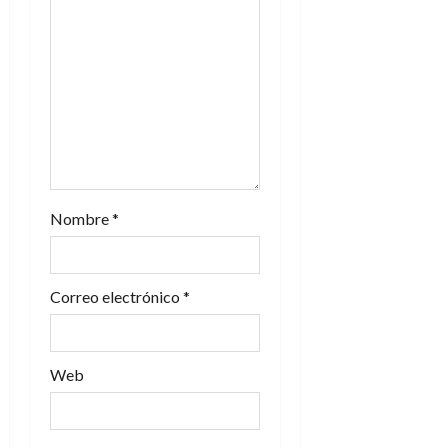
e
e
n
t
r
a
Nombre
*
d
Correo electrónico
*
a
s
Web