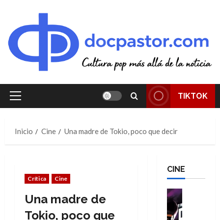
Saltar
al
contenido
TIKTOK
Menú
principal
Inicio
Cine
Una madre de Tokio, poco que decir
CINE
Crítica
Cine
Cine
Una madre de
Cómic
T
Tokio, poco que