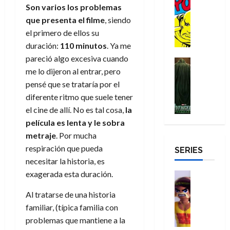
a
:
i
Reseña
Son varios los problemas
o
e
o
m
p
D
B
l
r
c
e
que presenta el filme
, siendo
o
e
29
o
r
a
M
t
q
c
r
el primero de ellos su
de
c
a
n
u
a
u
i
o
duración:
110 minutos
. Ya me
julio
t
n
t
e
c
e
o
f
de
pareció algo excesiva cuando
o
d
e
Cine
r
u
n
n
u
2026
me lo dijeron al entrar, pero
r
Cómic
N
y
t
l
u
a
n
Misceláne
D
0
e
pensé que se trataría por el
l
e
a
n
r
c
V
r
w
a
diferente ritmo que suele tener
,
r
c
i
e
o
D
s
e
el cine de allí. No es tal cosa,
la
e
a
o
27
n
o
a
j
l
p
m
n
película es lenta y le sobra
de
g
m
y
o
m
o
u
julio
a
metraje
. Por mucha
a
,
,
y
e
de
p
e
l
respiración que pueda
d
SERIES
e
m
a
2026
j
e
r
o
necesitar la historia, es
l
e
s
o
y
e
23
r
0
e
exagerada esta duración.
j
o
Juguetes
r
a
de
e
x
Análisis
o
c
v
julio
5
s
Al tratarse de una historia
Series
p
r
u
i
de
de
22
:
H
familiar, (típica familia con
e
d
l
l
2026
agosto
de
D
u
r
e
t
problemas que mantiene a la
l
de
julio
o
l
0