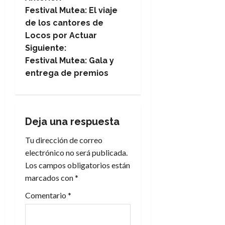
N
Festival Mutea: El viaje
a
de los cantores de
Locos por Actuar
v
Siguiente:
e
Festival Mutea: Gala y
entrega de premios
g
a
Deja una respuesta
c
Tu dirección de correo
i
electrónico no será publicada.
Los campos obligatorios están
ó
marcados con
*
n
Comentario
*
d