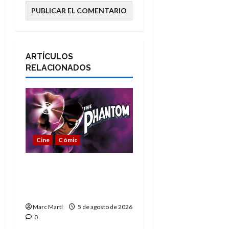
ARTÍCULOS
RELACIONADOS
Cine
Cómic
The Phantom, 90 años
del héroe que nunca
muere
Marc Martí
5 de agosto de 2026
0