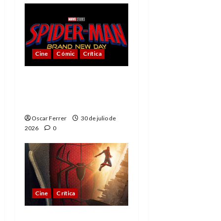
Cine
Cómic
Crítica
Spider-Man: Brand New
Day, mejor de lo
esperado
Oscar Ferrer
30 de julio de
2026
0
Cine
Crítica
Spider-Man: Brand New