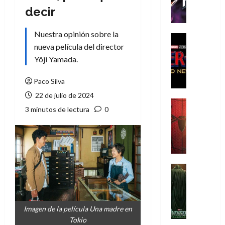
h
decir
e
P
Nuestra opinión sobre la
h
Cine
nueva película del director
a
Cómic
Crítica
n
Yôji Yamada.
S
t
p
o
Paco Silva
i
m
22 de julio de 2024
d
,
Cine
3 minutos de lectura
0
e
Crítica
9
r
S
0
-
p
a
M
i
ñ
a
d
o
n
e
Cine
s
:
r
Cómic
d
Misceláne
B
-
e
V
r
M
l
e
Imagen de la película Una madre en
a
a
h
n
Tokio
n
n
é