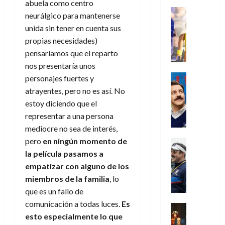
i
l
a
2026
abuela como centro
a
de
o
k
m
o
Juguetes
s
2026
n
neurálgico para mantenerse
0
m
H
Análisis
e
e
d
o
unida sin tener en cuenta sus
0
s
o
Series
n
s
e
d
propias necesidades)
P
d
g
t
p
l
e
l
a
a
pensaríamos que el reparto
o
e
a
M
a
y
n
nos presentaría unos
q
r
c
a
y
o
e
Series
u
a
personajes fuertes y
i
r
m
c
n
Cine
e
d
e
atrayentes, pero no es así. No
v
o
Misceláne
u
P
a
o
n
e
estoy diciendo que el
C
b
a
l
n
c
l
representar a una persona
u
i
n
a
t
i
30
a
mediocre no sea de interés,
l
d
y
i
a
de
31
n
y
pero
en ningún momento de
o
m
Crítica
c
julio
f
de
d
W
Series
l
o
la película pasamos a
de
i
i
julio
o
T
W
a
b
2026
p
empatizar con alguno de los
c
de
l
e
E
n
i
ó
c
2026
miembros de la familia
, lo
0
a
d
R
o
l
a
i
que es un fallo de
c
L
0
a
s
:
l
ó
comunicación a todas luces.
Es
u
a
w
t
u
Análisis
D
n
esto especialmente lo que
l
s
Cómic
:
a
n
o
d