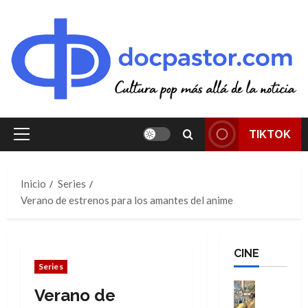
Saltar
al
contenido
TIKTOK
Menú
principal
Inicio
Series
Verano de estrenos para los amantes del anime
CINE
Series
Cine
Verano de
Cómic