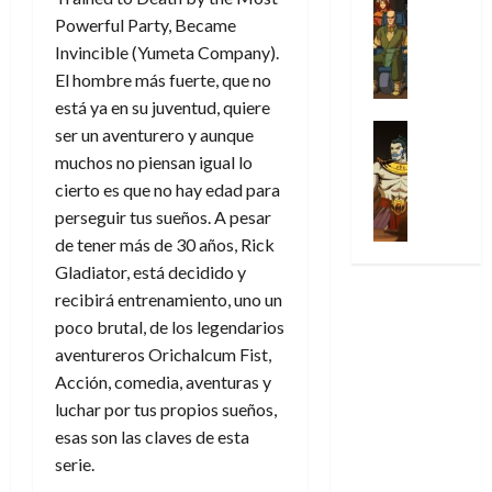
l
s
Cómic
:
n
de
i
i
julio
Powerful Party, Became
Series
t
s
p
h
2026
p
c
de
X
Invincible (Yumeta Company).
u
o
r
o
ó
c
2026
0
-
El hombre más fuerte, que no
r
:
i
m
a
i
M
0
a
e
m
está ya en su juventud, quiere
e
l
ó
e
p
l
e
Series
n
ser un aventurero y aunque
D
n
n
Análisis
o
o
r
a
o
muchos no piensan igual lo
d
’
Cómic
p
p
a
j
c
e
cierto es que no hay edad para
X
9
c
t
s
e
t
M
perseguir tus sueños. A pesar
-
7
o
i
i
a
o
a
M
de tener más de 30 años, Rick
(
n
m
m
u
r
r
e
2
Gladiator, está decidido y
q
i
p
n
E
v
n
×
u
s
recibirá entrenamiento, uno un
r
a
x
e
’
4
i
m
e
l
poco brutal, de los legendarios
t
l
9
)
s
o
s
e
r
aventureros
Orichalcum Fist,
7
:
t
y
i
y
a
Acción, comedia, aventuras y
30
(
A
ó
l
o
e
ñ
de
luchar por tus propios sueños,
2
p
l
a
n
n
o
julio
×
esas son las claves de esta
o
a
a
e
d
de
3
c
serie.
f
m
s
a
2026
29
)
a
i