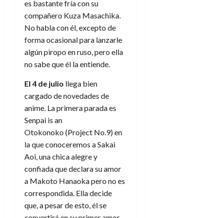
es bastante fría con su
e
t
t
A
o
compañero
Kuza Masachika.
u
p
r
No habla con él, excepto de
r
o
n
a
forma ocasional para lanzarle
c
o
algún piropo en ruso, pero ella
a
9
no sabe que él la entiende.
l
8
de
i
de
julio
El 4 de julio
llega bien
p
julio
de
cargado de novedades de
s
de
2026
anime. La primera parada es
2026
i
0
Senpai is an
s
0
Otokonoko (Project No.9) en
la que conoceremos a Sakai
7
de
Aoi, una chica alegre y
julio
confiada que declara su amor
de
a
Makoto Hanaoka pero no es
2026
correspondida. Ella decide
0
que, a pesar de esto, él se
convertirá en su primer amor.