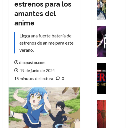
Literatura
estrenos para los
A
amantes del
m
í
anime
m
Cine
e
Cómic
Llega una fuerte batería de
g
T
estrenos de anime para este
u
h
verano.
s
e
t
P
docpastor.com
a
h
Cine
19 de junio de 2024
L
a
Cómic
Crítica
a
n
15 minutos de lectura
0
S
L
t
p
i
o
i
g
m
d
a
,
Cine
e
Crítica
d
9
r
S
e
0
-
p
l
a
M
i
o
ñ