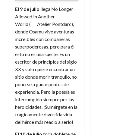
El 9 de julio
llega No Longer
Allowed In Another
World ( Atelier Pontdarc),
donde Osamu vive aventuras
increíbles con compañeras
superpoderosas, pero para él
esto no es una suerte. Es un
escritor de principios
del siglo
XX y solo quiere encontrar un
sitio donde morir tranquilo, no
ponerse a ganar puntos de
experiencia. Pero la poesía es
interrumpida siempre por las
heroicidades. ¡Sumérgete en la
trágicamente divertida vida
del héroe más reacio a serlo!
El 10 de julio
toca doblete de