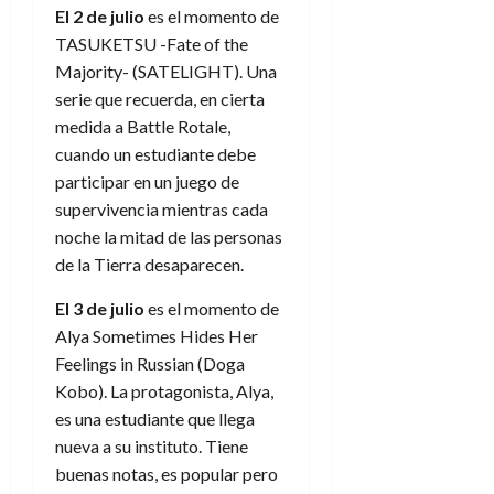
a
d
d
de
El 2 de julio
es el momento de
:
0
l
n
b
e
e
julio
e
i
TASUKETSU -Fate of the
a
i
l
l
de
l
p
Majority- (SATELIGHT). Una
l
l
a
2026
a
o
s
d
i
l
serie que recuerda, en cierta
W
0
r
i
e
d
í
W
medida a Battle Rotale,
i
s
l
a
n
E
cuando un estudiante debe
g
y
M
d
e
participar en un juego de
e
s
u
c
a
6
supervivencia mientras cada
n
u
n
o
de
y
noche la mitad de las personas
p
d
m
agosto
3
e
u
de la Tierra desaparecen.
i
o
de
de
l
n
a
2026
c
agosto
d
El 3 de julio
es el momento de
t
l
de
o
0
e
o
Alya Sometimes Hides Her
2026
n
s
d
Feelings in Russian (Doga
t
20
0
t
e
r
de
Kobo). La protagonista, Alya,
i
n
julio
a
es una estudiante que llega
n
o
de
c
nueva a su instituto. Tiene
o
r
2026
u
buenas notas, es popular pero
d
e
l
0