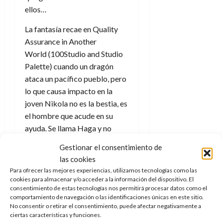
ellos…
La fantasía recae en
Quality
Assurance in Another
World (100Studio and Studio
Palette) c
uando un dragón
ataca un pacífico pueblo, pero
lo que causa impacto en la
joven Nikola no es la bestia, es
el hombre que acude en su
ayuda. Se llama Haga y no
parece de este mundo… ¡Y no
Gestionar el consentimiento de
lo es! En realidad todo su
las cookies
mundo es una ficción, un juego
Para ofrecer las mejores experiencias, utilizamos tecnologías como las
de realidad virtual y él es el
cookies para almacenar y/o acceder a la información del dispositivo. El
consentimiento de estas tecnologías nos permitirá procesar datos como el
encargado de resolver bugs.
comportamiento de navegación o las identificaciones únicas en este sitio.
Ella decidirá unirse a él en una
No consentir o retirar el consentimiento, puede afectar negativamente a
aventura para descubrir el
ciertas características y funciones.