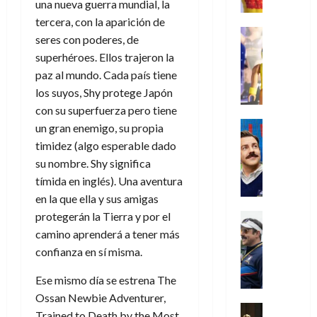
e
m
a
una nueva guerra mundial, la
2026
j
o
r
l
l
e
s
o
s
e
tercera, con la aparición de
23
0
k
e
j
o
Juguetes
r
(
seres con poderes, de
de
H
x
Análisis
o
c
v
p
julio
5
superhéroes. Ellos trajeron la
o
Series
p
r
u
i
a
de
de
P
paz al mundo. Cada país tiene
g
e
d
l
l
2026
r
agosto
l
a
los suyos, Shy protege Japón
r
e
t
l
t
de
a
0
n
i
l
con su superfuerza pero tiene
a
2026
a
e
y
e
m
o
Series
s
un gran enemigo, su propia
n
1
0
m
n
Cine
e
e
d
o
)
timidez (algo esperable dado
o
Misceláne
P
n
s
e
d
su nombre. Shy significa
C
b
l
t
p
l
e
7
tímida en inglés). Una aventura
u
i
a
o
e
a
M
de
a
en la que ella y sus amigas
l
y
q
r
c
a
agosto
n
y
m
protegerán la Tierra y por el
Crítica
u
a
i
de
r
d
W
Series
o
e
camino aprenderá a tener más
d
e
2026
v
o
T
W
b
a
o
n
confianza en sí misma.
e
l
0
e
E
i
n
c
l
a
d
R
l
Ese mismo día se estrena The
t
i
30
c
L
a
:
i
a
Ossan Newbie Adventurer,
de
31
u
a
w
u
Análisis
c
julio
f
Trained to Death by the Most
de