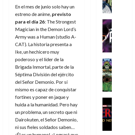
A
d
c
d
m
i
e
En el mes de junio solo hay un
m
a
a
e
a
o
r
í
estreno de anime,
previsto
y
t
l
d
s
e
m
o
e
para el día 26
: The Strongest
o
Cine
u
(
e
c
v
Cómic
e
r
Magician in the Demon Lord’s
p
5
g
T
u
e
s
a
a
Army was a Human (studio A-
de
u
h
a
r
p
r
r
agosto
CAT). La historia presenta a
s
e
n
t
e
e
t
de
Ike, un hechicero muy
t
P
d
i
r
s
2026
e
poderoso y el líder de la
a
h
o
c
Cómic
a
u
1
0
L
Brigada Inmortal, parte de la
a
Reseña
l
a
d
n
)
L
a
n
a
l
Séptima División del ejército
o
a
a
L
t
n
,
del Señor Demonio. Por sí
c
7
t
i
o
o
f
o
mismo es capaz de conquistar
30
de
r
g
m
s
ó
m
de
agosto
fortines y poner en jaque y
a
a
,
t
Cine
r
julio
p
de
huida a la humanidad. Pero hay
g
Cómic
d
9
a
m
de
2026
l
Crítica
un problema, un secreto que ni
e
e
0
l
2026
u
e
S
0
d
Dairokuten, el Señor Demonio,
l
a
g
l
j
0
p
i
o
ñ
i
ni sus fieles soldados saben…
a
a
i
a
s
o
a
r
¡Él es un humano! ¿Logrará que