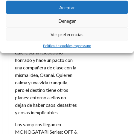
secreto de su mundo.
Aceptar
El 6 de julio
volvemos al
Denegar
instituto pero con vampiros.
En SHOSHIMIN: How to
Ver preferencias
Become Ordinary (Lapin
Track) Kobato decide que
Política de cookies
Impressum
quiere ser un ciudadano
honrado y hace un pacto con
una compañera de clase con la
misma idea, Osanai. Quieren
calma y una vida tranquila,
pero el destino tiene otros
planes: entorno a ellos no
dejan de haber caos, desastres
y cosas inexplicables.
Los vampiros llegan en
MONOGATARI Series: OFF &