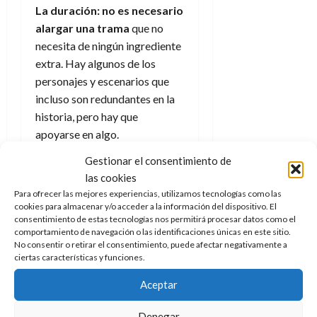
La duración:
no es necesario
alargar una trama
que no
necesita de ningún ingrediente
extra. Hay algunos de los
personajes y escenarios que
incluso son redundantes en la
historia, pero hay que
apoyarse en algo.
Gestionar el consentimiento de
las cookies
Haz clic para aceptar cookies
Para ofrecer las mejores experiencias, utilizamos tecnologías como las
de marketing y permitir este
cookies para almacenar y/o acceder a la información del dispositivo. El
contenido
consentimiento de estas tecnologías nos permitirá procesar datos como el
comportamiento de navegación o las identificaciones únicas en este sitio.
No consentir o retirar el consentimiento, puede afectar negativamente a
ciertas características y funciones.
Conclusión
Aceptar
La película
es entretenida si
tienes en cuenta su “mejor”
Denegar