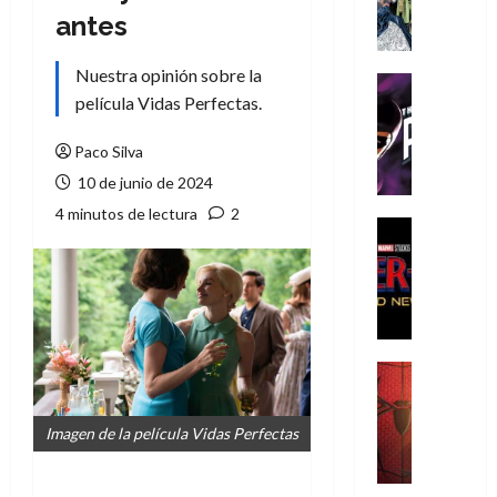
A
antes
m
í
Nuestra opinión sobre la
m
Cine
e
película Vidas Perfectas.
Cómic
g
T
u
h
Paco Silva
s
e
10 de junio de 2024
t
P
4 minutos de lectura
2
a
h
Cine
L
a
Cómic
Crítica
a
n
S
L
t
p
i
o
i
g
m
d
a
,
Cine
e
Crítica
d
9
r
S
e
0
Imagen de la película Vidas Perfectas
-
p
l
a
M
i
o
ñ
a
d
s
o