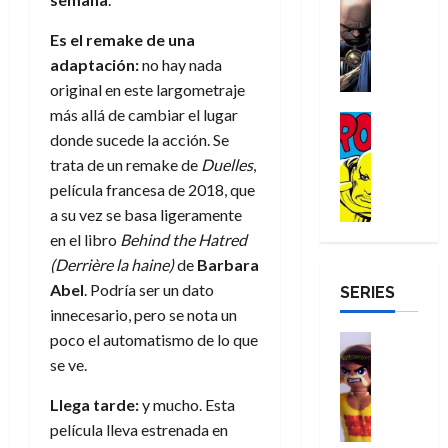
e
Reseña
e
o
d
e
p
e
r
E
l
m
e
j
e
Es el remake de una
n
-
l
D
b
l
a
t
t
adaptación:
no hay nada
M
V
o
r
h
d
i
u
original en este largometraje
a
i
c
e
é
e
d
r
más allá de cambiar el lugar
n
g
Cómic
t
s
r
e
a
a
:
donde sucede la acción. Se
i
Reseña
o
E
o
m
p
D
B
l
trata de un remake de
Duelles
,
r
x
e
o
e
29
o
r
a
M
t
película francesa de 2018, que
q
c
r
de
c
a
n
u
r
u
i
o
a su vez se basa ligeramente
julio
t
n
t
e
a
e
o
f
de
en el libro
Behind the Hatred
o
d
e
r
o
n
n
u
2026
(Derrière la haine)
de
Barbara
r
N
y
t
r
u
a
n
Abel
. Podría ser un dato
SERIES
D
0
e
l
e
d
n
r
c
r
innecesario, pero se nota un
w
a
,
i
c
i
o
D
s
poco el automatismo de lo que
Juguetes
e
n
a
o
27
o
a
j
Análisis
l
se ve.
a
m
n
de
Series
m
y
o
m
r
u
julio
a
H
,
,
y
Llega tarde:
y mucho. Esta
e
i
de
e
l
u
e
m
a
película lleva estrenada en
2026
j
o
r
l
l
e