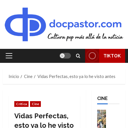
Saltar
al
contenido
TIKTOK
Menú
principal
Inicio
Cine
Vidas Perfectas, esto ya lo he visto antes
CINE
Crítica
Cine
Cine
Vidas Perfectas,
Cómic
Literatura
esto ya lo he visto