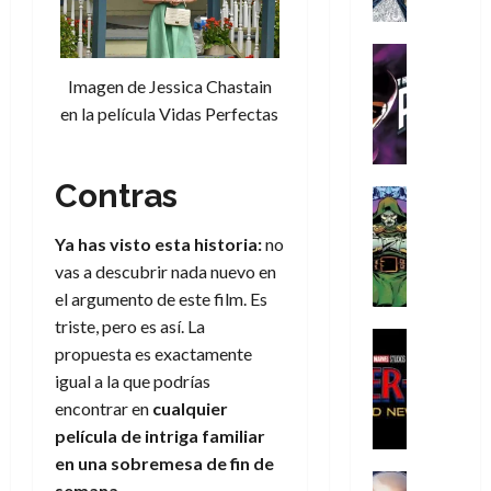
a
a
e
a
o
r
í
y
t
l
d
s
e
m
o
e
o
Cine
u
(
e
c
v
Cómic
e
r
p
Imagen de Jessica Chastain
5
g
T
u
e
s
a
a
de
en la película Vidas Perfectas
u
h
a
r
p
r
r
agosto
s
e
n
t
e
e
t
de
t
P
d
i
r
s
2026
e
Contras
a
h
o
c
Cómic
a
u
1
0
L
a
Reseña
l
a
d
n
)
L
a
n
a
l
Ya has visto esta historia:
no
o
a
a
L
t
n
,
vas a descubrir nada nuevo en
c
7
t
i
o
o
f
o
el argumento de este film. Es
30
de
r
g
m
s
ó
m
de
agosto
triste, pero es así. La
a
a
,
t
Cine
r
julio
p
de
propuesta es exactamente
g
Cómic
d
9
a
m
de
2026
l
Crítica
igual a la que podrías
e
e
0
l
2026
u
e
S
0
d
encontrar en
cualquier
l
a
g
l
j
0
p
i
o
ñ
i
película de intriga familiar
a
a
i
a
s
o
a
r
en una sobremesa de fin de
a
d
d
H
Cómic
s
d
e
v
semana
.