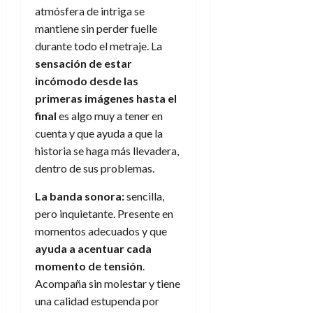
e
julio
e
i
atmósfera de intriga se
a
i
l
l
de
l
p
mantiene sin perder fuelle
l
l
a
2026
a
o
s
d
i
l
durante todo el metraje. La
W
0
r
i
e
d
í
W
sensación de estar
i
s
l
a
n
E
incómodo desde las
g
y
M
d
e
primeras imágenes hasta el
e
s
u
c
a
6
final
es algo muy a tener en
n
u
n
o
de
y
cuenta y que ayuda a que la
p
d
m
agosto
3
e
u
historia se haga más llevadera,
i
o
de
de
l
n
a
2026
c
dentro de sus problemas.
agosto
d
t
l
de
o
0
e
o
La banda sonora:
sencilla,
2026
n
s
d
pero inquietante. Presente en
t
20
0
t
e
r
de
momentos adecuados y que
i
n
julio
a
ayuda a acentuar cada
n
o
de
c
momento de tensión
.
o
r
2026
u
Acompaña sin molestar y tiene
d
e
l
0
una calidad estupenda por
e
t
t