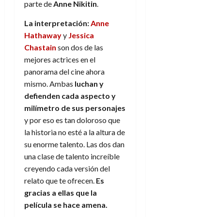
A
o
parte de
Anne Nikitin
.
u
p
r
r
La interpretación:
Anne
o
n
a
c
Hathaway
y
Jessica
o
a
Chastain
son dos de las
9
l
8
mejores actrices en el
de
i
de
julio
panorama del cine ahora
p
julio
de
mismo. Ambas
luchan y
s
de
2026
defienden cada aspecto y
2026
i
0
milímetro de sus personajes
s
0
y por eso es tan doloroso que
la historia no esté a la altura de
7
de
su enorme talento. Las dos dan
julio
una clase de talento increíble
de
creyendo cada versión del
2026
relato que te ofrecen.
Es
0
gracias a ellas que la
película se hace amena.