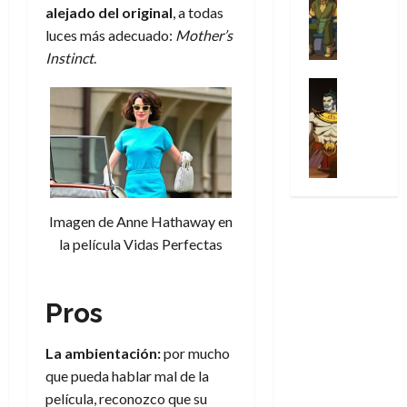
Series
t
s
p
h
2026
p
alejado del original
, a todas
c
de
X
u
o
r
o
ó
c
2026
luces más adecuado:
Mother’s
0
-
r
:
i
m
a
i
Instinct
.
M
0
a
e
m
e
l
ó
e
p
l
e
Series
n
D
n
n
Análisis
o
o
r
a
o
d
’
Cómic
p
p
a
j
c
e
X
9
c
t
s
e
t
M
-
7
o
i
i
a
o
a
M
(
n
m
m
u
r
r
e
2
q
i
p
n
E
v
n
×
Imagen de Anne Hathaway en
u
s
r
a
x
e
’
4
la película Vidas Perfectas
i
m
e
l
t
l
9
)
s
o
s
e
r
7
:
t
y
i
y
a
30
(
A
ó
l
Pros
o
e
ñ
de
2
p
l
a
n
n
o
julio
×
o
a
a
e
d
de
La ambientación:
por mucho
3
c
f
m
s
a
2026
29
que pueda hablar mal de la
)
a
i
a
d
d
de
película, reconozco que su
:
0
l
n
b
e