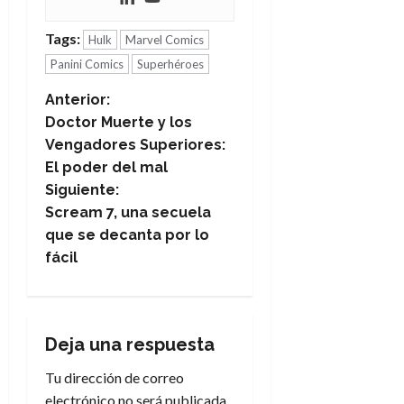
Tags:
Hulk
Marvel Comics
Panini Comics
Superhéroes
N
Anterior:
Doctor Muerte y los
a
Vengadores Superiores:
El poder del mal
v
Siguiente:
e
Scream 7, una secuela
que se decanta por lo
g
fácil
a
c
Deja una respuesta
i
Tu dirección de correo
electrónico no será publicada.