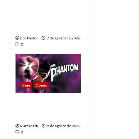
A mí me gusta La Liga
de los Hombres
Extraordinarios (parte
1)
Doc Pastor
7 de agosto de 2026
0
Cine
Cómic
The Phantom, 90 años
del héroe que nunca
muere
Marc Martí
5 de agosto de 2026
0