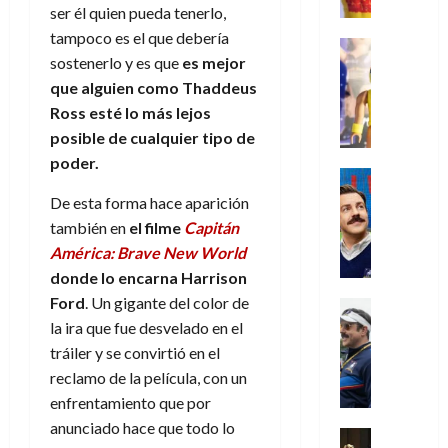
e
m
a
2026
j
o
r
ser él quien pueda tenerlo,
l
l
e
s
o
s
e
23
tampoco es el que debería
0
k
e
j
o
Juguetes
r
(
de
sostenerlo y es que
es mejor
H
x
Análisis
o
c
v
p
julio
5
o
Series
que alguien como Thaddeus
p
r
u
i
a
de
de
P
g
e
d
l
Ross esté lo más lejos
l
2026
r
agosto
l
a
r
e
t
posible de
cualquier tipo de
l
t
de
a
0
n
i
l
a
2026
a
e
poder.
y
e
m
o
Series
s
n
1
0
m
n
Cine
e
e
d
De esta forma hace aparición
o
)
o
Misceláne
P
n
s
e
d
también en
el filme
Capitán
C
b
l
t
p
l
e
América: Brave New World
7
u
i
a
o
e
a
M
de
donde lo encarna
Harrison
a
l
y
q
r
c
a
agosto
n
Ford
. Un gigante del color de
y
m
Crítica
u
a
i
de
r
d
W
Series
o
la ira que fue desvelado en el
e
d
e
2026
v
o
T
W
b
a
tráiler y se convirtió en el
o
n
e
l
0
e
E
i
n
c
reclamo de la película, con un
l
a
d
R
l
t
i
30
enfrentamiento que por
c
L
a
:
i
a
de
anunciado hace que todo lo
31
u
a
w
u
Análisis
c
julio
f
de