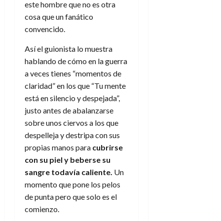
e
este hombre que no es otra
t
t
A
o
cosa que un fanático
u
p
r
r
convencido.
o
n
a
c
o
Así el guionista lo muestra
a
hablando de cómo en la guerra
9
l
8
a veces tienes “momentos de
de
i
de
julio
claridad” en los que “Tu mente
p
julio
de
está en silencio y despejada”,
s
de
2026
justo antes de abalanzarse
2026
i
0
sobre unos ciervos a los que
s
0
despelleja y destripa con sus
7
propias manos para
cubrirse
de
con su piel y beberse su
julio
sangre todavía caliente.
Un
de
momento que pone los pelos
2026
de punta pero que solo es el
0
comienzo.