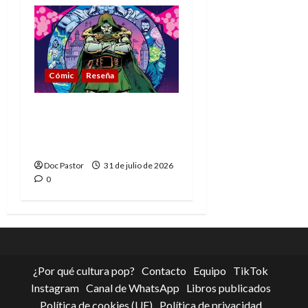
Cómic
Reseña
La tragedia del Doctor
Muerte, el mejor
villano de Marvel
Doc Pastor
31 de julio de 2026
0
¿Por qué cultura pop?
Contacto
Equipo
TikTok
Instagram
Canal de WhatsApp
Libros publicados
Política de cookies (UE)
Política de privacidad