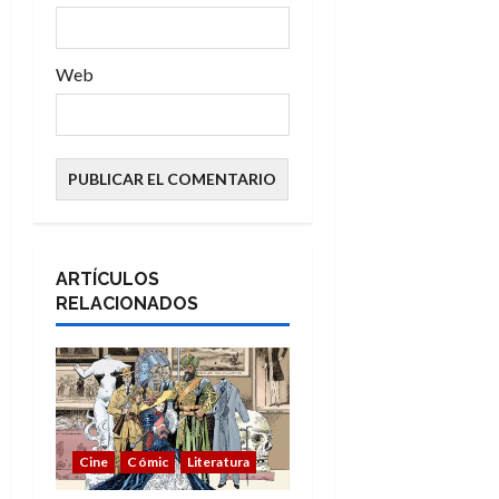
s
Web
ARTÍCULOS
RELACIONADOS
Cine
Cómic
Literatura