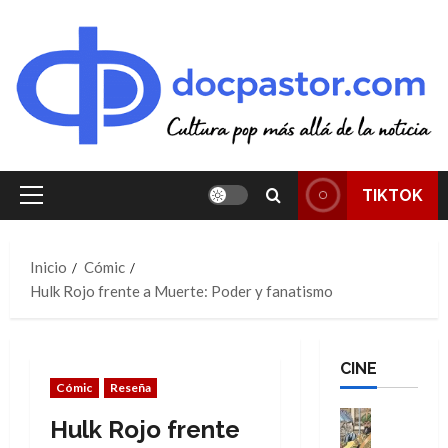
Saltar
al
contenido
TIKTOK
Menú
principal
Inicio
Cómic
Hulk Rojo frente a Muerte: Poder y fanatismo
CINE
Cómic
Reseña
Cine
Hulk Rojo frente
Cómic