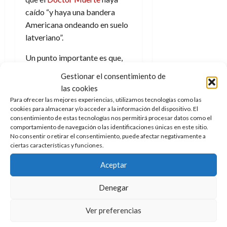
caído “y haya una bandera
Americana ondeando en suelo
latveriano”.
Un punto importante es que,
como parece suceder
Gestionar el consentimiento de
bastante a menudo,
confunde
las cookies
América con los Estados
Para ofrecer las mejores experiencias, utilizamos tecnologías como las
Unidos de América.
América
cookies para almacenar y/o acceder a la información del dispositivo. El
consentimiento de estas tecnologías nos permitirá procesar datos como el
es todo un continente, el
comportamiento de navegación o las identificaciones únicas en este sitio.
segundo más grande de
No consentir o retirar el consentimiento, puede afectar negativamente a
ciertas características y funciones.
nuestro planeta, conformado
por un total de 35 países,
Aceptar
además de territorios que
pertenecen a la Unión
Denegar
Europea, pero la realidad es
una cosa y lo que se piensa
Ver preferencias
otra. Para él, como para