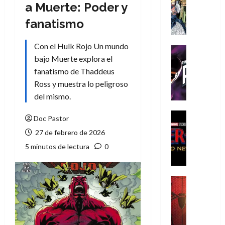
Literatura
a Muerte: Poder y
A
fanatismo
m
í
Con el Hulk Rojo Un mundo
m
Cine
e
bajo Muerte explora el
Cómic
g
T
fanatismo de Thaddeus
u
h
Ross y muestra lo peligroso
s
e
del mismo.
t
P
a
h
Cine
Doc Pastor
L
a
Cómic
27 de febrero de 2026
Crítica
a
n
S
L
5 minutos de lectura
0
t
p
i
o
i
g
m
d
a
,
Cine
e
Crítica
d
9
r
S
e
0
-
p
l
a
M
i
o
ñ