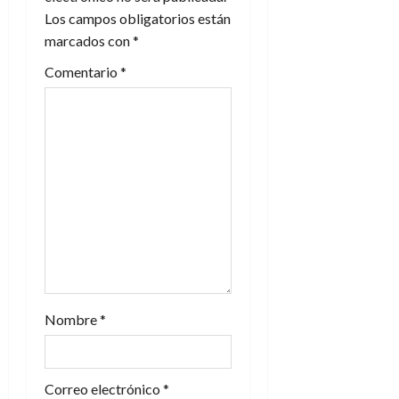
ó
Los campos obligatorios están
n
marcados con
*
Comentario
*
d
e
e
n
t
r
a
Nombre
*
d
a
Correo electrónico
*