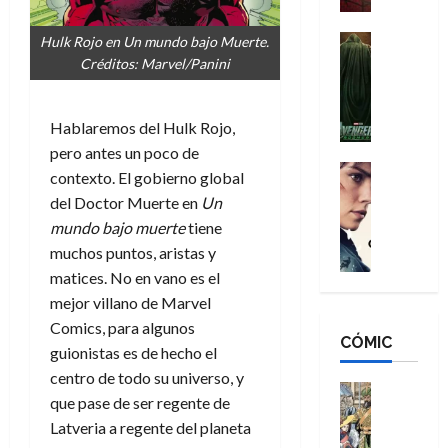
a
d
s
o
n
e
H
Cine
s
Hulk Rojo en Un mundo bajo Muerte.
:
r
Cómic
o
d
Créditos: Marvel/Panini
Misceláne
B
-
m
e
V
r
M
b
l
e
a
a
Hablaremos del Hulk Rojo,
r
h
n
n
n
e
é
pero antes un poco de
g
d
:
Cine
s
r
contexto. El gobierno global
a
Crítica
N
B
E
o
del Doctor Muerte en
Un
d
C
e
r
x
e
mundo bajo muerte
tiene
o
l
w
a
t
q
muchos puntos, aristas y
r
e
D
n
r
u
e
a
matices. No en vano es el
a
d
a
e
s
n
y
N
mejor villano de Marvel
o
n
:
e
,
e
r
Comics, para algunos
u
D
CÓMIC
r
m
w
d
n
guionistas es de hecho el
o
:
e
D
i
c
centro de todo su universo, y
o
R
j
a
Cine
n
a
que pase de ser regente de
m
e
Cómic
o
y
a
m
Latveria a regente del planeta
s
Literatura
s
r
,
r
u