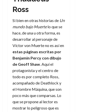
a
d
d
de
:
0
l
n
b
e
e
julio
Ross
e
i
a
i
l
l
de
l
p
l
l
a
2026
a
o
Si bien en otras historias de
Un
s
d
i
l
W
0
r
i
mundo bajo Muerte
lo que se
e
d
í
W
i
s
l
hace, de una u otra forma, es
a
n
E
g
y
M
d
e
desarrollar al personaje de
e
s
u
c
a
Víctor von Muerte no es así en
6
n
u
n
o
de
estas páginas
escritas por
y
p
d
m
agosto
3
Benjamin Percy
con dibujo
e
u
i
o
de
de
de
Geoff Shaw
. Aquí el
l
n
a
2026
c
agosto
d
t
protagonista y el centro de
l
de
o
0
e
o
2026
todo es por completo Ross,
n
s
d
t
acompañado de Deathlock y
20
0
t
e
r
de
el Hombre Máquina, que son
i
n
julio
a
poco más que comparsas. Lo
n
o
de
c
que se propone al lector es
o
r
2026
u
mostrar lo peligroso que es
d
e
l
0