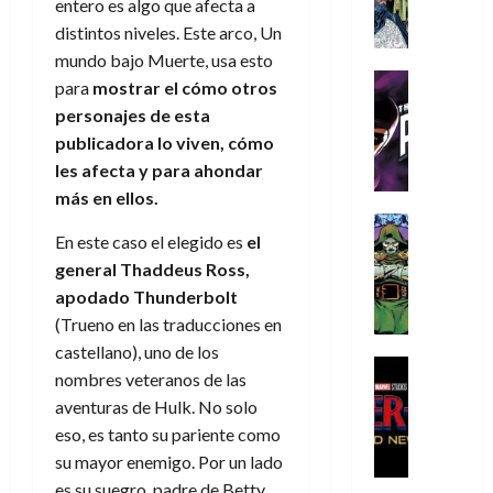
A
d
c
entero es algo que afecta a
d
m
i
e
m
a
a
e
distintos niveles. Este arco, Un
a
o
r
í
y
t
l
d
mundo bajo Muerte, usa esto
s
e
m
o
e
o
Cine
u
(
para
mostrar el cómo otros
e
c
v
Cómic
e
r
p
personajes de esta
5
g
T
u
e
s
a
a
de
publicadora lo viven, cómo
u
h
a
r
p
r
r
agosto
les afecta y para ahondar
s
e
n
t
e
e
t
de
t
P
d
más en ellos.
i
r
s
2026
e
a
h
o
c
Cómic
a
u
1
0
En este caso el elegido es
el
L
a
Reseña
l
a
d
n
)
L
a
n
general Thaddeus Ross,
a
l
o
a
a
L
t
n
,
apodado Thunderbolt
c
7
t
i
o
o
f
o
(Trueno en las traducciones en
30
de
r
g
m
s
ó
m
de
castellano), uno de los
agosto
a
a
,
t
Cine
r
julio
p
de
nombres veteranos de las
g
Cómic
d
9
a
m
de
2026
l
aventuras de Hulk. No solo
Crítica
e
e
0
l
2026
u
e
S
0
eso, es tanto su pariente como
d
l
a
g
l
j
0
p
i
o
su mayor enemigo. Por un lado
ñ
i
a
a
i
a
s
o
a
r
es su suegro, padre de Betty