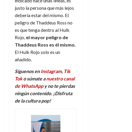
indicado hace unas líneas, es
justo la persona que más lejos
debería estar del mismo. El
peligro de Thaddeus Ross no
es que tenga dentro al Hulk
Rojo,
el mayor peligro de
Thaddeus Ross es él mismo.
El Hulk Rojo solo es un
añadido.
Síguenos en
Instagram
,
Tik
Tok
o súmate a
nuestro canal
de WhatsApp
y no te pierdas
ningún contenido. ¡Disfruta
de la
c
ultura
p
op!