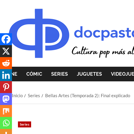
Saltar
al
contenido
CINE
CÓMIC
SERIES
JUGUETES
VIDEOJU
Inicio
Series
Bellas Artes (Temporada 2): Final explicado
Series