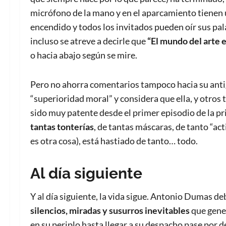
micrófono de la mano y en el aparcamiento tienen 
encendido y todos los invitados pueden oír sus pal
incluso se atreve a decirle que
“El mundo del arte 
o hacia abajo según se mire.
Pero no ahorra comentarios tampoco hacia su antig
“superioridad moral” y considera que ella, y otros t
sido muy patente desde el primer episodio de la 
tantas tonterías
, de tantas máscaras, de tanto “ac
es otra cosa), está hastiado de tanto… todo.
Al día siguiente
Y al día siguiente, la vida sigue. Antonio Dumas d
silencios, miradas y susurros inevitables
que gener
en su periplo hasta llegar a su despacho pase por de