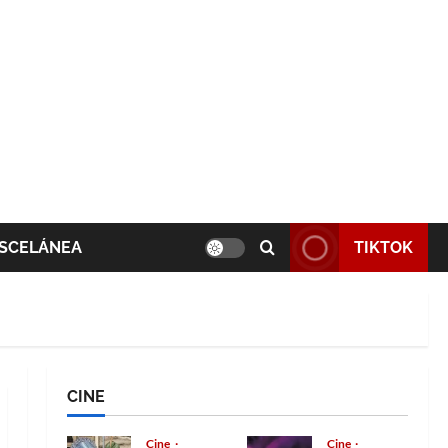
SCELÁNEA
TIKTOK
CINE
Cine
Cine