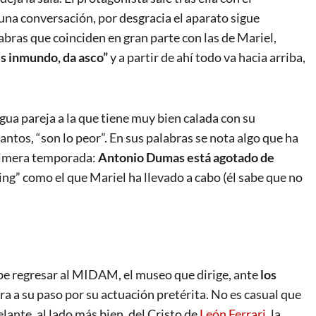
una conversación, por desgracia el aparato sigue
abras que coinciden en gran parte con las de Mariel,
es inmundo, da asco”
y a partir de ahí todo va hacia arriba,
ua pareja a la que tiene muy bien calada con su
antos, “son lo peor”. En sus palabras se nota algo que ha
primera temporada:
Antonio Dumas está agotado de
ting” como el que Mariel ha llevado a cabo (él sabe que no
ebe regresar al MIDAM, el museo que dirige, ante
los
a a su paso por su actuación pretérita. No es casual que
lante, al lado más bien, del Cristo de
León Ferrari
, la