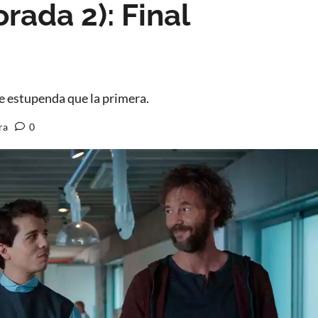
rada 2): Final
e estupenda que la primera.
ra
0