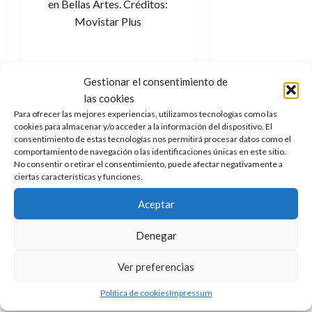
en Bellas Artes. Créditos:
Movistar Plus
El talento de
Gestionar el consentimiento de
Oscar
las cookies
Para ofrecer las mejores experiencias, utilizamos tecnologías como las
Martínez
cookies para almacenar y/o acceder a la información del dispositivo. El
consentimiento de estas tecnologías nos permitirá procesar datos como el
comportamiento de navegación o las identificaciones únicas en este sitio.
Y Oscar Martínez, claro. Este
No consentir o retirar el consentimiento, puede afectar negativamente a
ciertas características y funciones.
actor argentino (al que has de
ver en
El cuento de las
Aceptar
comadrejas
) da vida a Antonio
Dumas el actual director del
Denegar
museo, que empezó su
Ver preferencias
andadura en el mismo en la
temporada previa, que como
Política de cookies
Impressum
suele decirse (o al menos se