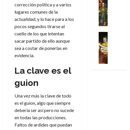
l
s
Cómic
:
n
de
i
corrección política y a varios
i
julio
Series
t
s
p
h
2026
p
c
lugares comunes de la
de
X
u
o
r
o
ó
c
2026
actualidad, y lo hace para a los
0
-
r
:
i
m
a
i
pocos segundos tirarse al
M
0
a
e
m
e
l
ó
e
cuello de los que intentan
p
l
e
Series
n
D
n
n
Análisis
o
o
sacar partido de ello aunque
r
a
o
d
’
Cómic
p
p
a
j
sea a costar de ponerlas en
c
e
X
9
c
t
s
e
t
evidencia.
M
-
7
o
i
i
a
o
a
M
(
n
m
m
u
r
La clave es el
r
e
2
q
i
p
n
E
v
n
×
u
s
r
a
guion
x
e
’
4
i
m
e
l
t
l
9
)
s
o
s
e
r
Una vez más la clave de todo
7
:
t
y
i
y
a
30
(
es el guion, algo que siempre
A
ó
l
o
e
ñ
de
2
p
debería ser así pero no sucede
l
a
n
n
o
julio
×
o
a
a
en todas las producciones.
e
d
de
3
c
f
m
s
a
Faltos de ardides que puedan
2026
29
)
a
i