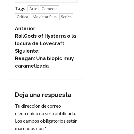
Tags:
Arte
Comedia
Crítica
Movistar Plus
Series
N
Anterior:
RailGods of Hysterra o la
a
locura de Lovecraft
Siguiente:
v
Reagan: Una biopic muy
e
caramelizada
g
a
Deja una respuesta
c
Tu dirección de correo
electrónico no será publicada.
i
Los campos obligatorios están
marcados con
*
ó