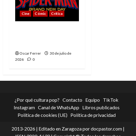
Cine
Cómic
Crítica
Spider-Man: Brand New
Day, mejor de lo
esperado
Oscar Ferrer
30 de julio de
2026
0
¿Por qué cultura pop?
Contacto
Equipo
TikTok
Instagram
Canal de WhatsApp
Libros publicados
Política de cookies (UE)
Política de privacidad
2013-2026 | Editado en Zaragoza por docpastor.com |