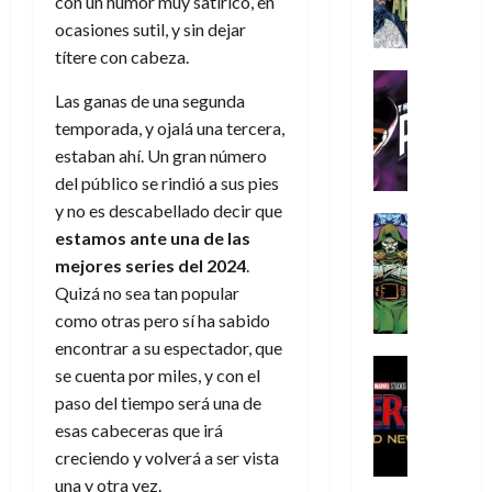
A
con un humor muy satírico, en
d
c
d
m
i
e
m
a
a
ocasiones sutil, y sin dejar
e
a
o
r
í
y
t
l
títere con cabeza.
d
s
e
m
o
e
o
Cine
u
(
e
c
Las ganas de una segunda
v
Cómic
e
r
p
5
g
T
u
e
temporada, y ojalá una tercera,
s
a
a
de
u
h
a
r
p
r
estaban ahí. Un gran número
r
agosto
s
e
n
t
e
e
t
de
del público se rindió a sus pies
t
P
d
i
r
s
2026
e
y no es descabellado decir que
a
h
o
c
Cómic
a
u
1
estamos ante una de las
0
L
a
Reseña
l
a
d
n
)
mejores series del 2024
.
L
a
n
a
l
o
a
a
L
t
Quizá no sea tan popular
n
,
c
7
t
i
o
o
f
como otras pero sí ha sabido
o
30
de
r
g
m
s
ó
m
encontrar a su espectador, que
de
agosto
a
a
,
t
Cine
r
julio
p
de
se cuenta por miles, y con el
g
Cómic
d
9
a
m
de
2026
l
paso del tiempo será una de
Crítica
e
e
0
l
2026
u
e
S
esas cabeceras que irá
0
d
l
a
g
l
j
0
p
creciendo y volverá a ser vista
i
o
ñ
i
a
a
i
a
s
una y otra vez.
o
a
r