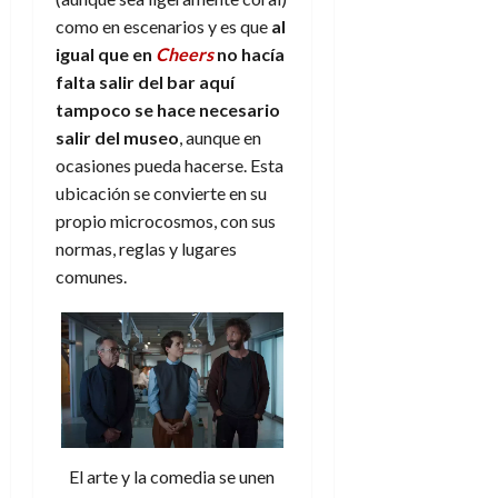
e
t
t
como en escenarios y es que
al
A
o
u
igual que en
Cheers
no hacía
p
r
r
o
falta salir del bar aquí
n
a
c
o
tampoco se hace necesario
a
salir del museo
, aunque en
9
l
8
ocasiones pueda hacerse. Esta
de
i
de
julio
ubicación se convierte en su
p
julio
de
propio microcosmos, con sus
s
de
2026
normas, reglas y lugares
2026
i
0
comunes.
s
0
7
de
julio
de
2026
0
El arte y la comedia se unen