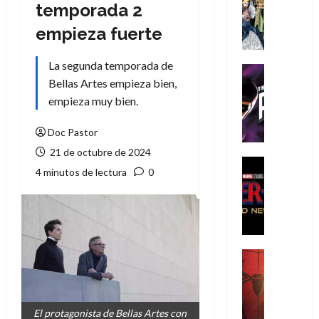
Literatura
temporada 2
A
empieza fuerte
m
í
La segunda temporada de
m
Cine
e
Bellas Artes empieza bien,
Cómic
g
T
empieza muy bien.
u
h
s
e
Doc Pastor
t
P
21 de octubre de 2024
a
h
Cine
4 minutos de lectura
0
L
a
Cómic
Crítica
a
n
S
L
t
p
i
o
i
g
m
d
a
,
Cine
e
Crítica
d
9
r
S
e
0
-
p
l
a
El protagonista de Bellas Artes con
M
i
o
ñ