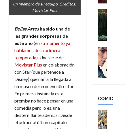
un miembro de su equipo. Créditos:
a
d
s
o
Movistar Plus
n
e
H
Cine
s
:
r
Cómic
o
d
Misceláne
B
-
m
e
V
Bellas Artes
ha sido una de
r
M
b
l
e
las grandes sorpresas de
a
a
r
h
n
n
n
este año
(
en su momento ya
e
é
g
d
:
Cine
s
r
hablamos de la primera
a
Crítica
N
B
E
o
temporada
). Una serie de
d
C
e
r
x
e
Movistar Plus
en colaboración
o
l
w
a
t
q
con Star (que pertenece a
r
e
D
n
r
u
Disney) que narra la llegada a
e
a
a
d
a
e
s
n
un museo de un nuevo director.
y
N
o
n
:
e
,
e
En primera instancia esta
r
u
D
CÓMIC
r
m
w
d
premisa no hace pensar en una
n
o
:
e
D
i
c
comedia pero lo es, una
o
R
j
a
Cine
n
a
desternillante además. Desde
m
e
Cómic
o
y
a
m
el primer al último capítulo
s
Literatura
s
r
,
r
u