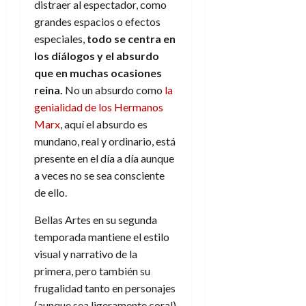
a
d
d
distraer al espectador, como
de
:
0
l
n
b
e
e
julio
grandes espacios o efectos
e
i
a
i
l
l
de
especiales,
todo se centra en
l
p
l
l
a
2026
a
o
los diálogos y el absurdo
s
d
i
l
W
0
r
i
que en muchas ocasiones
e
d
í
W
i
s
l
reina.
No un absurdo como
la
a
n
E
g
y
M
d
e
genialidad de los Hermanos
e
s
u
c
a
Marx
, aquí el absurdo es
6
n
u
n
o
de
mundano, real y ordinario, está
y
p
d
m
agosto
3
presente en el día a día aunque
e
u
i
o
de
de
a veces no se sea consciente
l
n
a
2026
c
agosto
d
t
de ello.
l
de
o
0
e
o
2026
n
Bellas Artes en su segunda
s
d
t
20
0
t
temporada mantiene el estilo
e
r
de
i
n
visual y narrativo de la
julio
a
n
o
de
c
primera, pero también su
o
r
2026
u
frugalidad tanto en personajes
d
e
l
(aunque sea ligeramente coral)
0