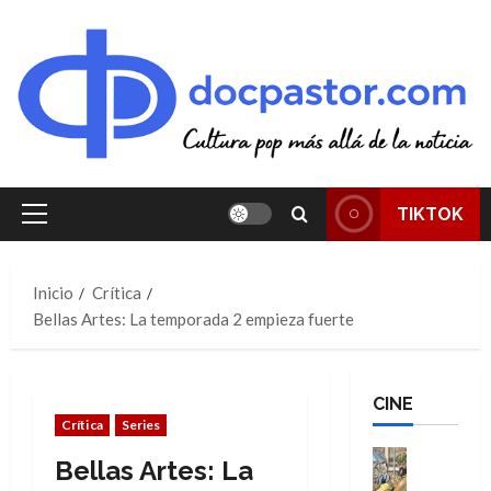
Saltar
al
contenido
TIKTOK
Menú
principal
Inicio
Crítica
Bellas Artes: La temporada 2 empieza fuerte
CINE
Crítica
Series
Cine
Bellas Artes: La
Cómic