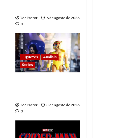
homenaje a una
leyenda de la WWE
Doc Pastor
6 de agosto de 2026
0
Juguetes
Análisis
Series
Playmobil y WWE Raw:
primeras impresiones
de la línea
Doc Pastor
3 de agosto de 2026
0