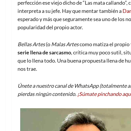
perfección ese viejo dicho de “Las mata callando”, 
interpreta a su jefe. Hay que mentar también a
Dan
esperado y más que seguramente sea uno de los no
popularidad del propio actor.
Bellas Artes
(o
Malas Artes
como matiza el propio t
serie llena de sarcasmo
, crítica muy poco sutil, s
que lo llena todo. Una buena propuesta llena de hu
nos trae.
Únete a nuestro canal de WhatsApp (totalmente an
pierdas ningún contenido.
¡Súmate pinchando aqu