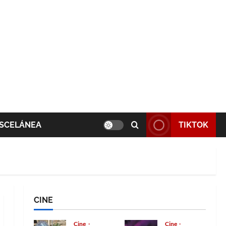
SCELÁNEA
TIKTOK
CINE
Cine
Cine