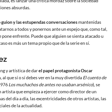
lada, es lanzar una crítica mordaz sobre la sociedad
siones absurdas.
o guion y las estupendas conversaciones
mantenidas
atarnos a todos y ponernos ante un espejo que, como tal,
le pone enfrente. Puede que alguien se sienta atacado u
 caso es más un tema propio que de la serie en sí.
ez
g y artística de dar
el papel protagonista Oscar
, al que sí o sí debes ver en la muy divertida
El cuento de
 1976
Los muchachos de antes no usaban arsénico
), se
 artista que empieza a ejercer como director de un
s del día a día, las excentricidades de otros artistas, las
ciales de la actualidad.