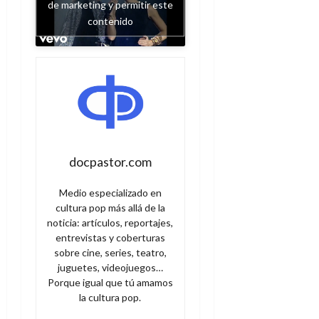
e
de marketing y permitir este
t
t
A
contenido
o
u
p
r
r
o
n
a
c
o
a
9
l
8
de
i
de
julio
p
julio
de
s
de
2026
docpastor.com
2026
i
0
s
0
Medio especializado en
cultura pop más allá de la
7
noticia: artículos, reportajes,
de
entrevistas y coberturas
julio
sobre cine, series, teatro,
de
juguetes, videojuegos…
2026
Porque igual que tú amamos
0
la cultura pop.