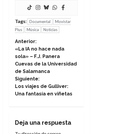
Tags:
Documental
Movistar
Plus
Música
Noticias
N
Anterior:
«La IA no hace nada
a
sola» – F.J. Panera
Cuevas de la Universidad
v
de Salamanca
e
Siguiente:
Los viajes de Gulliver:
g
Una fantasía en viñetas
a
c
Deja una respuesta
i
Tu dirección de correo