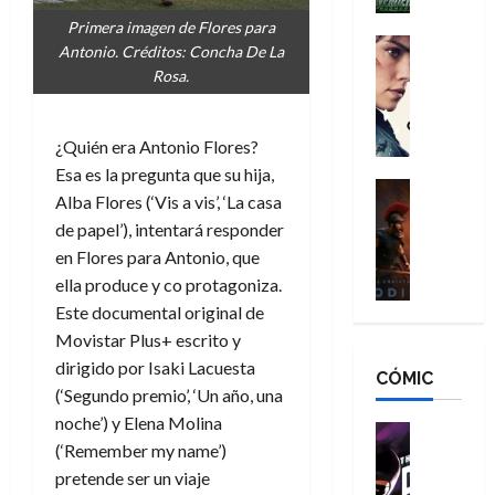
h
n
n
n
é
Primera imagen de Flores para
g
d
:
Cine
r
Antonio. Créditos: Concha De La
a
Crítica
N
B
o
Rosa.
d
C
e
r
e
o
l
w
a
q
r
e
D
n
u
¿Quién era Antonio Flores?
e
a
a
d
e
Esa es la pregunta que su hija,
s
n
y
Cine
N
n
Alba Flores (‘Vis a vis’, ‘La casa
:
e
Crítica
,
e
u
de papel’), intentará responder
L
D
r
m
w
n
a
en Flores para Antonio, que
o
:
e
D
c
O
o
R
ella produce y co protagoniza.
j
a
a
d
m
e
o
y
Este documental original de
m
i
s
s
r
,
Movistar Plus+ escrito y
u
s
d
c
d
m
e
dirigido por Isaki Lacuesta
CÓMIC
e
a
a
e
a
r
(‘Segundo premio’, ‘Un año, una
a
y
t
l
d
e
noche’) y Elena Molina
d
o
e
o
Cine
u
(‘Remember my name’)
e
c
v
Cómic
e
r
5
C
T
u
e
pretende ser un viaje
s
a
de