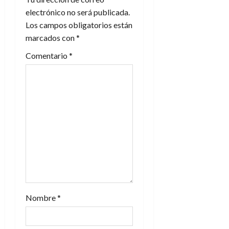
electrónico no será publicada.
ó
Los campos obligatorios están
n
marcados con
*
Comentario
*
d
e
e
n
t
r
a
Nombre
*
d