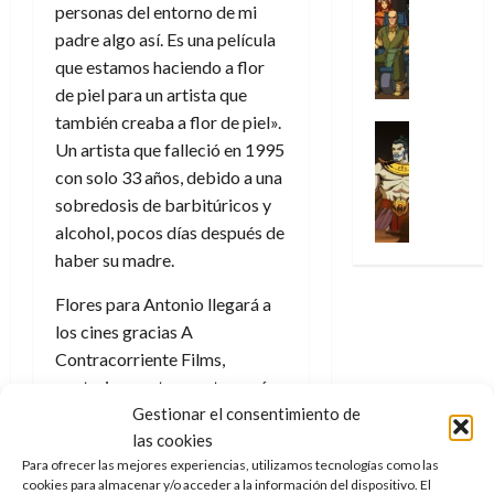
l
s
Cómic
:
personas del entorno de mi
a
n
o
d
Series
t
s
p
l
h
padre algo así. Es una película
c
e
X
u
o
r
g
o
t
que estamos haciendo a flor
M
-
r
:
i
i
m
o
a
de piel para un artista que
M
a
e
m
a
e
r
r
también creaba a flor de piel».
e
p
l
e
Series
d
n
E
v
n
Un artista que falleció en 1995
Análisis
o
o
r
e
a
x
e
’
Cómic
con solo 33 años, debido a una
p
p
a
j
j
t
l
X
9
c
t
s
sobredosis de barbitúricos y
a
e
r
-
7
o
i
i
d
a
alcohol, pocos días después de
a
30
M
(
n
m
m
e
u
haber su madre.
ñ
de
e
2
q
i
p
e
n
o
julio
n
×
u
s
r
m
a
Flores para Antonio llegará a
de
’
4
i
m
e
o
l
los cines gracias A
2026
29
9
)
s
o
s
c
e
Contracorriente Films,
de
7
:
0
t
y
i
i
y
julio
posteriormente se estrenará
(
A
ó
l
o
o
e
de
Gestionar el consentimiento de
2
en Movistar Plus+, está
p
l
a
n
n
n
2026
×
las cookies
o
producido por Flower Power
a
a
e
a
d
3
0
c
Para ofrecer las mejores experiencias, utilizamos tecnologías como las
f
Producciones,
m
s
r
a
cookies para almacenar y/o acceder a la información del dispositivo. El
)
a
i