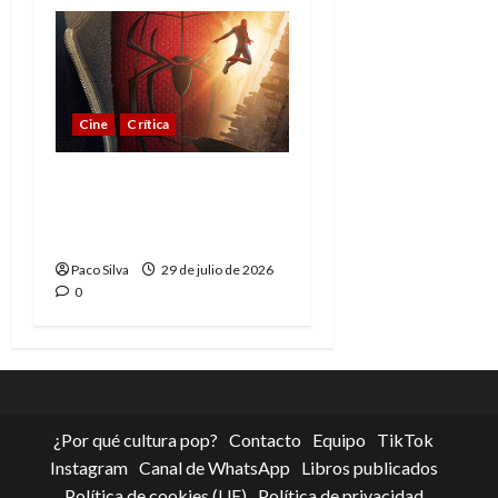
Cine
Crítica
Spider-Man: Brand New
Day, madurar es una
compleja aventura
Paco Silva
29 de julio de 2026
0
¿Por qué cultura pop?
Contacto
Equipo
TikTok
Instagram
Canal de WhatsApp
Libros publicados
Política de cookies (UE)
Política de privacidad