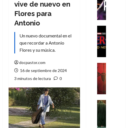
T
vive de nuevo en
h
Flores para
e
P
Antonio
h
Cine
a
Cómic
Un nuevo documental en el
Crítica
n
que recordar a Antonio
S
t
Flores y su música.
p
o
i
m
docpastor.com
d
,
Cine
e
16 de septiembre de 2024
Crítica
9
r
S
0
3 minutos de lectura
0
-
p
a
M
i
ñ
a
d
o
n
e
Cine
s
:
r
Cómic
d
Misceláne
B
-
e
V
r
M
l
e
a
a