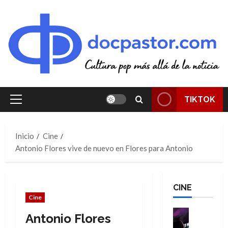
Saltar
al
contenido
TIKTOK
Menú
principal
Inicio
Cine
Antonio Flores vive de nuevo en Flores para Antonio
CINE
Cine
Cine
Antonio Flores
Cómic