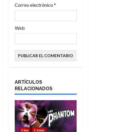
a
Correo electrónico
*
s
Web
ARTÍCULOS
RELACIONADOS
Cine
Cómic