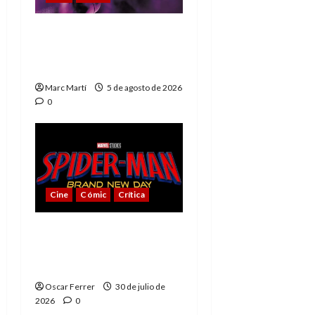
The Phantom, 90 años
del héroe que nunca
muere
Marc Martí
5 de agosto de 2026
0
Cine
Cómic
Crítica
Spider-Man: Brand New
Day, mejor de lo
esperado
Oscar Ferrer
30 de julio de
2026
0