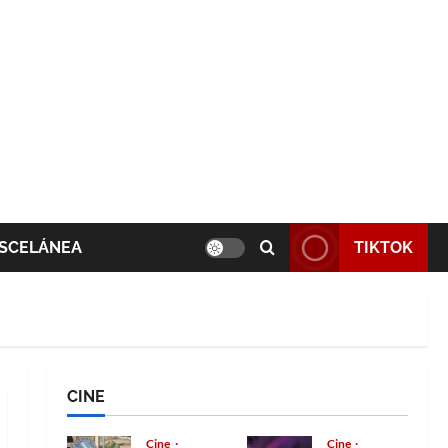
SCELÁNEA
TIKTOK
CINE
Cine
Cine