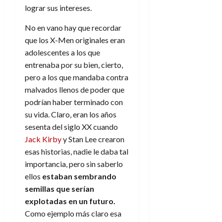
d
e
lograr sus intereses.
l
0
e
t
t
A
o
No en vano hay que recordar
u
p
r
que los X-Men originales eran
r
o
n
a
adolescentes a los que
c
o
entrenaba por su bien, cierto,
a
9
pero a los que mandaba contra
l
8
de
malvados llenos de poder que
i
de
julio
podrían haber terminado con
p
julio
de
s
de
su vida. Claro, eran los años
2026
2026
i
sesenta del siglo XX cuando
0
s
Jack Kirby
y Stan Lee crearon
0
esas historias, nadie le daba tal
7
importancia, pero sin saberlo
de
ellos
estaban sembrando
julio
semillas que serían
de
2026
explotadas en un futuro.
Como ejemplo más claro esa
0