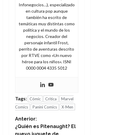
Infonegocios…), especializado
en cultura pop aunque
también ha escrito de
temáticas muy distintas como
política y el mundo de los
negocios. Creador del
personaje infantil Frost,
perrito de aventuras descrito
por RTVE como «Un nuevo
héroe para los niños». ISNI
0000 0004 4335 5012
Tags:
Cómic
Crítica
Marvel
Comics
Panini Comics
X-Men
N
Anterior:
¿Quién es Pitenaught? El
a
nuevo juguete de