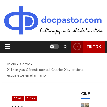
Saltar
al
contenido
TIKTOK
Menú
principal
Inicio
Cómic
X-Men y su Génesis mortal: Charles Xavier tiene
esqueletos en el armario
CINE
Cómic
Crítica
Cine