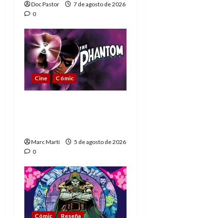
Doc Pastor
7 de agosto de 2026
0
Cine
Cómic
The Phantom, 90 años
del héroe que nunca
muere
Marc Martí
5 de agosto de 2026
0
Cómic
Reseña