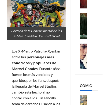
a
M
i
o
ñ
a
d
s
o
n
e
H
Cine
s
:
r
Cómic
o
d
Misceláne
B
-
m
e
V
r
M
b
l
Portada de la Génesis mortal de los
e
a
a
r
h
X-Men. Créditos: Panini/Marvel
n
n
n
e
é
g
d
:
Cine
s
r
a
Crítica
N
B
Los X-Men, o Patrulla-X, están
E
o
d
C
e
r
x
e
entre
los personajes más
o
l
w
a
t
q
conocidos y populares de
r
e
D
n
r
u
Marvel Comics
. Durante años
e
a
a
d
a
e
fueron los más vendidos y
s
n
y
N
o
n
queridos por los fans, después
:
e
,
e
r
u
D
CÓMIC
r
la llegada de Marvel Studios
m
w
d
n
o
:
e
D
cambió este hecho al no
i
c
o
R
j
a
Cine
n
contar con ellos. Un sencillo
a
m
e
Cómic
o
y
a
m
tema de derechos, usaron a los