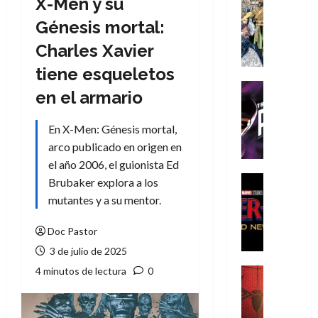
X-Men y su
Cómic
Literatura
Génesis mortal:
A
Charles Xavier
m
í
tiene esqueletos
m
Cine
en el armario
e
Cómic
g
T
En X-Men: Génesis mortal,
u
h
s
arco publicado en origen en
e
t
P
el año 2006, el guionista Ed
a
h
Cine
Brubaker explora a los
L
a
Cómic
mutantes y a su mentor.
Crítica
a
n
S
L
t
Doc Pastor
p
i
o
3 de julio de 2025
i
g
m
d
a
4 minutos de lectura
0
,
Cine
e
Crítica
d
9
r
S
e
0
-
p
l