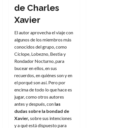
f
m
s
a
2026
29
)
a
de Charles
i
a
d
d
de
:
0
l
n
b
e
e
julio
e
Xavier
i
a
i
l
l
de
l
p
l
l
a
2026
a
o
s
d
i
l
El autor aprovecha el viaje con
W
0
r
i
e
d
í
W
algunos de los miembros más
i
s
l
a
n
E
conocidos del grupo, como
g
y
M
d
e
Cíclope, Lobezno, Bestia y
e
s
u
c
a
6
Rondador Nocturno, para
n
u
n
o
de
y
bucear en ellos, en sus
p
d
m
agosto
3
e
u
recuerdos, en quiénes son y en
i
o
de
de
l
n
a
2026
c
el porqué son así. Pero por
agosto
d
t
l
de
o
encima de todo lo que hace es
0
e
o
2026
n
jugar, como otros autores
s
d
t
20
0
antes y después, con
las
t
e
r
de
dudas sobre la bonda
d
de
i
n
julio
a
n
Xavier,
sobre sus intenciones
o
de
c
o
r
2026
y a qué está dispuesto para
u