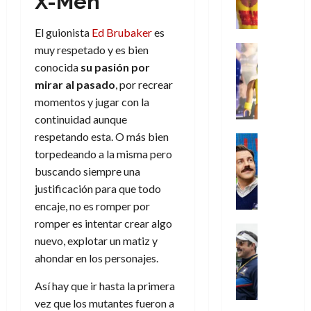
X-Men
,
,
y
e
i
de
e
l
u
e
m
a
2026
j
o
r
l
l
El guionista
Ed Brubaker
es
e
s
o
s
e
23
0
k
e
j
o
Juguetes
muy respetado y es bien
r
(
de
H
x
Análisis
o
c
v
conocida
su pasión por
p
julio
5
o
Series
p
r
u
i
a
de
mirar
al
pasado
, por recrear
de
P
g
e
d
l
l
2026
r
agosto
momentos y jugar con la
l
a
r
e
t
l
t
de
continuidad aunque
a
0
n
i
l
a
2026
a
e
y
respetando esta. O más bien
e
m
o
Series
s
n
1
0
m
n
Cine
torpedeando a la misma pero
e
e
d
o
)
o
Misceláne
P
n
s
e
buscando siempre una
d
C
b
l
t
p
l
justificación para que todo
e
7
u
i
a
o
e
a
M
encaje, no es romper por
de
a
l
y
q
r
c
a
agosto
romper es intentar crear algo
n
y
m
Crítica
u
a
i
de
r
nuevo, explotar un matiz y
d
W
Series
o
e
d
e
2026
v
o
T
W
ahondar en los personajes.
b
a
o
n
e
l
0
e
E
i
n
c
l
Así hay que ir hasta la primera
a
d
R
l
t
i
30
c
L
vez que los mutantes fueron a
a
:
i
a
de