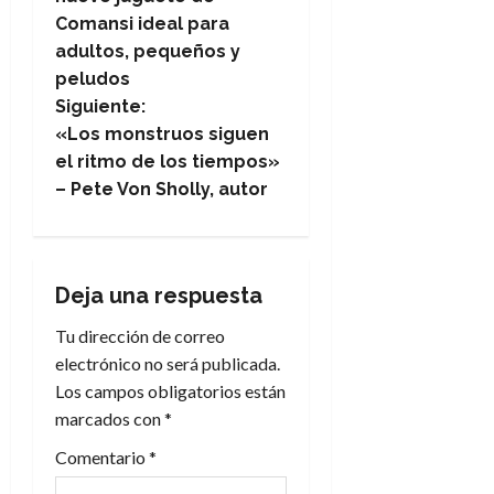
Comansi ideal para
v
adultos, pequeños y
e
peludos
Siguiente:
g
«Los monstruos siguen
el ritmo de los tiempos»
a
– Pete Von Sholly, autor
c
i
Deja una respuesta
ó
Tu dirección de correo
n
electrónico no será publicada.
Los campos obligatorios están
d
marcados con
*
e
Comentario
*