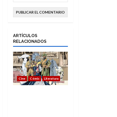
ARTÍCULOS
RELACIONADOS
Cine
Cómic
Literatura
A mí me gusta La Liga
de los Hombres
Extraordinarios (parte
1)