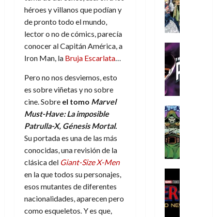
s
Literatura
s
r
,
r
u
héroes y villanos que podían y
A
d
c
d
m
i
e
de pronto todo el mundo,
m
a
a
e
a
o
r
í
lector o no de cómics, parecía
y
t
l
d
s
e
m
o
e
conocer al Capitán América, a
o
Cine
u
(
e
c
v
Cómic
e
Iron Man, la
Bruja Escarlata
…
r
p
5
g
T
u
e
s
a
a
de
u
h
a
Pero no nos desviemos, esto
r
p
r
r
agosto
s
e
n
t
es sobre viñetas y no sobre
e
e
t
de
t
P
d
i
r
s
2026
cine. Sobre
el tomo
Marvel
e
a
h
o
c
Cómic
a
u
1
Must-Have: La imposible
0
L
a
Reseña
l
a
d
n
)
Patrulla-X, Génesis Mortal
.
L
a
n
a
l
o
a
Su portada es una de las más
a
L
t
n
,
c
7
conocidas, una revisión de la
t
i
o
o
f
o
30
de
r
g
m
clásica del
Giant-Size X-Men
s
ó
m
de
agosto
a
a
,
t
Cine
r
en la que todos su personajes,
julio
p
de
g
Cómic
d
9
a
m
de
2026
l
esos mutantes de diferentes
Crítica
e
e
0
l
2026
u
e
nacionalidades, aparecen pero
S
0
d
l
a
g
l
j
como esqueletos. Y es que,
0
p
i
o
ñ
i
a