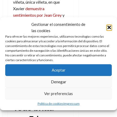
viñeta, única viñeta, en que
Xavier
demuestra
sentimientos por Jean Grey
y
que fue el germen de
Gestionar el consentimiento de
Onslaught y todo lo que
las cookies
conllevó.
Para ofrecer las mejores experiencias, utilizamos tecnologías como las
cookies para almacenar y/o acceder a la información del dispositivo. El
consentimiento de estas tecnologías nos permitirá procesar datos como el
comportamiento de navegación o las identificaciones únicas en este sitio.
No consentir o retirar el consentimiento, puede afectar negativamente a
ciertas características y funciones.
Aceptar
Los X-Men en Génesis mortal.
Denegar
Créditos: Panini/Marvel
Ver preferencias
Política de cookies
Impressum
Todo brilla