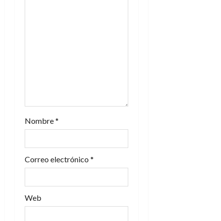
e
n
t
r
a
d
Nombre
*
a
s
Correo electrónico
*
Web