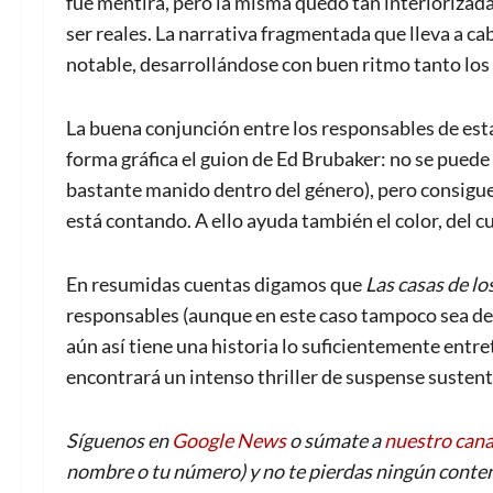
fue mentira, pero la misma quedó tan interiorizada
ser reales. La narrativa fragmentada que lleva a ca
notable, desarrollándose con buen ritmo tanto los
La buena conjunción entre los responsables de est
forma gráfica el guion de Ed Brubaker: no se puede
bastante manido dentro del género), pero consigue
está contando. A ello ayuda también el color, del cu
En resumidas cuentas digamos que
Las casas de lo
responsables (aunque en este caso tampoco sea de 
aún así tiene una historia lo suficientemente entre
encontrará un intenso thriller de suspense sustent
Síguenos en
Google News
o súmate a
nuestro can
nombre o tu número) y no te pierdas ningún conten