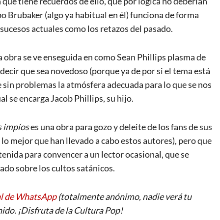
 que tiene recuerdos de ello, que por lógica no deberían
bo Brubaker (algo ya habitual en él) funciona de forma
 sucesos actuales como los retazos del pasado.
a obra se ve enseguida en como Sean Phillips plasma de
 decir que sea novedoso (porque ya de por si el tema está
 sin problemas la atmósfera adecuada para lo que se nos
al se encarga Jacob Phillips, su hijo.
s impíos
es una obra para gozo y deleite de los fans de sus
lo mejor que han llevado a cabo estos autores), pero que
tenida para convencer a un lector ocasional, que se
ado sobre los cultos satánicos.
al de WhatsApp
(totalmente anónimo, nadie verá tu
ido. ¡Disfruta de la Cultura Pop!