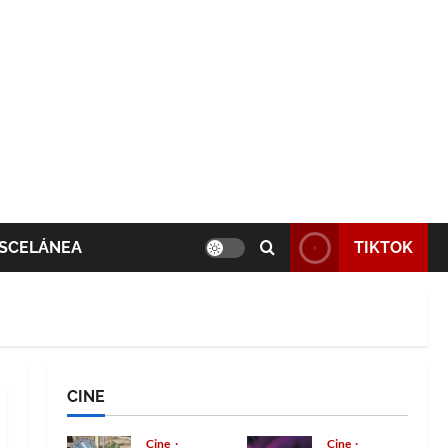
SCELÁNEA
TIKTOK
CINE
Cine
Cine