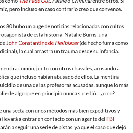
ulos como
The Fade Out
, Fatale
o
Criminal
entre otros. Si
ómic, pero incluso en caso contrario creo que convence.
e los 80 hubo un auge de noticias relacionadas con cultos
rotagonista de esta historia, Natalie Burns, una
 de
John Constantine de
Hellblazer
(de hecho fuma como
icinal), la cual arrastra un trauma desde su infancia.
 mentira común, junto con otros chavales, acusando a
lica que incluso habían abusado de ellos. La mentira
uicidio de una de las profesoras acusadas, aunque lo más
alie de algo que en principio nunca sucedió… ¿o no?
de una secta con unos métodos más bien expeditivos y
a llevará a entrar en contacto con un agente del
FBI
án a seguir una serie de pistas, ya que el caso que dejó