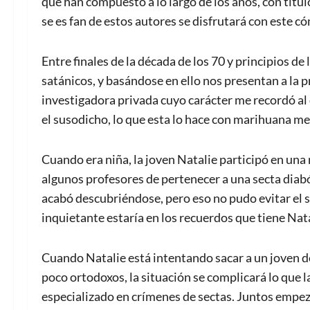
que han compuesto a lo largo de los años, con tít
se es fan de estos autores se disfrutará con este c
Entre finales de la década de los 70 y principios d
satánicos, y basándose en ello nos presentan a la p
investigadora privada cuyo carácter me recordó al
el susodicho, lo que esta lo hace con marihuana med
Cuando era niña, la joven Natalie participó en una
algunos profesores de pertenecer a una secta diabó
acabó descubriéndose, pero eso no pudo evitar el s
inquietante estaría en los recuerdos que tiene Nat
Cuando Natalie está intentando sacar a un joven 
poco ortodoxos, la situación se complicará lo que l
especializado en crímenes de sectas. Juntos empezar