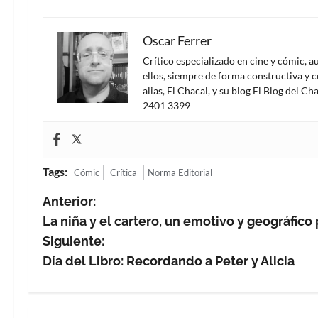
Oscar Ferrer
Crítico especializado en cine y cómic, a
ellos, siempre de forma constructiva y 
alias, El Chacal, y su blog El Blog del
2401 3399
Tags:
Cómic
Crítica
Norma Editorial
N
Anterior:
La niña y el cartero, un emotivo y geográfico 
a
Siguiente:
v
Día del Libro: Recordando a Peter y Alicia
e