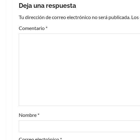
g
Deja una respuesta
a
Tu dirección de correo electrónico no será publicada.
Los
c
Comentario
*
i
ó
n
d
e
e
Nombre
*
n
t
Correo electrónico
*