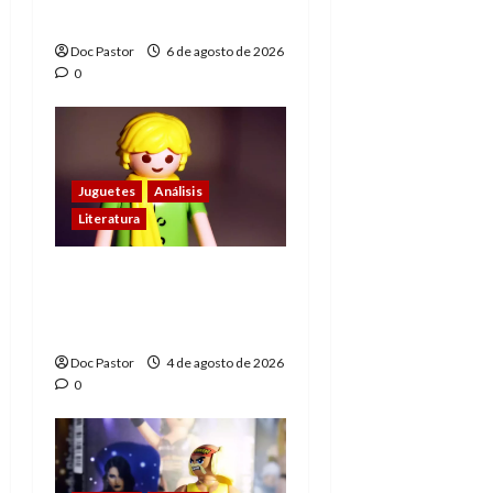
leyenda de la WWE
Doc Pastor
6 de agosto de 2026
0
Juguetes
Análisis
Literatura
El principito de
Playmobil conquista
con su sencillez
Doc Pastor
4 de agosto de 2026
0