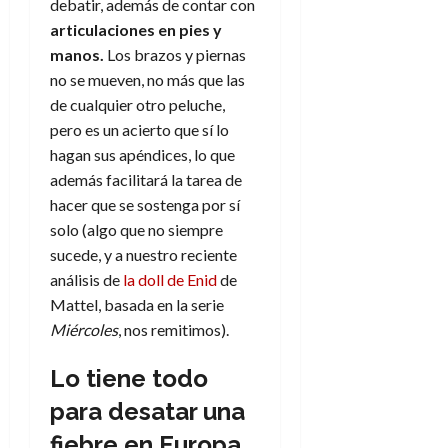
debatir, además de contar con
d
e
l
0
articulaciones en pies y
e
t
t
A
manos.
Los brazos y piernas
o
u
p
r
no se mueven, no más que las
r
o
n
a
de cualquier otro peluche,
c
o
pero es un acierto que sí lo
a
9
hagan sus apéndices, lo que
l
8
de
además facilitará la tarea de
i
de
julio
hacer que se sostenga por sí
p
julio
de
s
solo (algo que no siempre
de
2026
2026
i
sucede, y a nuestro reciente
0
s
análisis de
la doll de Enid
de
0
Mattel, basada en la serie
7
Miércoles
, nos remitimos).
de
julio
Lo tiene todo
de
2026
para desatar una
0
fiebre en Europa