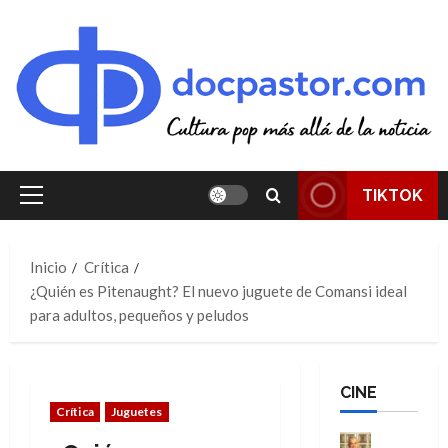
Saltar
al
contenido
TIKTOK
Menú
principal
Inicio
Crítica
¿Quién es Pitenaught? El nuevo juguete de Comansi ideal
para adultos, pequeños y peludos
CINE
Crítica
Juguetes
Cine