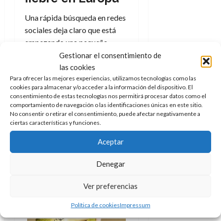
Una rápida búsqueda en redes
sociales deja claro que está
empezando una pequeña
fiebre, que es probable que
Gestionar el consentimiento de
vaya a más. Quizá Pitenaught
las cookies
Para ofrecer las mejores experiencias, utilizamos tecnologías como las
no sea del gusto de todos pero
cookies para almacenar y/o acceder a la información del dispositivo. El
tras tenerlo en nuestras
consentimiento de estas tecnologías nos permitirá procesar datos como el
manos podemos afirmar
comportamiento de navegación o las identificaciones únicas en este sitio.
No consentir o retirar el consentimiento, puede afectar negativamente a
que aquellos a los que les
ciertas características y funciones.
guste caerán presa de sus
encantos
, y si hay
Aceptar
coleccionistas de Pops de la
Denegar
marca Funko, que en esencia
son todos iguales, no cuesta
Ver preferencias
ver que habrá coleccionistas
de este travieso personaje.
Política de cookies
Impressum