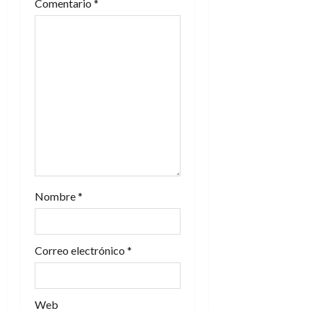
Comentario
*
d
e
e
n
t
r
a
Nombre
*
d
a
Correo electrónico
*
s
Web