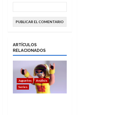
ARTÍCULOS
RELACIONADOS
Juguetes
Análisis
Series
Hulk Hogan en
Playmobil: un
homenaje a una