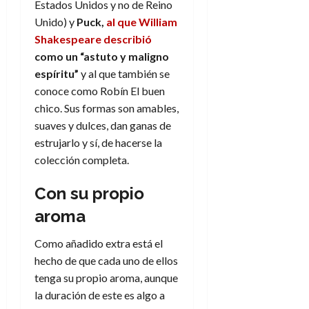
f
m
s
a
Estados Unidos y no de Reino
l
)
a
i
a
d
d
Unido) y
Puck,
al que William
:
l
n
b
e
e
Shakespeare describió
30
e
i
a
i
l
l
de
como un “astuto y maligno
l
p
l
l
a
a
julio
o
espíritu”
y al que también se
s
d
i
l
W
de
r
i
conoce como Robín El buen
e
d
í
2026
W
i
s
l
a
chico. Sus formas son amables,
n
E
0
g
y
M
d
e
suaves y dulces, dan ganas de
e
s
u
c
a
estrujarlo y sí, de hacerse la
6
n
u
n
o
de
colección completa.
y
p
d
m
agosto
3
e
u
i
o
de
de
Con su propio
l
n
a
2026
c
agosto
d
t
aroma
l
de
o
0
e
o
2026
n
s
d
Como añadido extra está el
t
20
0
t
e
r
hecho de que cada uno de ellos
de
i
n
julio
a
tenga su propio aroma, aunque
n
o
de
c
la duración de este es algo a
o
r
2026
u