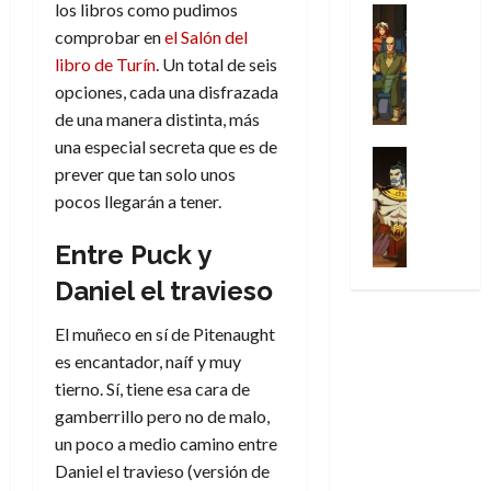
los libros como pudimos
u
a
w
u
Análisis
a
i
de
r
l
s
Cómic
:
comprobar en
el Salón del
n
d
e
2026
v
Series
t
s
p
h
libro de Turín
. Un total de seis
o
n
e
X
0
u
o
r
o
c
opciones, cada una disfrazada
l
-
r
:
i
m
i
30
de una manera distinta, más
M
a
e
m
e
a
de
una especial secreta que es de
31
e
p
l
e
Series
n
julio
f
de
prever que tan solo unos
n
Análisis
o
o
r
a
de
i
julio
’
Cómic
pocos llegarán a tener.
p
p
a
2026
j
c
de
X
9
c
t
s
e
c
2026
0
-
7
Entre Puck y
o
i
i
a
i
M
(
0
n
m
m
u
ó
Daniel el travieso
e
2
q
i
p
n
n
n
×
u
s
r
a
d
El muñeco en sí de Pitenaught
’
4
i
m
e
l
e
es encantador, naíf y muy
9
)
s
o
s
e
M
tierno. Sí, tiene esa cara de
7
:
t
y
i
y
a
(
A
gamberrillo pero no de malo,
ó
l
o
e
r
2
p
un poco a medio camino entre
l
a
n
n
v
×
o
a
a
e
Daniel el travieso (versión de
d
e
3
c