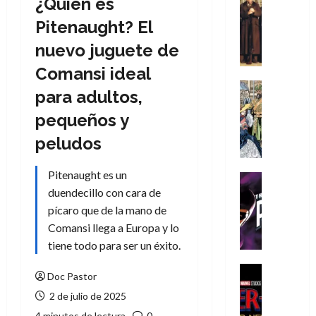
¿Quién es
Cómic
Literatura
Pitenaught? El
A
nuevo juguete de
m
í
Comansi ideal
m
Cine
para adultos,
e
Cómic
g
Literatura
pequeños y
A
u
peludos
m
s
í
t
Pitenaught es un
m
a
Cine
e
L
duendecillo con cara de
Cómic
g
T
a
pícaro que de la mano de
u
h
L
Comansi llega a Europa y lo
s
e
i
tiene todo para ser un éxito.
t
P
g
a
h
a
Cine
Doc Pastor
L
a
Cómic
d
2 de julio de 2025
Crítica
a
n
e
S
L
t
l
4 minutos de lectura
0