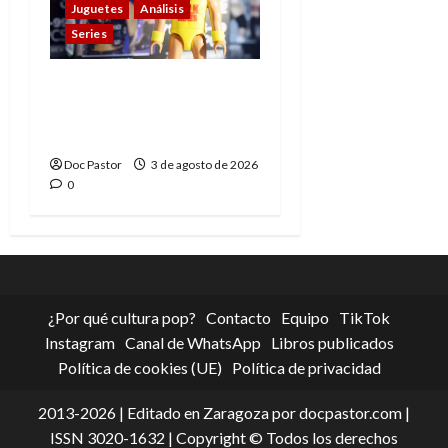
Juguetes
Análisis
Series
Playmobil y WWE Raw:
primeras impresiones
de la línea
Doc Pastor
3 de agosto de 2026
0
¿Por qué cultura pop?
Contacto
Equipo
TikTok
Instagram
Canal de WhatsApp
Libros publicados
Política de cookies (UE)
Política de privacidad
2013-2026 | Editado en Zaragoza por docpastor.com |
ISSN 3020-1632 | Copyright © Todos los derechos