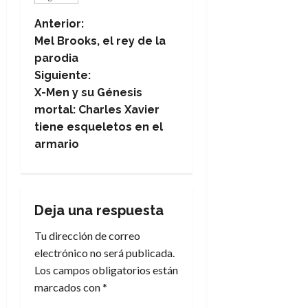
N
Anterior:
Mel Brooks, el rey de la
a
parodia
Siguiente:
v
X-Men y su Génesis
e
mortal: Charles Xavier
tiene esqueletos en el
g
armario
a
c
Deja una respuesta
i
Tu dirección de correo
electrónico no será publicada.
ó
Los campos obligatorios están
n
marcados con
*