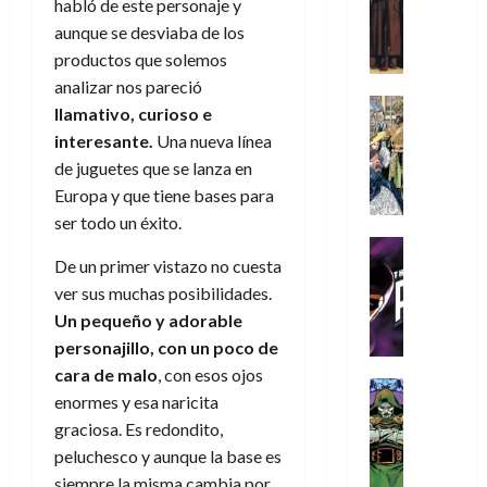
s
habló de este personaje y
Literatura
y
N
o
n
r
:
A
,
aunque se desviaba de los
e
r
u
i
D
m
m
w
productos que solemos
d
n
o
o
í
e
D
i
c
s
analizar nos pareció
o
m
j
a
Cine
n
a
(
llamativo, curioso e
m
e
Cómic
o
y
a
m
p
interesante.
Una nueva línea
s
g
Literatura
r
,
r
u
a
de juguetes que se lanza en
A
d
u
d
m
i
e
r
m
a
s
Europa y que tiene bases para
e
a
o
r
t
í
y
t
ser todo un éxito.
l
d
s
e
e
m
o
a
o
Cine
u
(
2
e
De un primer vistazo no cuesta
c
L
Cómic
e
r
p
)
5
g
T
u
a
ver sus muchas posibilidades.
s
a
a
de
u
h
a
L
p
r
Un pequeño y adorable
r
agosto
10
s
e
n
i
e
e
t
de
personajillo, con un poco de
de
t
P
d
g
r
s
2026
e
agosto
cara de malo
, con esos ojos
a
h
o
a
Cómic
a
u
1
de
enormes y esa naricita
0
L
a
Reseña
l
d
d
n
2026
)
graciosa. Es redondito,
L
a
n
a
e
o
a
0
a
L
peluchesco y aunque la base es
t
n
l
c
7
t
i
o
o
o
siempre la misma cambia por